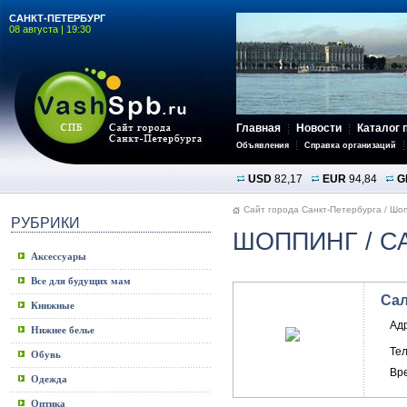
САНКТ-ПЕТЕРБУРГ
08 августа | 19:30
Главная
Новости
Каталог 
Объявления
Справка организаций
USD
82,17
EUR
94,84
G
Сайт города Санкт-Петербурга
/
Шоп
РУБРИКИ
ШОППИНГ
/ С
Аксессуары
Все для будущих мам
Сал
Книжные
Ад
Нижнее белье
Те
Обувь
Вр
Одежда
Оптика