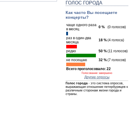
ГОЛОС ГОРОДА
Как часто Вы посещаете
концерты?
чаще одного раза
0 %
(0 голосов)
в месяц
раз в один-два
18 %
(4 голоса)
месяца
редко
50 %
(11 голосов)
не посещаю
32 %
(7 голосов)
Всего проголосовало: 22
Голосование завершено
Другие опросы
Голос города
- это система опросов,
выражающая отношение петербуржцев к
различным сторонам жизни города и
страны.