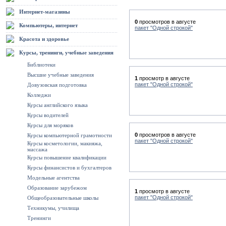
Интернет-магазины
0
просмотров в августе
Компьютеры, интернет
пакет "Одной строкой"
Красота и здоровье
Курсы, тренинги, учебные заведения
Библиотеки
Высшие учебные заведения
1
просмотр в августе
пакет "Одной строкой"
Довузовская подготовка
Колледжи
Курсы английского языка
Курсы водителей
Курсы для моряков
0
просмотров в августе
Курсы компьютерной грамотности
пакет "Одной строкой"
Курсы косметологии, макияжа,
массажа
Курсы повышение квалификации
Курсы финансистов и бухгалтеров
Модельные агентства
Образование зарубежом
1
просмотр в августе
пакет "Одной строкой"
Общеобразовательные школы
Техникумы, училища
Тренинги