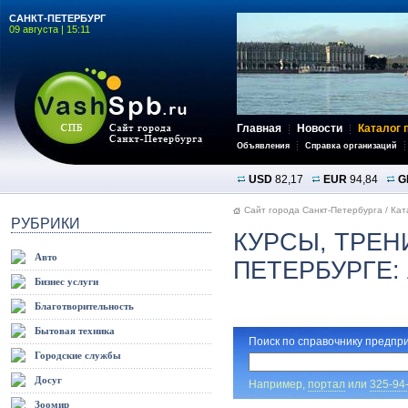
САНКТ-ПЕТЕРБУРГ
09 августа | 15:11
Главная
Новости
Каталог 
Объявления
Справка организаций
USD
82,17
EUR
94,84
G
Сайт города Санкт-Петербурга
/
Кат
РУБРИКИ
КУРСЫ, ТРЕН
Авто
ПЕТЕРБУРГЕ:
Бизнес услуги
Благотворительность
Бытовая техника
Поиск по справочнику предпри
Городские службы
Досуг
Например,
портал
или
325-94
Зоомир