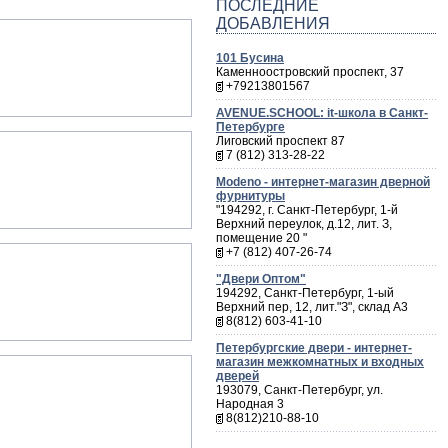
ПОСЛЕДНИЕ
ДОБАВЛЕНИЯ
101 Бусина
Каменноостровский проспект, 37
+79213801567
AVENUE.SCHOOL: it-школа в Санкт-
Петербурге
Лиговский проспект 87
7 (812) 313-28-22
Мodeno - интернет-магазин дверной
фурнитуры
"194292, г. Санкт-Петербург, 1-й
Верхний переулок, д.12, лит. З,
помещение 20 "
+7 (812) 407-26-74
"Двери Оптом"
194292, Санкт-Петербург, 1-ый
Верхний пер, 12, лит."З", склад А3
8(812) 603-41-10
Петербургские двери - интернет-
магазин межкомнатных и входных
дверей
193079, Санкт-Петербург, ул.
Народная 3
8(812)210-88-10