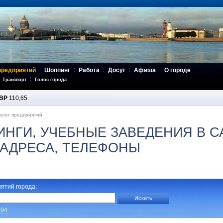
предприятий
Шоппинг
Работа
Досуг
Афиша
О городе
Транспорт
Голос города
BP
110,65
алог предприятий
ИНГИ, УЧЕБНЫЕ ЗАВЕДЕНИЯ В С
 АДРЕСА, ТЕЛЕФОНЫ
ятий города:
-94