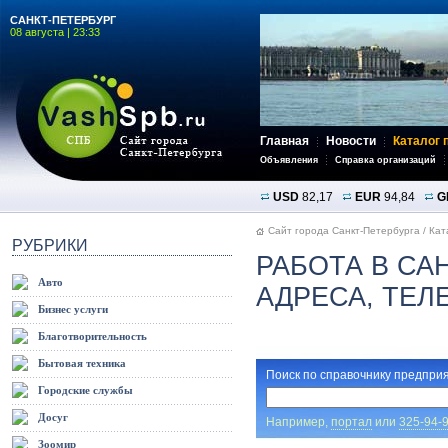
САНКТ-ПЕТЕРБУРГ
08 августа | 23:33
Главная
Новости
Каталог 
Объявления
Справка организаций
USD
82,17
EUR
94,84
G
Сайт города Санкт-Петербурга
/
Кат
РУБРИКИ
РАБОТА В СА
Авто
АДРЕСА, ТЕ
Бизнес услуги
Благотворительность
Бытовая техника
Поиск по справочнику предприя
Городские службы
Досуг
Например,
портал
или
325-94-
Зоомир