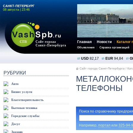
САНКТ-ПЕТЕРБУРГ
08 августа | 23:46
Главная
Новости
Каталог 
Объявления
Справка организаций
USD
82,17
EUR
94,84
G
Сайт города Санкт-Петербурга
/
Кат
РУБРИКИ
МЕТАЛЛОКОНС
Авто
ТЕЛЕФОНЫ
Бизнес услуги
Благотворительность
Бытовая техника
Поиск по справочнику предприя
Городские службы
Досуг
Например,
портал
или
325-94-
Зоомир