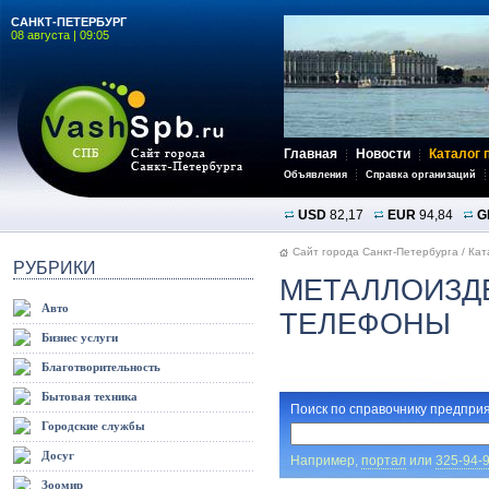
САНКТ-ПЕТЕРБУРГ
08 августа | 09:05
Главная
Новости
Каталог 
Объявления
Справка организаций
USD
82,17
EUR
94,84
G
Сайт города Санкт-Петербурга
/
Кат
РУБРИКИ
МЕТАЛЛОИЗДЕ
Авто
ТЕЛЕФОНЫ
Бизнес услуги
Благотворительность
Бытовая техника
Поиск по справочнику предприя
Городские службы
Досуг
Например,
портал
или
325-94-
Зоомир