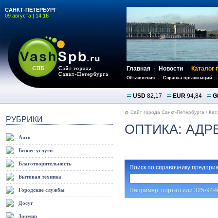
САНКТ-ПЕТЕРБУРГ
09 августа | 14:16
Главная
Новости
Каталог 
Объявления
Справка организаций
USD
82,17
EUR
94,84
G
Сайт города Санкт-Петербурга
/
Кат
РУБРИКИ
ОПТИКА: АДР
Авто
Бизнес услуги
Благотворительность
Поиск по справочнику предприя
Бытовая техника
Например,
портал
или
325-94-
Городские службы
Досуг
Зоомир