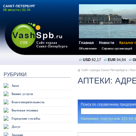
САНКТ-ПЕТЕРБУРГ
08 августа | 01:34
Главная
Новости
Каталог 
Объявления
Справка организаций
USD
82,17
EUR
94,84
G
Сайт города Санкт-Петербурга
/
Кат
РУБРИКИ
АПТЕКИ: АДР
Авто
Бизнес услуги
Благотворительность
Поиск по справочнику предприя
Бытовая техника
Например,
портал
или
325-94-
Городские службы
Досуг
Зоомир