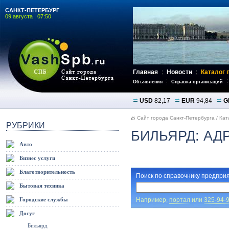
САНКТ-ПЕТЕРБУРГ
09 августа | 07:50
Главная
Новости
Каталог 
Объявления
Справка организаций
USD
82,17
EUR
94,84
G
Сайт города Санкт-Петербурга
/
Кат
РУБРИКИ
БИЛЬЯРД: АД
Авто
Бизнес услуги
Благотворительность
Поиск по справочнику предприя
Бытовая техника
Например,
портал
или
325-94-
Городские службы
Досуг
Бильярд