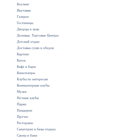
Боулинг
Выставки
Галереи
Гостиницы
Дворцы и залы
Деловые, Торговые Центры
Детский отдых
Доставка суши и обедов
Картинг
Каток
Кафе и бары
Кинотеатры
Клубы по интересам
Компьютерные клубы
Музеи
Ночные клубы
Парки
Пиццерии
Прочее
Рестораны
Санатории и базы отдыха
Сауны и бани