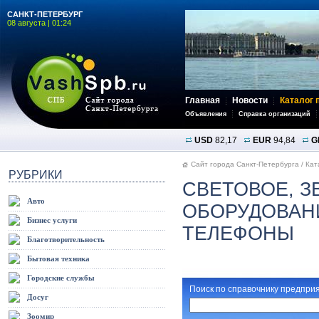
САНКТ-ПЕТЕРБУРГ
08 августа | 01:24
Главная
Новости
Каталог 
Объявления
Справка организаций
USD
82,17
EUR
94,84
G
Сайт города Санкт-Петербурга
/
Кат
РУБРИКИ
СВЕТОВОЕ, З
Авто
ОБОРУДОВАНИ
Бизнес услуги
ТЕЛЕФОНЫ
Благотворительность
Бытовая техника
Городские службы
Поиск по справочнику предприя
Досуг
Зоомир