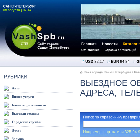
САНКТ-ПЕТЕРБУРГ
08 августа | 07:14
Главная
Новости
Каталог 
Объявления
Справка организаций
USD
82,17
EUR
94,84
G
Сайт города Санкт-Петербурга
/
Кат
РУБРИКИ
ВЫЕЗДНОЕ О
Авто
АДРЕСА, ТЕ
Бизнес услуги
Благотворительность
Бытовая техника
Поиск по справочнику предприя
Городские службы
Досуг
Например,
портал
или
325-94-
Зоомир