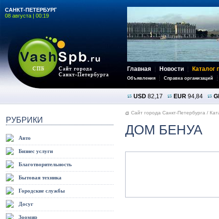
САНКТ-ПЕТЕРБУРГ
08 августа | 00:19
Главная
Новости
Каталог 
Объявления
Справка организаций
USD
82,17
EUR
94,84
G
Сайт города Санкт-Петербурга
/
Кат
РУБРИКИ
ДОМ БЕНУА
Авто
Бизнес услуги
Благотворительность
Бытовая техника
Городские службы
Досуг
Зоомир