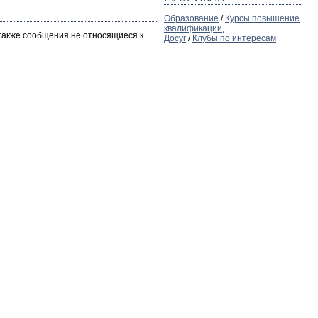
Образование
/
Курсы повышение
квалификации
,
 также сообщения не относящиеся к
Досуг
/
Клубы по интересам