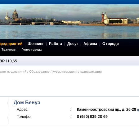
предприятий
Шоппинг
Работа
Досуг
Афиша
О городе
Транспорт
Голос города
BP
110,65
алог предприятий
/
Образование
/
Курсы повышение квалификации
Дом Бенуа
Адрес
:
Каменноостровский пр., д. 26-28
(
Телефон
:
8 (950) 039-28-69