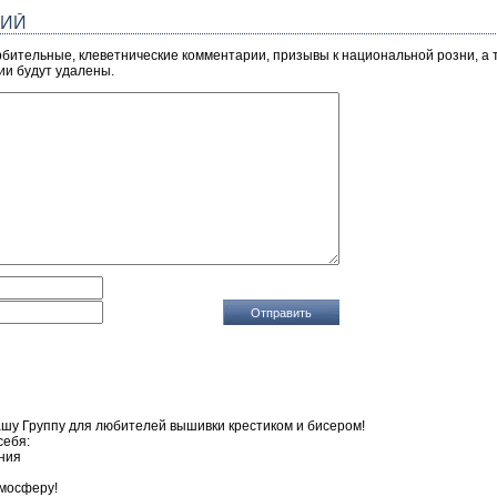
РИЙ
рбительные, клеветнические комментарии, призывы к национальной розни, а
ии будут удалены.
ашу Группу для любителей вышивки крестиком и бисером!
себя:
ния
тмосферу!