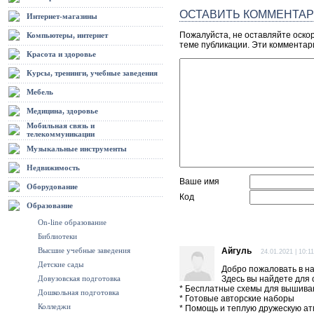
ОСТАВИТЬ КОММЕНТА
Интернет-магазины
Пожалуйста, не оставляйте оско
Компьютеры, интернет
теме публикации. Эти комментар
Красота и здоровье
Курсы, тренинги, учебные заведения
Мебель
Медицина, здоровье
Мобильная связь и
телекоммуникации
Музыкальные инструменты
Недвижимость
Ваше имя
Оборудование
Код
Образование
On-line образование
Библиотеки
Высшие учебные заведения
Айгуль
24.01.2021 | 10:11
Детские сады
Добро пожаловать в н
Довузовская подготовка
Здесь вы найдете для 
* Бесплатные схемы для вышива
Дошкольная подготовка
* Готовые авторские наборы
Колледжи
* Помощь и теплую дружескую а