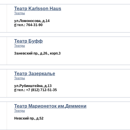
Театр Karlsson Haus
Театры
ул.Ломоносова, д.14
тел.: 764-31-90
Театр Буфф
Театры
Заневский пр., д.26., корп.3
Театр Зазеркалье
Театры
ул.Рубинштейна, д.13
тел.: +7 (812) 712-51-35
Театр Марионеток им.Деммени
Театры
Невский пр., д.52