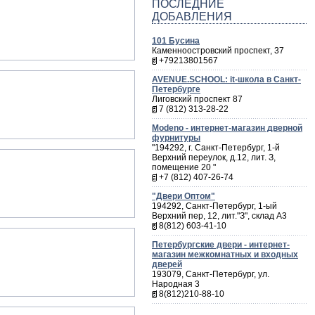
ПОСЛЕДНИЕ
ДОБАВЛЕНИЯ
101 Бусина
Каменноостровский проспект, 37
+79213801567
AVENUE.SCHOOL: it-школа в Санкт-
Петербурге
Лиговский проспект 87
7 (812) 313-28-22
Мodeno - интернет-магазин дверной
фурнитуры
"194292, г. Санкт-Петербург, 1-й
Верхний переулок, д.12, лит. З,
помещение 20 "
+7 (812) 407-26-74
"Двери Оптом"
194292, Санкт-Петербург, 1-ый
Верхний пер, 12, лит."З", склад А3
8(812) 603-41-10
Петербургские двери - интернет-
магазин межкомнатных и входных
дверей
193079, Санкт-Петербург, ул.
Народная 3
8(812)210-88-10