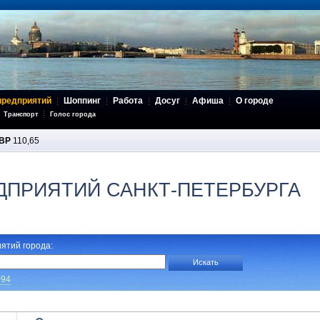
предприятий
Шоппинг
Работа
Досуг
Афиша
О городе
Транспорт
Голос города
BP
110,65
ДПРИЯТИЙ САНКТ-ПЕТЕРБУРГА
ятий города:
-94