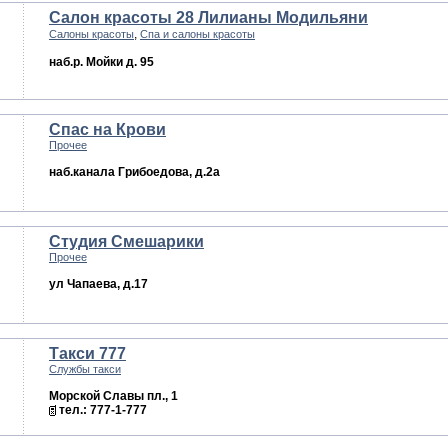
Салон красоты 28 Лилианы Модильяни
,
Салоны красоты
Спа и салоны красоты
наб.р. Мойки д. 95
Спас на Крови
Прочее
наб.канала Грибоедова, д.2а
Студия Смешарики
Прочее
ул Чапаева, д.17
Такси 777
Службы такси
Морской Славы пл., 1
тел.: 777-1-777