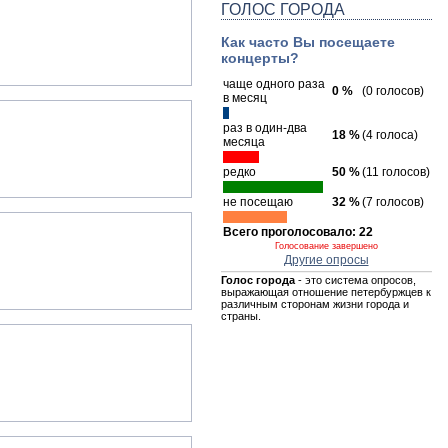
ГОЛОС ГОРОДА
Как часто Вы посещаете
концерты?
чаще одного раза
0 %
(0 голосов)
в месяц
раз в один-два
18 %
(4 голоса)
месяца
редко
50 %
(11 голосов)
не посещаю
32 %
(7 голосов)
Всего проголосовало: 22
Голосование завершено
Другие опросы
Голос города
- это система опросов,
выражающая отношение петербуржцев к
различным сторонам жизни города и
страны.