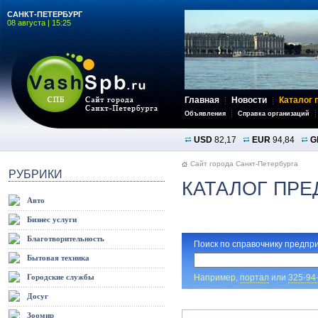
САНКТ-ПЕТЕРБУРГ
08 августа | 15:25
Главная
Новости
Каталог 
Объявления
Справка организаций
USD
82,17
EUR
94,84
G
Сайт города Санкт-Петербурга
РУБРИКИ
КАТАЛОГ ПРЕ
Авто
Бизнес услуги
Благотворительность
Поиск по справочнику предпри
Бытовая техника
Например,
портал
или
325-94
Городские службы
Досуг
Зоомир