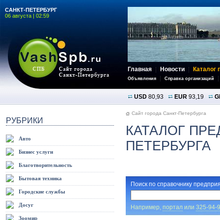
САНКТ-ПЕТЕРБУРГ
06 августа | 02:59
Главная
Новости
Каталог 
Объявления
Справка организаций
USD
80,93
EUR
93,19
G
Сайт города Санкт-Петербурга
РУБРИКИ
КАТАЛОГ ПРЕ
Авто
ПЕТЕРБУРГА
Бизнес услуги
Благотворительность
Бытовая техника
Поиск по справочнику предприя
Городские службы
Досуг
Например,
портал
или
325-94-
Зоомир