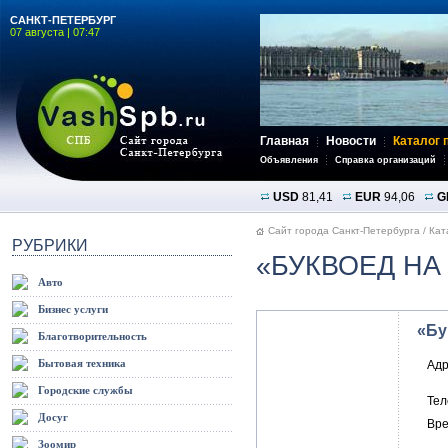
САНКТ-ПЕТЕРБУРГ
07 августа | 07:47
Главная
Новости
Каталог 
Объявления
Справка организаций
USD
81,41
EUR
94,06
G
Сайт города Санкт-Петербурга
/
Кат
РУБРИКИ
«БУКВОЕД Н
Авто
Бизнес услуги
«Бу
Благотворительность
Бытовая техника
Адр
Городские службы
Те
Досуг
Вре
Зоомир