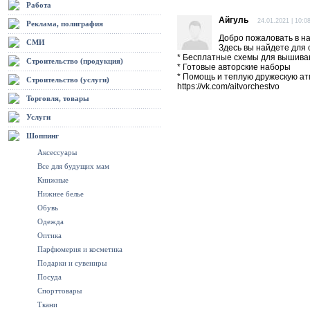
Работа
Айгуль
24.01.2021 | 10:0
Реклама, полиграфия
Добро пожаловать в н
СМИ
Здесь вы найдете для 
* Бесплатные схемы для вышива
Строительство (продукция)
* Готовые авторские наборы
* Помощь и теплую дружескую а
Строительство (услуги)
https://vk.com/aitvorchestvo
Торговля, товары
Услуги
Шоппинг
Аксессуары
Все для будущих мам
Книжные
Нижнее белье
Обувь
Одежда
Оптика
Парфюмерия и косметика
Подарки и сувениры
Посуда
Спорттовары
Ткани