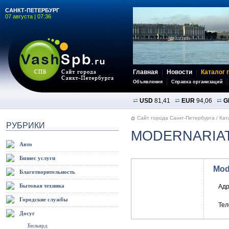
САНКТ-ПЕТЕРБУРГ
07 августа | 07:36
Главная
Новости
Каталог 
Объявления
Справка организаций
USD
81,41
EUR
94,06
G
Сайт города Санкт-Петербурга
/
Кат
РУБРИКИ
MODERNARIA
Авто
Бизнес услуги
Mod
Благотворительность
Бытовая техника
Адр
Городские службы
Те
Досуг
Бильярд