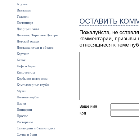
Боулинг
Выставки
Галереи
ОСТАВИТЬ КОМ
Гостиницы
Дворцы и залы
Пожалуйста, не оставля
Деловые, Торговые Центры
комментарии, призывы к
Детский отдых
относящиеся к теме пу
Доставка суши и обедов
Картинг
Каток
Кафе и бары
Кинотеатры
Клубы по интересам
Компьютерные клубы
Музеи
Ночные клубы
Парки
Ваше имя
Пиццерии
Код
Прочее
Рестораны
Санатории и базы отдыха
Сауны и бани