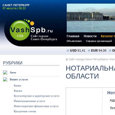
САНКТ-ПЕТЕРБУРГ
07 августа | 00:22
Главная
Новости
Каталог 
Объявления
Справка организаций
USD
81,41
EUR
94,06
G
Сайт города Санкт-Петербурга
/
Кат
РУБРИКИ
НОТАРИАЛЬН
Авто
ОБЛАСТИ
Бизнес услуги
Банки
Биржи
Нот
Бухгалтерские и аудиторские услуги
Ад
Иммиграционные услуги
Инвестиционно-финансовые услуги
Те
Кредитные союзы