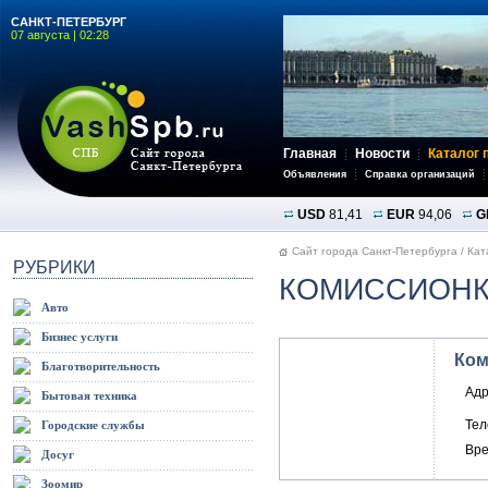
САНКТ-ПЕТЕРБУРГ
07 августа | 02:28
Главная
Новости
Каталог 
Объявления
Справка организаций
USD
81,41
EUR
94,06
G
Сайт города Санкт-Петербурга
/
Кат
РУБРИКИ
КОМИССИОНК
Авто
Бизнес услуги
Ком
Благотворительность
Адр
Бытовая техника
Те
Городские службы
Вре
Досуг
Зоомир