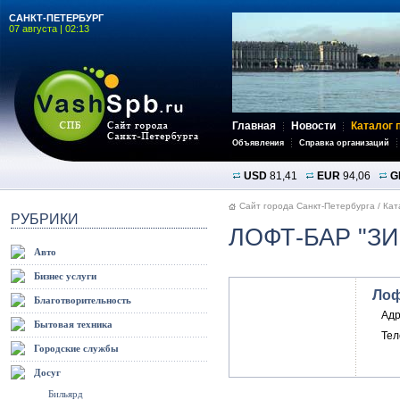
САНКТ-ПЕТЕРБУРГ
07 августа | 02:13
Главная
Новости
Каталог 
Объявления
Справка организаций
USD
81,41
EUR
94,06
G
Сайт города Санкт-Петербурга
/
Кат
РУБРИКИ
ЛОФТ-БАР "З
Авто
Бизнес услуги
Лоф
Благотворительность
Адр
Бытовая техника
Те
Городские службы
Досуг
Бильярд