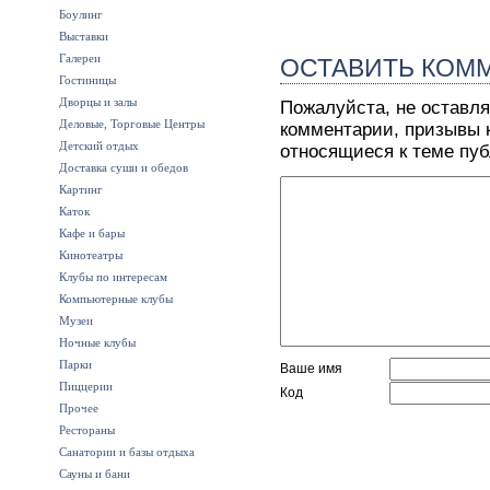
Боулинг
Выставки
Галереи
ОСТАВИТЬ КОМ
Гостиницы
Дворцы и залы
Пожалуйста, не оставля
Деловые, Торговые Центры
комментарии, призывы к
Детский отдых
относящиеся к теме пу
Доставка суши и обедов
Картинг
Каток
Кафе и бары
Кинотеатры
Клубы по интересам
Компьютерные клубы
Музеи
Ночные клубы
Парки
Ваше имя
Пиццерии
Код
Прочее
Рестораны
Санатории и базы отдыха
Сауны и бани