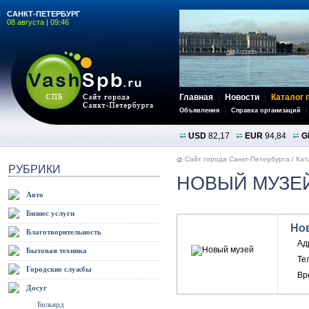
САНКТ-ПЕТЕРБУРГ
08 августа | 09:46
Главная
Новости
Каталог 
Объявления
Справка организаций
USD
82,17
EUR
94,84
G
Сайт города Санкт-Петербурга
/
Кат
РУБРИКИ
НОВЫЙ МУЗЕ
Авто
Бизнес услуги
Но
Благотворительность
Ад
Бытовая техника
Те
Городские службы
Вр
Досуг
Бильярд