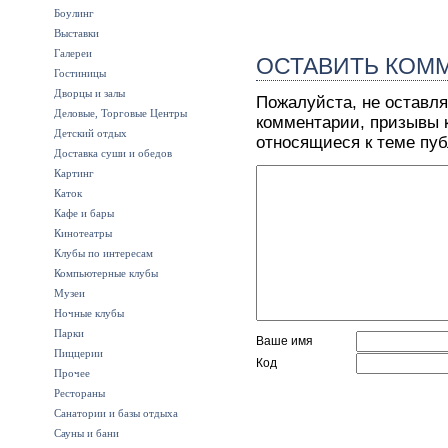
Боулинг
Выставки
Галереи
ОСТАВИТЬ КОМ
Гостиницы
Дворцы и залы
Пожалуйста, не оставля
Деловые, Торговые Центры
комментарии, призывы к
Детский отдых
относящиеся к теме пу
Доставка суши и обедов
Картинг
Каток
Кафе и бары
Кинотеатры
Клубы по интересам
Компьютерные клубы
Музеи
Ночные клубы
Парки
Ваше имя
Пиццерии
Код
Прочее
Рестораны
Санатории и базы отдыха
Сауны и бани