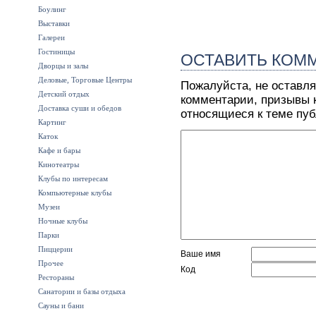
Боулинг
Выставки
Галереи
Гостиницы
ОСТАВИТЬ КОМ
Дворцы и залы
Деловые, Торговые Центры
Пожалуйста, не оставля
Детский отдых
комментарии, призывы к
Доставка суши и обедов
относящиеся к теме пу
Картинг
Каток
Кафе и бары
Кинотеатры
Клубы по интересам
Компьютерные клубы
Музеи
Ночные клубы
Парки
Пиццерии
Ваше имя
Прочее
Код
Рестораны
Санатории и базы отдыха
Сауны и бани