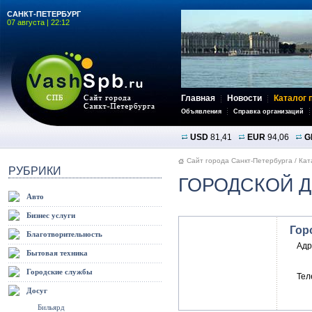
САНКТ-ПЕТЕРБУРГ
07 августа | 22:12
Главная
Новости
Каталог 
Объявления
Справка организаций
USD
81,41
EUR
94,06
G
Сайт города Санкт-Петербурга
/
Кат
РУБРИКИ
ГОРОДСКОЙ 
Авто
Бизнес услуги
Гор
Благотворительность
Адр
Бытовая техника
Городские службы
Тел
Досуг
Бильярд