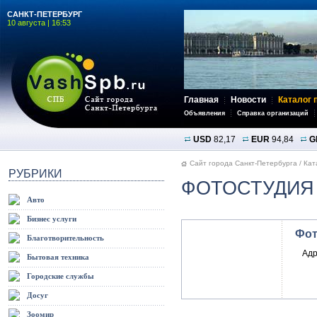
САНКТ-ПЕТЕРБУРГ
10 августа | 16:53
Главная
Новости
Каталог 
Объявления
Справка организаций
USD
82,17
EUR
94,84
G
Сайт города Санкт-Петербурга
/
Кат
РУБРИКИ
ФОТОСТУДИЯ
Авто
Бизнес услуги
Фот
Благотворительность
Адр
Бытовая техника
Городские службы
Досуг
Зоомир