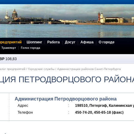
предприятий
Шоппинг
Работа
Досуг
Афиша
О городе
Транспорт
Голос города
BP
108,83
алог предприятий
/
Городские службы
/
Администрации районов Санкт-Петербурга
ЦИЯ ПЕТРОДВОРЦОВОГО РАЙОН
Администрация Петродворцового района
Адрес
:
198510, Петергоф, Калининская ул
Телефон
:
450-74-20, 450-65-18 (факс)