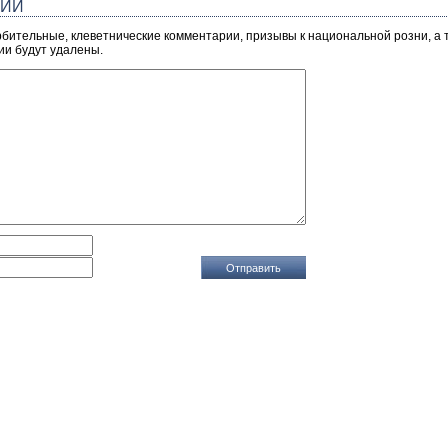
РИЙ
рбительные, клеветнические комментарии, призывы к национальной розни, а
ии будут удалены.