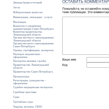
ОСТАВИТЬ КОММЕНТА
Дворцы бракосочетаний
Загсы
Пожалуйста, не оставляйте оско
теме публикации. Эти комментар
Избирательные комиссии
Иммиграция, эмиграция - услуги
Инспекции
Комитеты и управления
администрации Санкт-Петербурга
Комитеты правительства
Ленинградской области
Органы местного самоуправления
Ленинградской области
Органы местного самоуправления
Санкт-Петербурга
Оценка, сертификация, экспертиза
Паспорта заграничные -
оформление
Ваше имя
Паспортно-визовые службы
Правительство Ленинградской
Код
области
Правительство Санкт-Петербурга
Прокуратуры
Регистрация, гражданство -
оформление
Судебно-медицинская экспертиза
Судебные приставы
Суды
Третейские суды
Тюрьмы, колонии, СИЗО