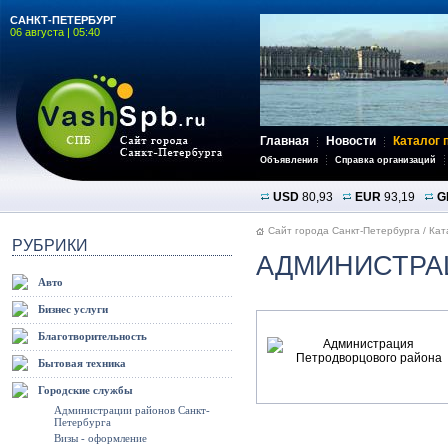
САНКТ-ПЕТЕРБУРГ
06 августа | 05:40
Главная
Новости
Каталог 
Объявления
Справка организаций
USD
80,93
EUR
93,19
G
Сайт города Санкт-Петербурга
/
Кат
РУБРИКИ
АДМИНИСТРА
Авто
Бизнес услуги
Благотворительность
Бытовая техника
Городские службы
Администрации районов Санкт-
Петербурга
Визы - оформление