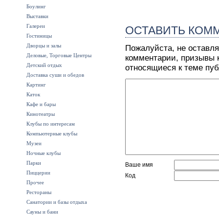
Боулинг
Выставки
Галереи
ОСТАВИТЬ КОМ
Гостиницы
Дворцы и залы
Пожалуйста, не оставля
Деловые, Торговые Центры
комментарии, призывы к
Детский отдых
относящиеся к теме пу
Доставка суши и обедов
Картинг
Каток
Кафе и бары
Кинотеатры
Клубы по интересам
Компьютерные клубы
Музеи
Ночные клубы
Парки
Ваше имя
Пиццерии
Код
Прочее
Рестораны
Санатории и базы отдыха
Сауны и бани