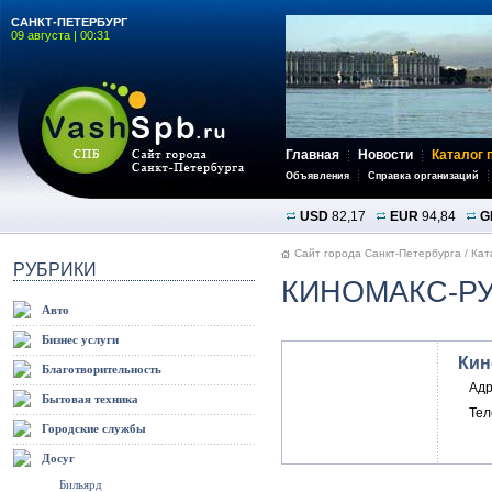
САНКТ-ПЕТЕРБУРГ
09 августа | 00:31
Главная
Новости
Каталог 
Объявления
Справка организаций
USD
82,17
EUR
94,84
G
Сайт города Санкт-Петербурга
/
Кат
РУБРИКИ
КИНОМАКС-Р
Авто
Бизнес услуги
Кин
Благотворительность
Адр
Бытовая техника
Те
Городские службы
Досуг
Бильярд