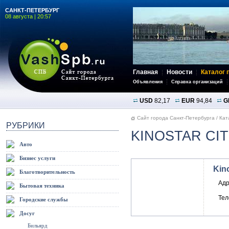
САНКТ-ПЕТЕРБУРГ
08 августа | 20:57
Главная
Новости
Каталог 
Объявления
Справка организаций
USD
82,17
EUR
94,84
G
Сайт города Санкт-Петербурга
/
Кат
РУБРИКИ
KINOSTAR CI
Авто
Бизнес услуги
Kin
Благотворительность
Адр
Бытовая техника
Те
Городские службы
Досуг
Бильярд