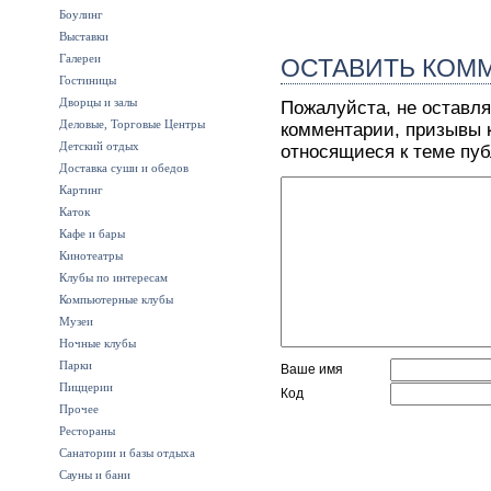
Боулинг
Выставки
Галереи
ОСТАВИТЬ КОМ
Гостиницы
Дворцы и залы
Пожалуйста, не оставля
Деловые, Торговые Центры
комментарии, призывы к
Детский отдых
относящиеся к теме пу
Доставка суши и обедов
Картинг
Каток
Кафе и бары
Кинотеатры
Клубы по интересам
Компьютерные клубы
Музеи
Ночные клубы
Парки
Ваше имя
Пиццерии
Код
Прочее
Рестораны
Санатории и базы отдыха
Сауны и бани