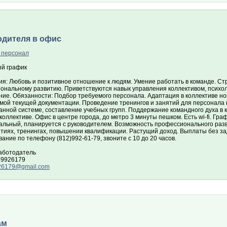
одителя в офис
 персонал
й график
ия: Любовь и позитивное отношение к людям. Умение работать в команде. Ст
ональному развитию. Приветствуются навык управления коллективом, психол
ние. Обязанности: Подбор требуемого персонала. Адаптация в коллективе но
мой текущей документации. Проведение тренингов и занятий для персонала 
нной системе, составление учебных групп. Поддержание командного духа в к
оллективе. Офис в центре города, до метро 3 минуты пешком. Есть wi-fi. Гра
альный, планируется с руководителем. Возможность профессионального разв
тиях, тренингах, повышении квалификации. Растущий доход. Выплаты без за
ание по телефону (812)992-61-79, звоните с 10 до 20 часов.
аботодатель
 9926179
26179@gmail.com
ам