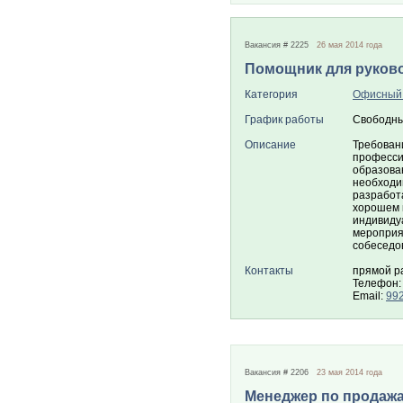
Вакансия # 2225
26 мая 2014 года
Помощник для руков
Категория
Офисный
График работы
Свободны
Описание
Требован
професси
образова
необходи
разработа
хорошем к
индивиду
мероприя
собеседов
Контакты
прямой р
Телефон:
Email:
99
Вакансия # 2206
23 мая 2014 года
Менеджер по продаж