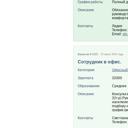
График работы
Полный д
Описание
Обязанно
руководст
комфорта
Контакты
Лидия
Телефон:
Email:
vip
Вакансия # 2315
15 июня 2014 года
Сотрудник в офис.
Категория
Офисный
Зарплата
32000
Образование
Среднее
Описание
Консульта
32т.р) Ру
населени
подбору 
график (
Контакты
Светлана
Телефон: 