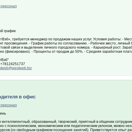
 персонал
й график
Вэб», требуется менеджер по продажам наших услуг. Условия работы: - Мест
кт просвещения. - График работы по согласованию. - Рабочее место, личный
товой связи и выделение личного городского номера. - Карьерный рост. Зараб
но (фиксировано). - Проценты от продаж до 50%. - Средняя заработная плат
тВэб"
 +78124251737
stweb@westweb.biz
одителя в офис
 персонал
ень
я интеллигентный, образованный, творческий, приятный в общении сотрудник
но с психологическим, экономическим или педагогическим уклоном, можно не
курсов (со свободным графиком посещения занятий). Приветствуется опыт р