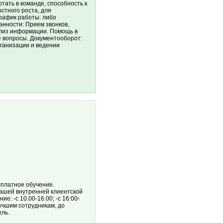
тать в команде, способность к
стного роста, для
рафик работы: либо
анности: Прием звонков,
ализ информации. Помощь в
 вопросы. Документооборот:
рганизации и ведении
сплатное обучение.
нашей внутренней клиентской
: -с 10.00-16.00; -с 16:00-
лучшим сотрудникам, до
ель.