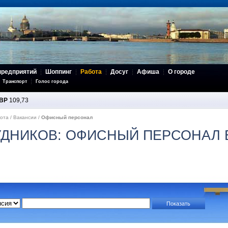
предприятий
Шоппинг
Работа
Досуг
Афиша
О городе
Транспорт
Голос города
BP
109,73
ота
/
Вакансии
/
Офисный персонал
ДНИКОВ: ОФИСНЫЙ ПЕРСОНАЛ В