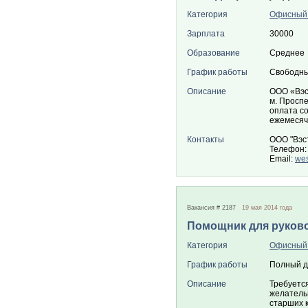
Категория
Офисный
Зарплата
30000
Образование
Среднее
График работы
Свободны
Описание
ООО «Вэст
м. Проспе
оплата со
ежемесяч
Контакты
ООО "Вэс
Телефон:
Email:
we
Вакансия # 2187
19 мая 2014 года
Помощник для руков
Категория
Офисный
График работы
Полный д
Описание
Требуетс
желатель
старших 