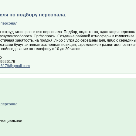
ля по подбору персонала.
 персонал
 сотрудник по развитию персонала. Подбор, подготовка, адаптация персонал
документооборота. Орг/вопросы. Создание рабочей атмосферы в коллективе. 
стичная занятость, на полдня, либо с утра до середины дня, либо с середин
ствами будут активная жизненная позиция, стремление к развитию, позитив
 собеседование по телефону с 10 до 20 часов.
о
 9926179
26179@gmail.com
 персонал
специальное