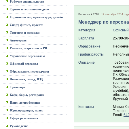
Рабочие специальности
Туризм и гостиничное дело
Вакансия # 2718
12 сентября 2014 года
Строительство, архитектура, дизайн
Менеджер по персон
Спорт, фитнес, красота
Категория
Офисный
Торговля и продажи
Зарплата
25700-30
Автосервис
Образование
Неоконче
Реклама, маркетинг и PR
График работы
Неполный
Управление персоналом
Описание
Требовани
Офисный персонал
коммуника
приятная
Образование, переводчики
ПК. Обяз
Размещен
Логистика, склад, ВЭД
тренингов
Условия: 
Транспорт
с учёбой)
обязатель
Кафе, бары, рестораны
Дружный 
Няня, домработница
Контакты
Мария Ка
Юриспруденция, право
Телефон: 
Email:
64
Сфера развлечения
Руководство