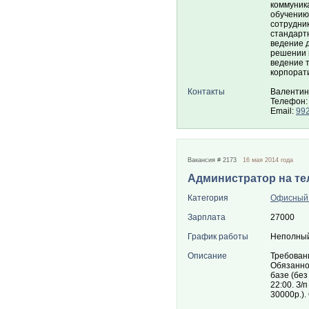
коммуник
обучению.
сотрудни
стандарт
ведение 
решении 
ведение 
корпорат
Контакты
Валентин
Телефон:
Email:
99
Вакансия # 2173
16 мая 2014 года
Администратор на т
Категория
Офисный
Зарплата
27000
График работы
Неполный
Описание
Требовани
Обязанно
базе (без
22:00. З/
30000р.).