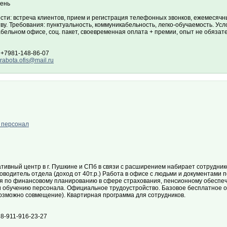
ень
сти: встреча клиентов, прием и регистрация телефонных звонков, ежемесяч
ву. Требования: пунктуальность, коммуникабельность, легко-обучаемость. Усло
бельном офисе, соц. пакет, своевременная оплата + премии, опыт не обязат
 +7981-148-86-07
.rabota.ofis@mail.ru
 персонал
тивный центр в г. Пушкине и СПб в связи с расширением набирает сотруднико
ководитель отдела (доход от 40т.р.) Работа в офисе с людьми и документами 
я по финансовому планированию в сфере страхования, пенсионному обеспеч
и обучению персонала. Официальное трудоустройство. Базовое бесплатное о
возможно совмещение). Квартирная программа для сотрудников.
8-911-916-23-27