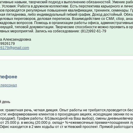
ативные навыки, творческий подход к выполнению обязанностей. Умение рабо
 Условия: Работа в дружном коллективе. Есть перспектива карьерного и лично
ков проводятся регулярные повышения квалификации, тренинги, семинары. Г
ная пятидневка, либо индивидуальный гибкий график. Доход достойный. Обяз
деловых переговоров, деловая переписка. Взаимодействие со СМИ, сбор, ан
кадровых вопросов. Помощь в организации работы офиса, административные
текущей, типовой документации. Творческие способности можно проявить в о
ивных мероприятий. Запись на собеседование: (812)992-61-79
а Алексаендровна
 9926179
26179@gmail.com
елефоне
 персонал
 день
я: грамотная речь, четкая дикция. Опыт работы не требуется,проводится бе
сти: информирование клиентов о проходящих акциях, исходящие звонки по 
 продаж!). График работы: 6/1(выходной на Ваш выбор), смены дневные/вечерние
п от 25.000 р. в месяц (20.000 р. оклад+ %+ежемесячные премии+поощрения 
 Офис находится в 2 мин ходьбы от ст м Невский проспект. Прямой работодат