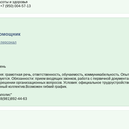
асоты и здоровья
+7 (950) 004-57-13
помощник
 персонал
ень
я: грамотная речь, ответственность, обучаемость, коммуникабельность. Опы
уется. Обязанности: прием входящих звонков, работа с первичной документац
 решении организационных вопросов. Условия: официальное трудоустройство
жный коллектив.Возможен гибкий график.
полис"
 8(981)892-44-63