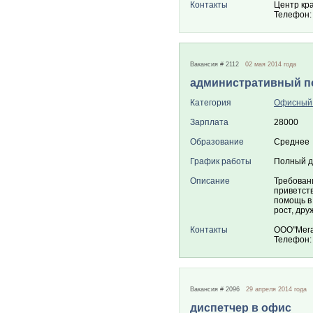
Контакты
Центр кр
Телефон: 
Вакансия # 2112
02 мая 2014 года
административный 
Категория
Офисный
Зарплата
28000
Образование
Среднее
График работы
Полный д
Описание
Требовани
приветств
помощь в
рост, дру
Контакты
ООО"Мега
Телефон:
Вакансия # 2096
29 апреля 2014 года
диспетчер в офис