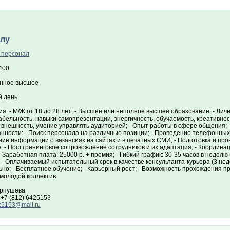
алу
 персонал
400
нное высшее
 день
я: - М/Ж от 18 до 28 лет; - Высшее или неполное высшее образование; - Лич
бельность, навыки самопрезентации, энергичность, обучаемость, креативнос
 внешность, умение управлять аудиторией; - Опыт работы в сфере общения;
анности: - Поиск персонала на различные позиции; - Проведение телефонных
ие информации о вакансиях на сайтах и в печатных СМИ; - Подготовка и пр
; - Посттренинговое сопровождение сотрудников и их адаптация; - Координа
- Заработная плата: 25000 р. + премия; - Гибкий график: 30-35 часов в недел
; - Оплачиваемый испытательный срок в качестве консультанта-курьера (3 не
но; - Бесплатное обучение; - Карьерный рост; - Возможность прохождения п
молодой коллектив.
рпушева
+7 (812) 6425153
25153@mail.ru