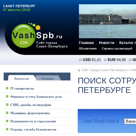
САНКТ-ПЕТЕРБУРГ
07 августа | 20:02
Главная
Новости
Каталог 
Объявления
Справка организаций
USD
81,41
EUR
94,06
G
Сайт города Санкт-Петербурга
/
Раб
ПОИСК СОТРУ
Вакансии
Резюме
ПЕТЕРБУРГЕ
IT-специалисты
Финансы и учет, банковское дело
СМИ, дизайн, полиграфия
Медицина, фармацевтика
БЫСТРЫЙ ПОИСК
Недвижимость и страхование
Охрана, служба безопасности