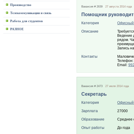
Производство
Вакансия # 2639
27 августа 2014 года
Телекоммуникации и связь
Помощник руководите
Работа для студентов
Категория
Офисный
РАЗНОЕ
Описание
Требуется
Ведение 
рядом. Ча
преимуще
Запись на
Контакты
Маловичк
Телефон:
Email:
99
Вакансия # 2473
27 июля 2014 года
Секретарь
Категория
Офисный
Зарплата
27000
Образование
Среднее 
Опыт работы
До года