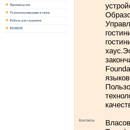
устрой
Производство
Образо
Телекоммуникации и связь
Работа для студентов
Управл
РАЗНОЕ
гостин
гостин
хаус.Э
законч
Founda
языков
Польз
технол
качест
Контакты
Власов