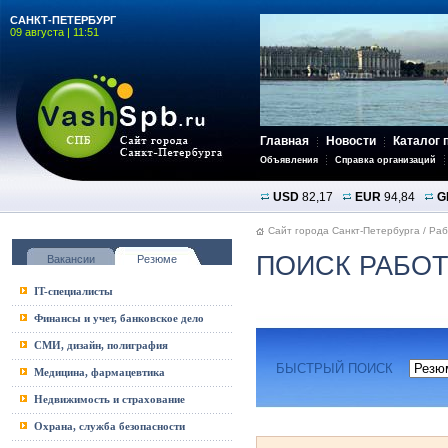
САНКТ-ПЕТЕРБУРГ
09 августа | 11:51
Главная
Новости
Каталог 
Объявления
Справка организаций
USD
82,17
EUR
94,84
G
Сайт города Санкт-Петербурга
/
Раб
ПОИСК РАБОТ
Вакансии
Резюме
IT-специалисты
Финансы и учет, банковское дело
СМИ, дизайн, полиграфия
БЫСТРЫЙ ПОИСК
Медицина, фармацевтика
Недвижимость и страхование
Охрана, служба безопасности