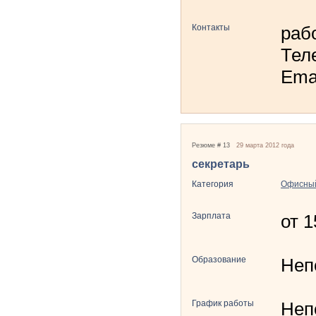
Контакты
раб
Тел
Ema
Резюме # 13
29 марта 2012 года
секретарь
Категория
Офисный
Зарплата
от 
Образование
Неп
График работы
Неп