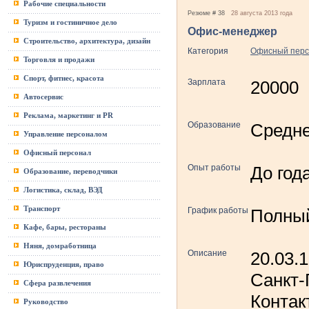
Рабочие специальности
Резюме # 38
28 августа 2013 года
Туризм и гостиничное дело
Офис-менеджер
Строительство, архитектура, дизайн
Категория
Офисный перс
Торговля и продажи
Спорт, фитнес, красота
Зарплата
20000
Автосервис
Реклама, маркетинг и PR
Образование
Средне
Управление персоналом
Офисный персонал
Опыт работы
До год
Образование, переводчики
Логистика, склад, ВЭД
Транспорт
График работы
Полны
Кафе, бары, рестораны
Няня, домработница
Описание
20.03.
Юриспруденция, право
Санкт-
Сфера развлечения
Контак
Руководство