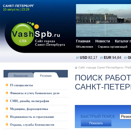
САНКТ-ПЕТЕРБУРГ
10 августа | 23:29
Главная
Новости
Каталог 
Объявления
Справка организаций
USD
82,17
EUR
94,84
G
Сайт города Санкт-Петербурга
/
Раб
ПОИСК РАБОТ
Вакансии
Резюме
САНКТ-ПЕТЕР
IT-специалисты
Финансы и учет, банковское дело
СМИ, дизайн, полиграфия
Медицина, фармацевтика
БЫСТРЫЙ ПОИСК
Недвижимость и страхование
Охрана, служба безопасности