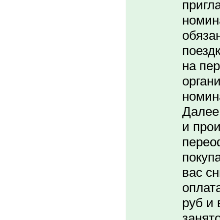
пригл
номин
обяза
поездк
на пе
орган
номин
Далее
и про
перео
покуп
вас с
оплата
руб и 
занято