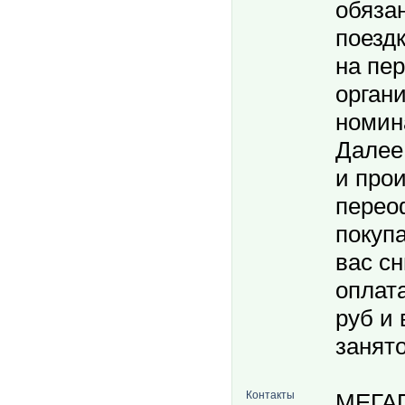
обяза
поездк
на пе
орган
номин
Далее
и про
перео
покуп
вас с
оплата
руб и 
занято
Контакты
МЕГА