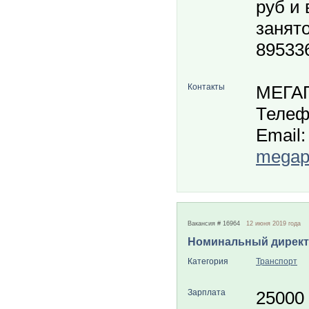
руб и 
занято
89533
Контакты
МЕГА
Телеф
Email:
megapo
Вакансия # 16964
12 июня 2019 года
Номинальный дирек
Категория
Транспорт
Зарплата
25000