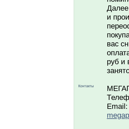
Далее
и про
перео
покуп
вас с
оплата
руб и 
занято
Контакты
МЕГА
Телеф
Email:
megapo