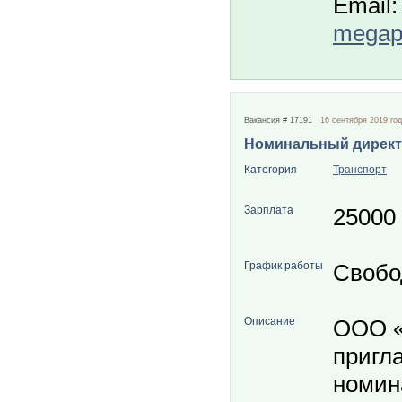
Email:
megapo
Вакансия # 17191
16 сентября 2019 го
Номинальный дирек
Категория
Транспорт
Зарплата
25000
График работы
Свобо
Описание
ООО 
пригл
номин