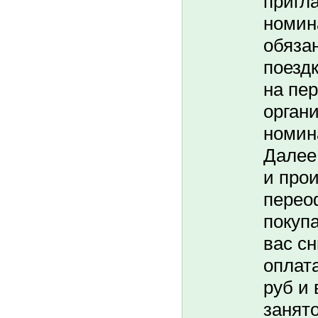
пригл
номин
обяза
поездк
на пе
орган
номин
Далее
и про
перео
покуп
вас с
оплата
руб и 
занято