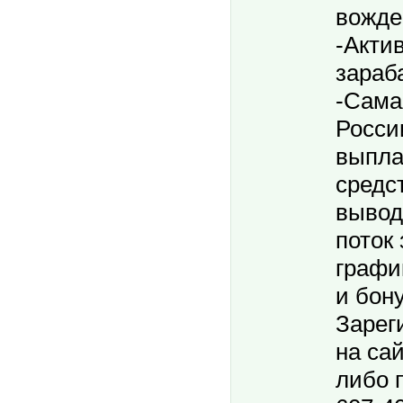
вожде
-Акти
зараб
-Сама
Росси
выпла
средс
вывод
поток
графи
и бон
Зарег
на сайт
либо 