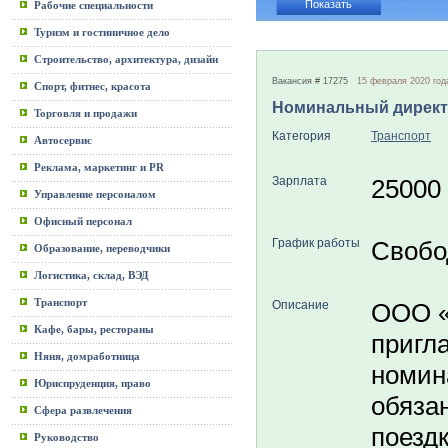
Рабочие специальности
Туризм и гостиничное дело
Строительство, архитектура, дизайн
Вакансия # 17275
15 февраля 2020 год
Спорт, фитнес, красота
Номинальный дирек
Торговля и продажи
Категория
Транспорт
Автосервис
Реклама, маркетинг и PR
Зарплата
25000
Управление персоналом
Офисный персонал
График работы
Свобо
Образование, переводчики
Логистика, склад, ВЭД
Транспорт
Описание
ООО 
Кафе, бары, рестораны
пригл
Няня, домработница
номин
Юриспруденция, право
обяза
Сфера развлечения
поездк
Руководство