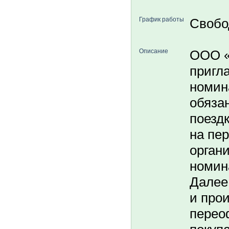
График работы
Свобо
Описание
ООО 
пригл
номин
обяза
поездк
на пе
орган
номин
Далее
и про
перео