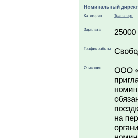
Номинальный дирек
Категория
Транспорт
Зарплата
25000
График работы
Свобо
Описание
ООО 
пригл
номин
обяза
поездк
на пе
орган
номин