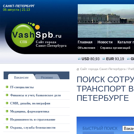
САНКТ-ПЕТЕРБУРГ
06 августа | 21:13
Главная
Новости
Каталог 
Объявления
Справка организаций
USD
80,93
EUR
93,19
G
Сайт города Санкт-Петербурга
/
Раб
ПОИСК СОТРУ
Вакансии
Резюме
ТРАНСПОРТ В
IT-специалисты
Финансы и учет, банковское дело
ПЕТЕРБУРГЕ
СМИ, дизайн, полиграфия
Медицина, фармацевтика
Недвижимость и страхование
Охрана, служба безопасности
БЫСТРЫЙ ПОИСК