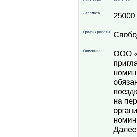
Зарплата
25000
График работы
Свобо
Описание
ООО 
пригл
номин
обяза
поездк
на пе
орган
номин
Далее