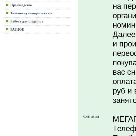
на пе
Производство
орган
Телекоммуникации и связь
Работа для студентов
номин
РАЗНОЕ
Далее
и про
перео
покуп
вас с
оплата
руб и 
занято
Контакты
МЕГА
Телеф