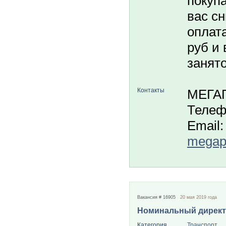
покуп
вас с
оплата
руб и 
занято
Контакты
МЕГА
Телеф
Email:
megapo
Вакансия # 16905
20 мая 2019 года
Номинальный дирек
Категория
Транспорт