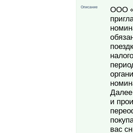
Описание
ООО 
пригл
номин
обяза
поездк
налого
перио
орган
номин
Далее
и про
перео
покуп
вас с