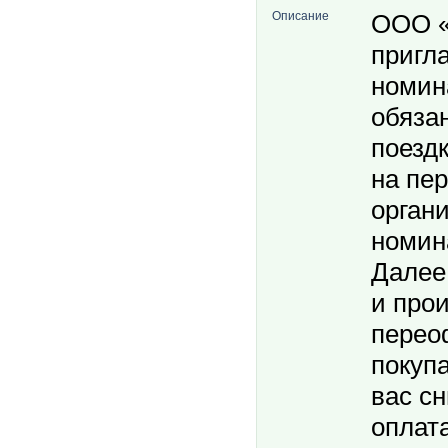
Описание
ООО 
пригл
номин
обяза
поездк
на пе
орган
номин
Далее
и про
перео
покуп
вас с
оплата