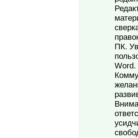
Редак
матер
сверк
право
ПК. У
польз
Word.
Комму
желан
разви
Внима
ответ
усидч
свобо