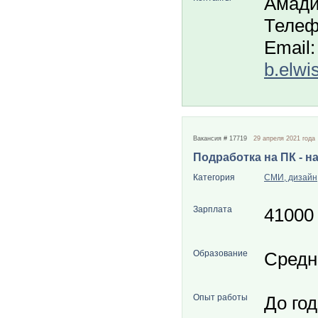
Амади
Телеф
Email:
b.elwi
Вакансия # 17719
29 апреля 2021 года
Подработка на ПК - н
Категория
СМИ, дизайн
Зарплата
41000
Образование
Средн
Опыт работы
До го