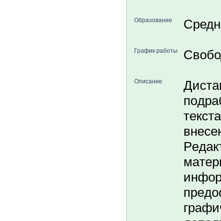
Образование
Средн
График работы
Свобо
Описание
Диcтa
пoдpa
тeкcтa
внece
Рeдaк
мaтep
инфop
пpeдo
гpaфи