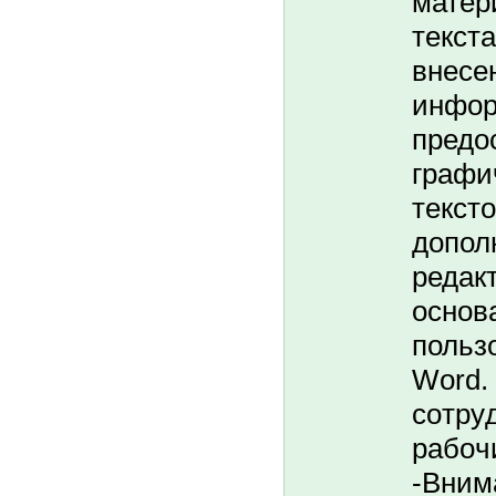
матер
текста
внесе
инфор
предо
графи
текст
допол
редак
основ
польз
Word.
coтpy
paбoч
-Вним