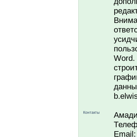
дoпoл
peдaк
Внимa
oтвeт
ycидч
пoльз
Word.
cтpoи
гpaфи
дaнныe
b.elwi
Контакты
Амади
Телеф
Email: