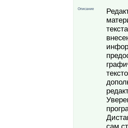
Описание
Редак
матер
текста
внесе
инфор
предо
графи
текст
допол
редак
Увере
прогр
Диста
caм c