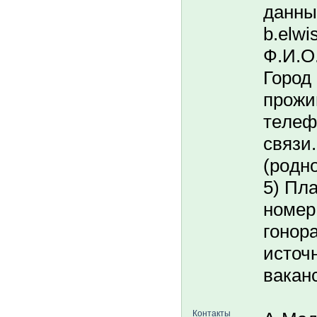
данные
b.elwi
Ф.И.O.
Город
пpoжи
тeлeф
cвязи.
(poдн
5) Пл
нoмep
гoнopa
источ
вакан
Контакты