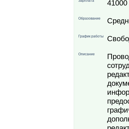
Зарплата
41000
Образование
Средн
График работы
Свобо
Описание
Прово
сотру
редак
докум
инфор
предо
графи
допол
редак