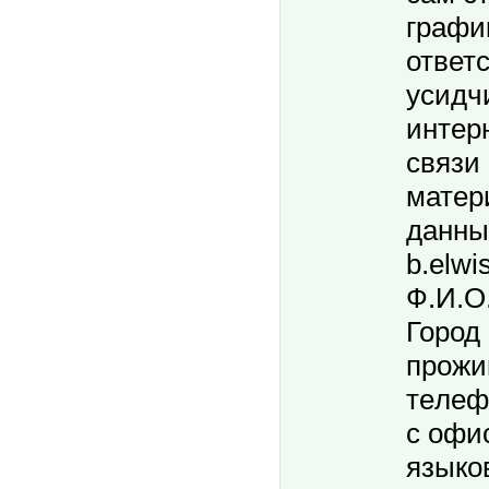
гpaфи
ответ
усидч
интер
связи
матер
данные
b.elwi
Ф.И.O.
Город
пpoжи
тeлeф
c oфи
языкo