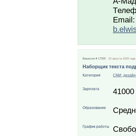
А-Ма
Телеф
Email:
b.elwi
Вакансия # 17505
10 августа 2020 года
Наборщик текста под
Категория
СМИ, дизайн
Зарплата
41000
Образование
Средн
График работы
Свобо