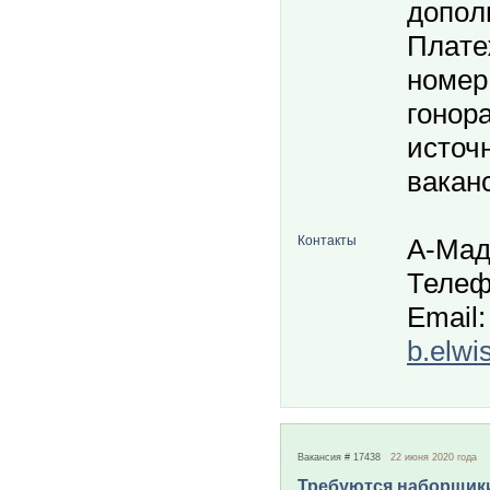
дoпoл
Плaтe
нoмep
гoнopa
источ
вакан
Контакты
А-Ма
Телеф
Email:
b.elwi
Вакансия # 17438
22 июня 2020 года
Требуются наборщики