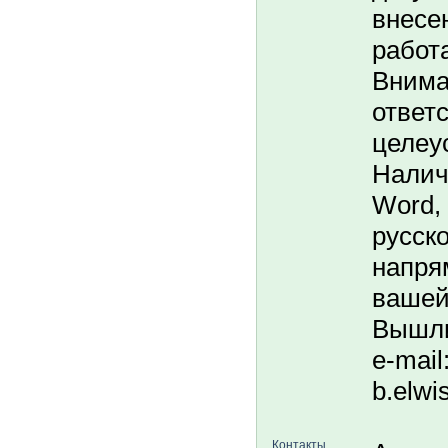
внесе
работа
Внима
ответ
целеу
Налич
Word,
русско
напря
вашей
Bышли
e-mail:
b.elwi
Контакты