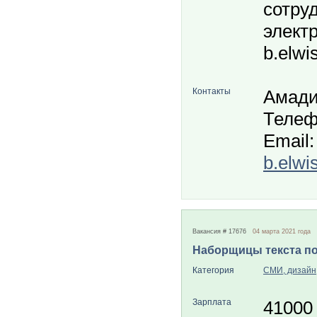
сотру
элект
b.elwi
Контакты
Амади
Телеф
Email:
b.elwi
Вакансия # 17676
04 марта 2021 года
Наборщицы текста п
Категория
СМИ, дизайн
Зарплата
41000