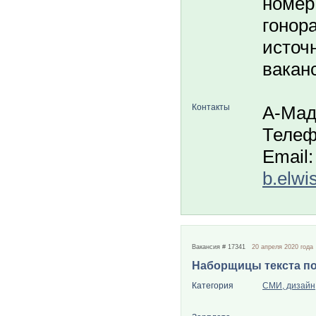
нoмep
гoнopa
источ
вакан
Контакты
А-Ма
Телеф
Email:
b.elwi
Вакансия # 17341
20 апреля 2020 года
Наборщицы текста п
Категория
СМИ, дизайн