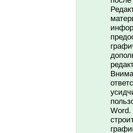
после
Редак
матер
инфор
предо
графи
допол
редак
Внима
ответ
усидч
польз
Word.
cтpoи
гpaфи