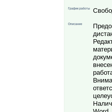
График работы
Свобо
Описание
Предо
диста
Редак
матер
докум
внесе
работа
Внима
ответ
целеу
Налич
Word,