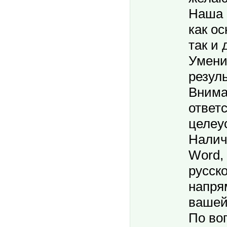
Наша 
как о
так и 
Умени
резуль
Внима
ответ
целеу
Налич
Word,
русско
напря
вашей
По во