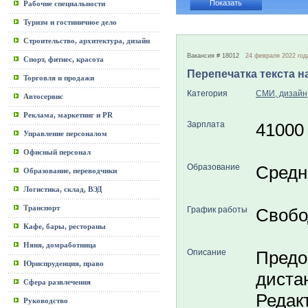
Рабочие специальности
Туризм и гостиничное дело
Строительство, архитектура, дизайн
Вакансия # 18012
24 февраля 2022 год
Спорт, фитнес, красота
Перепечатка текста н
Торговля и продажи
Категория
СМИ, дизайн
Автосервис
Реклама, маркетинг и PR
Зарплата
41000
Управление персоналом
Офисный персонал
Образование
Средн
Образование, переводчики
Логистика, склад, ВЭД
Транспорт
График работы
Свобо
Кафе, бары, рестораны
Няня, домработница
Описание
Предо
Юриспруденция, право
диста
Сфера развлечения
Редак
Руководство