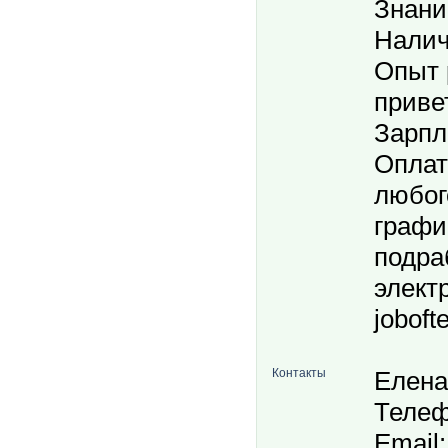
Знани
Налич
Опыт 
приве
Зарпл
Оплат
любог
графи
подра
элект
joboft
Контакты
Елена
Телеф
Email