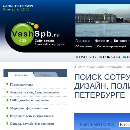
САНКТ-ПЕТЕРБУРГ
08 августа | 12:31
Главная
Новости
Каталог 
Объявления
Справка организаций
USD
82,17
EUR
94,84
G
Сайт города Санкт-Петербурга
/
Раб
ПОИСК СОТРУ
Вакансии
Резюме
ДИЗАЙН, ПОЛ
IT-специалисты
Финансы и учет, банковское дело
ПЕТЕРБУРГЕ
СМИ, дизайн, полиграфия
Медицина, фармацевтика
Недвижимость и страхование
Охрана, служба безопасности
БЫСТРЫЙ ПОИСК