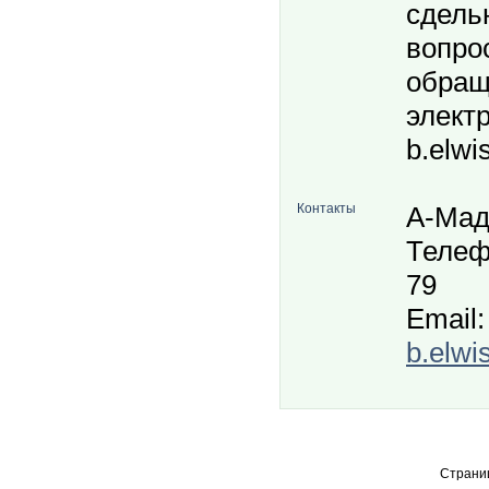
сдель
вопро
обращ
электр
b.elwi
Контакты
А-Ма
Телефо
79
Email:
b.elwi
Страни