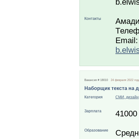
b.elwi
Контакты
Амади
Телеф
Email:
b.elwi
Вакансия # 18010
24 февраля 2022 год
Наборщик текста на 
Категория
СМИ, дизайн
Зарплата
41000
Образование
Средн