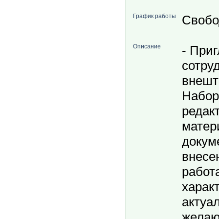
График работы
Свобо
Описание
- При
сотру
внешт
Набор
редак
матер
докум
внесен
работ
харак
актуа
желаю