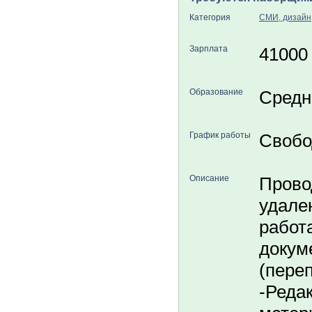
Категория
СМИ, дизайн
Зарплата
41000
Образование
Средн
График работы
Свобо
Описание
Прово
удале
работ
докум
(переп
-Реда