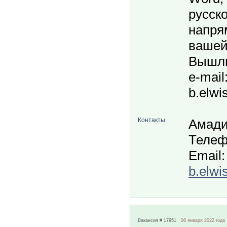
русско
напря
вашей
Bышли
e-mail:
b.elwi
Контакты
Амади
Телеф
Email:
b.elwi
Вакансия # 17951
06 января 2022 года