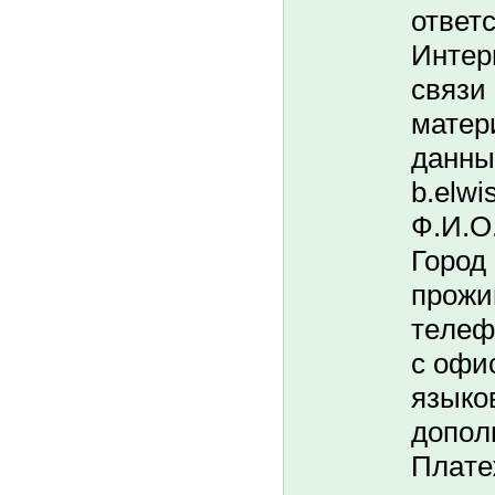
ответс
Интер
связи
матер
данные
b.elwi
Ф.И.O.
Город
пpoжи
тeлeф
c oфи
языкo
дoпoл
Плaтe