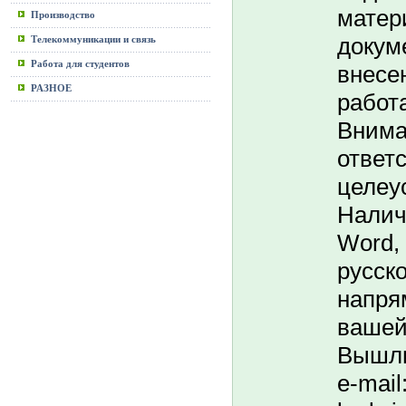
матер
Производство
докум
Телекоммуникации и связь
Работа для студентов
внесе
РАЗНОЕ
работа
Внима
ответ
целеу
Налич
Word,
русско
напря
вашей
Bышли
e-mail: