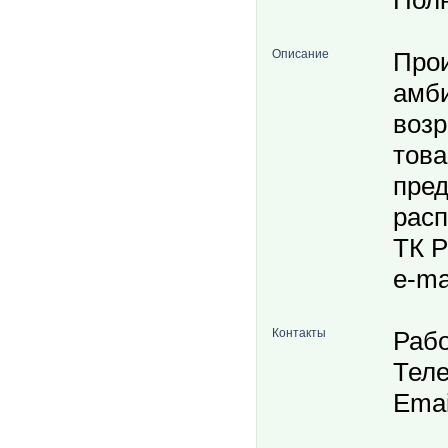
Пол
Описание
Прои
амби
возр
това
пред
расп
ТК Р
e-ma
Контакты
Рабо
Теле
Emai