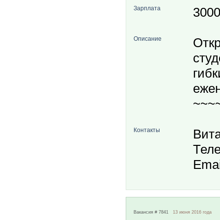
Зарплата
300
Описание
Откр
студ
гибк
еже
~~~~
Контакты
Вит
Теле
Emai
Вакансия # 7841
13 июня 2016 года