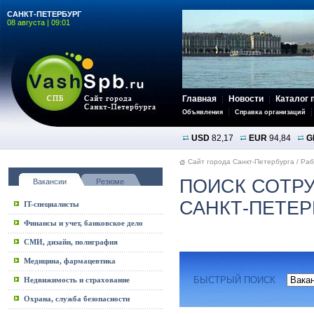
САНКТ-ПЕТЕРБУРГ
08 августа | 09:01
Главная
Новости
Каталог 
Объявления
Справка организаций
USD
82,17
EUR
94,84
G
Сайт города Санкт-Петербурга
/
Раб
ПОИСК СОТРУ
Вакансии
Резюме
САНКТ-ПЕТЕР
IT-специалисты
Финансы и учет, банковское дело
СМИ, дизайн, полиграфия
Медицина, фармацевтика
БЫСТРЫЙ ПОИСК
Недвижимость и страхование
Охрана, служба безопасности