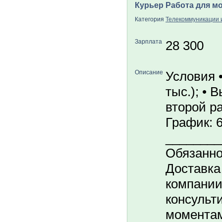
Курьер Работа для м
Категория
Телекоммуникации и
Зарплата
28 300
Описание
Условия •
тыс.); •
второй ра
График: 6
________
Обязанно
Доставка
компании
консульт
моментам