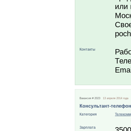
или 
Моск
Свое
poch
Контакты
Рабо
Теле
Emai
Вакансия # 2023
13 апреля 2014 года
Консультант-телефо
Категория
Телекомм
Зарплата
350