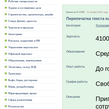
Рабочие специальности
Туризм и гостиничное дело
Вакансия # 17884
11 ноября 2021 года
Строительство, архитектура, дизайн
Перепечатка текста н
Спорт, фитнес, красота
Категория
Телекомм
Торговля и продажи
Автосервис
Зарплата
410
Реклама, маркетинг и PR
Управление персоналом
Образование
Сре
Офисный персонал
Образование, переводчики
Опыт работы
До г
Логистика, склад, ВЭД
Транспорт
Кафе, бары, рестораны
График работы
Сво
Няня, домработница
Юриспруденция, право
Описание
Приг
Сфера развлечения
сотр
Руководство