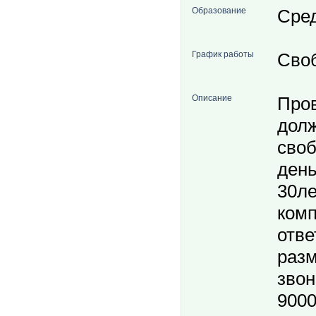
Образование
Сре
График работы
Сво
Описание
Пров
долж
своб
день
30ле
комп
отве
разм
звон
9000