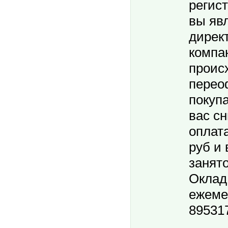
регис
вы яв
дирек
компа
проис
перео
покуп
вас с
оплата
руб и 
занято
Оклад 
ежемес
89531