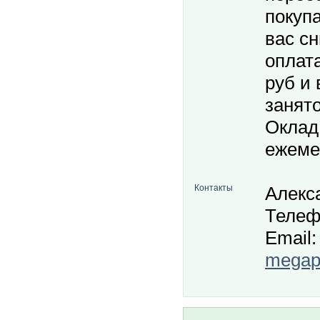
покуп
вас с
оплата
руб и 
занято
Оклад 
ежеме
Контакты
Алекс
Телеф
Email:
megapo