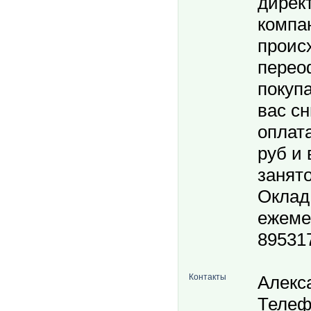
дирек
компа
проис
перео
покуп
вас с
оплата
руб и 
занято
Оклад 
ежемес
89531
Контакты
Алекс
Телеф