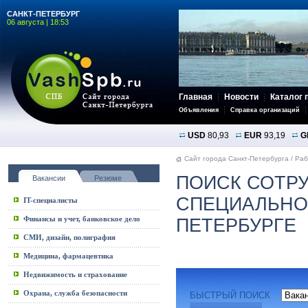
САНКТ-ПЕТЕРБУРГ
06 августа | 18:53
Главная
Новости
Каталог 
Объявления
Справка организаций
USD
80,93
EUR
93,19
G
Сайт города Санкт-Петербурга
/
Раб
ПОИСК СОТРУ
Вакансии
Резюме
СПЕЦИАЛЬНОС
IT-специалисты
Финансы и учет, банковское дело
ПЕТЕРБУРГЕ
СМИ, дизайн, полиграфия
Медицина, фармацевтика
Недвижимость и страхование
Охрана, служба безопасности
БЫСТРЫЙ ПОИСК