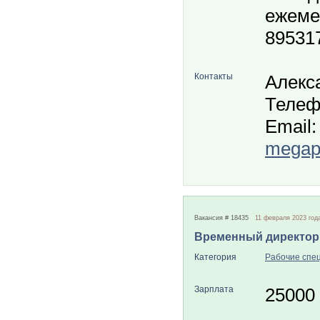
ежемес
89531
Контакты
Алекс
Телеф
Email:
megapo
Вакансия # 18435
11 февраля 2023 год
Временный директор
Категория
Рабочие спе
Зарплата
25000