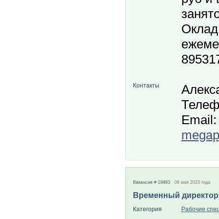
занято
Оклад 
ежемес
89531
Контакты
Алекс
Телеф
Email:
megapo
Вакансия # 18493
06 мая 2023 года
Временный директор
Категория
Рабочие спе