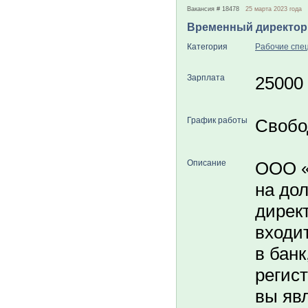
Вакансия # 18478
25 марта 2023 года
Временный директор
Категория
Рабочие спе
Зарплата
25000
График работы
Свобо
Описание
ООО «
на до
дирек
входит
в банк
регис
вы яв