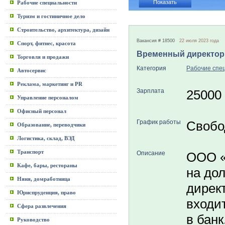
Рабочие специальности
Туризм и гостиничное дело
Строительство, архитектура, дизайн
Вакансия # 18500
22 июля 2023 года
Спорт, фитнес, красота
Временный директор
Торговля и продажи
Категория
Рабочие спе
Автосервис
Реклама, маркетинг и PR
Зарплата
25000
Управление персоналом
Офисный персонал
График работы
Свобо
Образование, переводчики
Логистика, склад, ВЭД
Транспорт
Описание
ООО «
Кафе, бары, рестораны
на до
Няня, домработница
дирек
Юриспруденция, право
входит
Сфера развлечения
в банк
Руководство