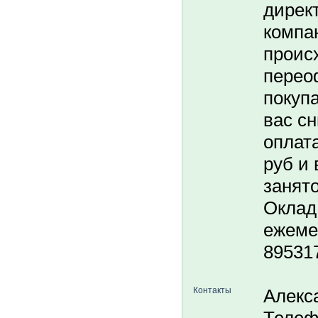
дирек
компа
проис
перео
покуп
вас с
оплата
руб и 
занято
Оклад 
ежемес
89531
Контакты
Алекс