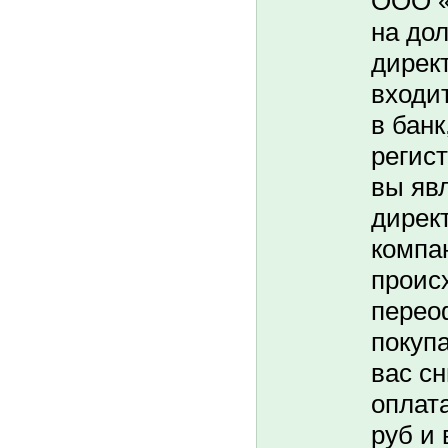
ООО «
на до
дирек
входит
в банк
регис
вы яв
дирек
компа
проис
перео
покуп
вас с
оплата
руб и 