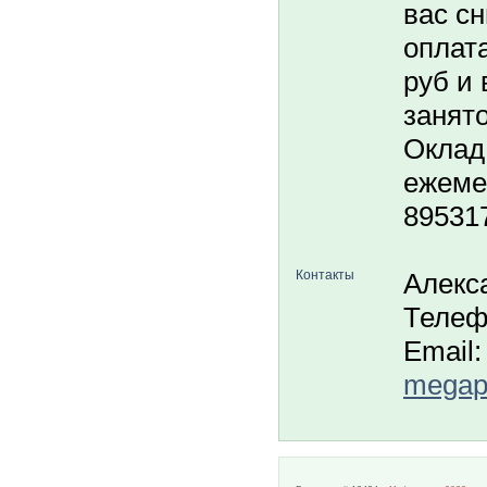
вас с
оплата
руб и 
занято
Оклад 
ежемес
89531
Контакты
Алекс
Телеф
Email:
megapo