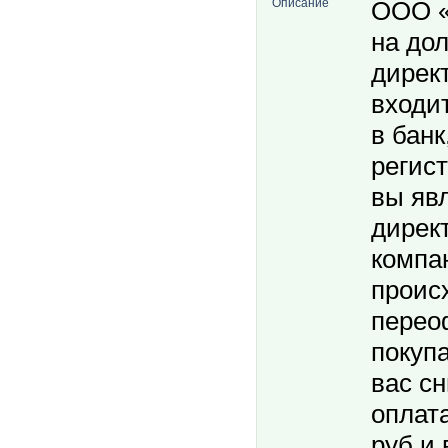
Описание
ООО «
на до
дирек
входит
в банк
регис
вы яв
дирек
компа
проис
перео
покуп
вас с
оплата
руб и 