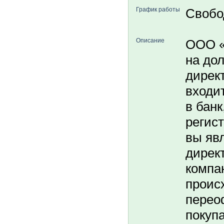
График работы
Свобо
Описание
ООО «
на до
дирек
входит
в банк
регис
вы яв
дирек
компа
проис
перео
покуп