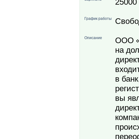
25000
График работы
Свобо
Описание
ООО «
на до
дирек
входит
в банк
регис
вы яв
дирек
компа
проис
перео