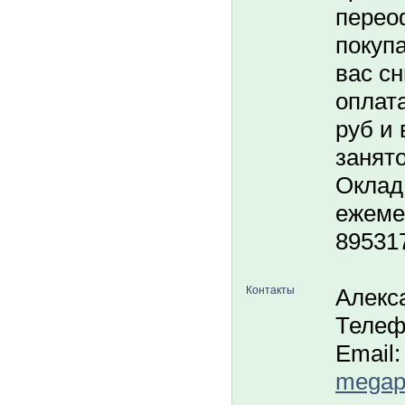
перео
покуп
вас с
оплата
руб и 
занято
Оклад 
ежемес
89531
Контакты
Алекс
Телеф
Email:
megapo