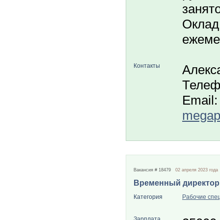
занято
Оклад 
ежеме
Контакты
Алекс
Телеф
Email:
megapo
Вакансия # 18479
02 апреля 2023 года
Временный директор
Категория
Рабочие спе
Зарплата