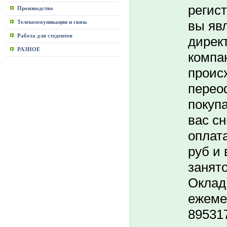
регис
Производство
вы яв
Телекоммуникации и связь
Работа для студентов
дирек
РАЗНОЕ
компа
проис
перео
покуп
вас с
оплата
руб и 
занято
Оклад 
ежемес
89531