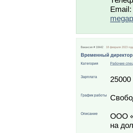
Телеф
Email:
megapo
Вакансия # 18442
18 февраля 2023 год
Временный директор
Категория
Рабочие спе
Зарплата
25000
График работы
Свобо
Описание
ООО «
на до