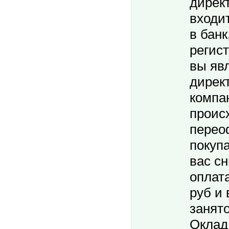
дирек
входит
в банк
регис
вы яв
дирек
компа
проис
перео
покуп
вас с
оплата
руб и 
занято
Оклад 