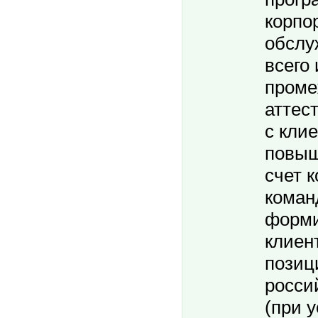
корпо
обслуж
всего
проме
аттес
с клие
повыш
счет к
коман
форм
клиен
позиц
росси
(при 