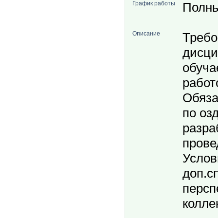
График работы
Полны
Описание
Требо
дисци
обуча
работ
Обяза
по оз
разра
прове
Услов
доп.с
персп
колле