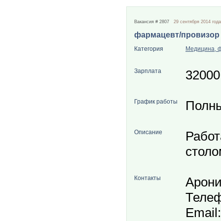
Вакансия # 2807
29 сентября 2014 года
фармацевт/провизор
Категория
Медицина, 
Зарплата
32000
График работы
Полн
Описание
Работ
столо
Контакты
Арон
Телеф
Email