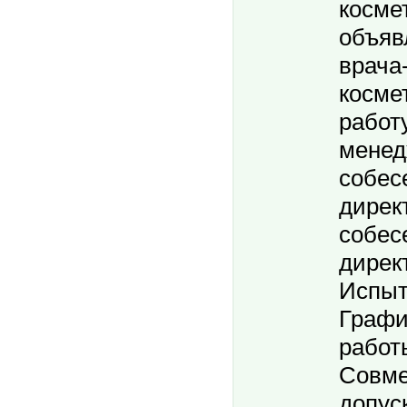
косме
объяв
врача
косме
работ
менед
собес
дирек
собес
дирек
Испыт
Графи
работы
Совме
допус