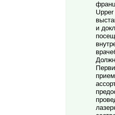
франц
Upper 
выста
и докл
посещ
внутр
враче
Должн
Перви
прием
ассор
предо
прове
лазер