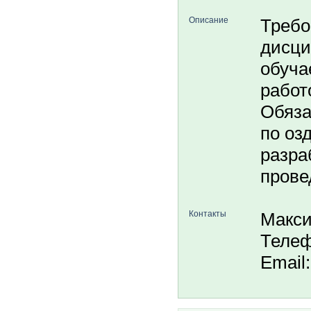
Описание
Требо
дисци
обуча
работ
Обяза
по оз
разра
прове
Контакты
Макси
Телеф
Email