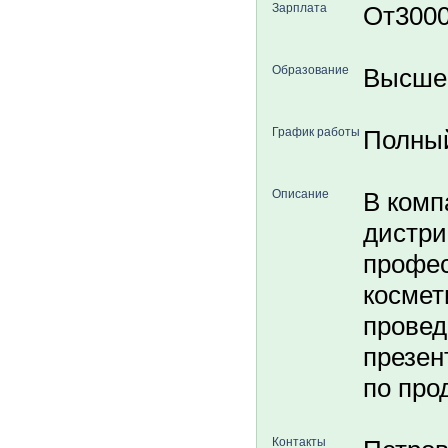
Зарплата
От300
Образование
Высше
График работы
Полны
Описание
В ком
дистр
профе
космет
провед
презен
по про
Контакты