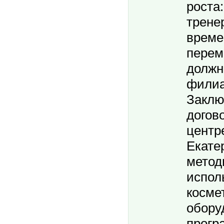
роста
трене
време
перем
должн
филиа
Заклю
догов
центре
Екате
метод
испол
косме
обору
прогр