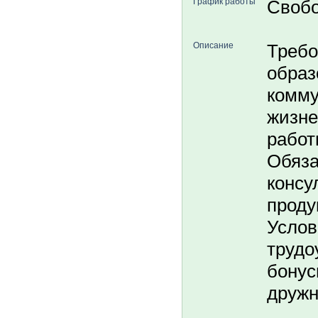
График работы
Свобо
Описание
Требо
образ
комму
жизне
работ
Обяза
консу
проду
Услов
трудо
бонус
дружн