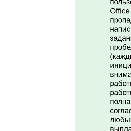
польз
Offic
пропа
напис
задан
пробе
(кажд
иници
внима
работ
работ
полна
согла
любы
выпла