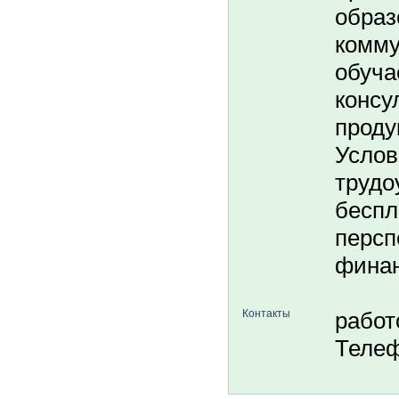
образ
комму
обуча
консу
проду
Услов
трудо
беспл
персп
финан
Контакты
работ
Телеф