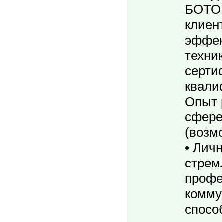
БОТОК
клиен
эффек
техник
серти
квали
Опыт 
сфере
(возм
• Лич
стрем
профе
комму
спосо