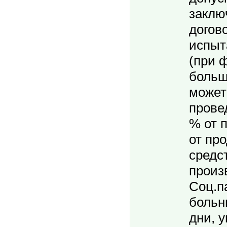
заклю
догово
испыт
(при 
больш
может
прове
% от 
от пр
средс
произв
Соц.п
больн
дни, 