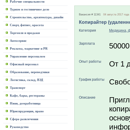
Рабочие специальности
Туризм и гостиничное дело
Вакансия # 11341
04 августа 2017 года
Строительство, архитектура, дизайн
Копирайтер (удаленн
Спорт, фитнес, красота
Категория
Медицина, 
Торговля и продажи
Автосервис
Зарплата
50000
Реклама, маркетинг и PR
Управление персоналом
Опыт работы
От 1 
Офисный персонал
Образование, переводчики
График работы
Свобо
Логистика, склад, ВЭД
Транспорт
Кафе, бары, рестораны
Описание
Пригл
Няня, домработница
копир
Юриспруденция, право
основ
Сфера развлечения
инфор
Руководство