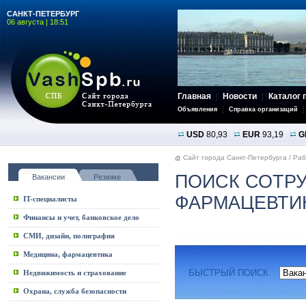
САНКТ-ПЕТЕРБУРГ
06 августа | 18:51
Главная
Новости
Каталог 
Объявления
Справка организаций
USD
80,93
EUR
93,19
G
Сайт города Санкт-Петербурга
/
Раб
ПОИСК СОТРУ
Вакансии
Резюме
ФАРМАЦЕВТИК
IT-специалисты
Финансы и учет, банковское дело
СМИ, дизайн, полиграфия
Медицина, фармацевтика
БЫСТРЫЙ ПОИСК
Недвижимость и страхование
Охрана, служба безопасности