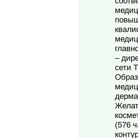
соотв
медиц
повыш
квали
медиц
главн
– дир
сети 
Образ
медиц
дерма
Желат
косме
(576 ч
конту