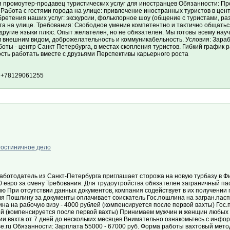
я промоутер-продавец туристических услуг для иностранцев Обязанности: Пр
 Работа с гостями города на улице: привлечение иностранных туристов в цен
ретения наших услуг: экскурсии, фольклорное шоу (общение с туристами, ра
ота на улице. Требования: Свободное умение компетентно и тактично общатьс
ругие языки плюс. Опыт желателен, но не обязателен. Мы готовы всему науч
 внешним видом, доброжелательность и коммуникабельность. Условия: Зараб
оты - центр Санкт Петербурга, в местах скопления туристов. Гибкий график р
сть работать вместе с друзьями Перспективы карьерного роста
 +78129061255
гостиничное дело
аботодатель из Санкт-Петербурга приглашает сторожа на новую турбазу в Ф
 евро за смену Требования: Для трудоутройства обязателен заграничный пас
ю При отсутствии данных документов, компания содействует в их получении
ля Пошлину за документы оплачивает соискатель Гос.пошлина на загран.пасп
на на рабочую визу - 4000 рублей (компенсируется после первой вахты) Гос.
ей (компенсируется после первой вахты) Принимаем мужчин и женщин любых 
и вахта от 7 дней до нескольких месяцев Внимательно ознакомьтесь с инфор
se.ru Обязанности: Зарплата 55000 - 67000 руб. Форма работы вахтовый мет