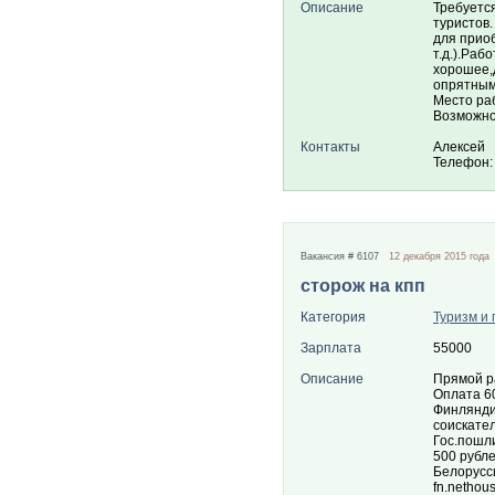
Описание
Требуетс
туристов.
для приоб
т.д.).Раб
хорошее,д
опрятным
Место раб
Возможно
Контакты
Алексей
Телефон:
Вакансия # 6107
12 декабря 2015 года
сторож на кпп
Категория
Туризм и 
Зарплата
55000
Описание
Прямой р
Оплата 60
Финлянди
соискате
Гос.пошли
500 рубл
Белорусси
fn.nethou