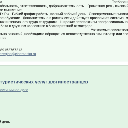
рна ______________________________________________________ Требования:
бельность‚ ответственность‚ доброжелательность. - Грамотная речь‚ высоки
ое мышление. _____________________________________________________
 ТК РФ - Гибкий график работы, полный рабочий день - Своевременные выпла
ое обучение - Дополнительно в рамках сети действует прозрачная система -
лях интенсивного труда сотрудника - Широкие перспективы профессиональног
Работа в дружном коллективе в благоприятной атмосфере
_____________________________________________ Уважаемые соискатели!
льно вакансий, необходимо обращаться непосредственно в кинотеатр или зв
ении
 89152767213
eregina@cinemastar.ru
туристических услуг для иностранцев
гостиничное дело
 день