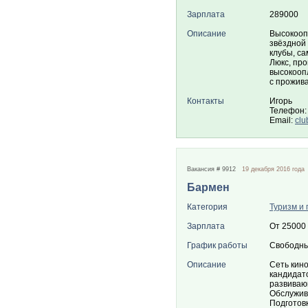
Зарплата
289000
Описание
Высокооп
звёздной
клубы, са
Люкс, про
высокоопл
с прожив
Контакты
Игорь
Телефон:
Email:
clu
Вакансия # 9912
19 декабря 2016 года
Бармен
Категория
Туризм и 
Зарплата
От 25000
График работы
Свободны
Описание
Сеть кин
кандидат
развиваю
Обслужива
Подготовк