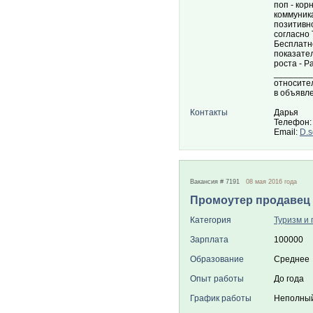
поп - ко
коммуника
позитивн
согласно
Бесплатн
показате
роста - 
________
относите
в объявл
Контакты
Дарья
Телефон:
Email:
D.s
Вакансия # 7191
08 мая 2016 года
Промоутер продавец 
Категория
Туризм и 
Зарплата
100000
Образование
Среднее
Опыт работы
До года
График работы
Неполный