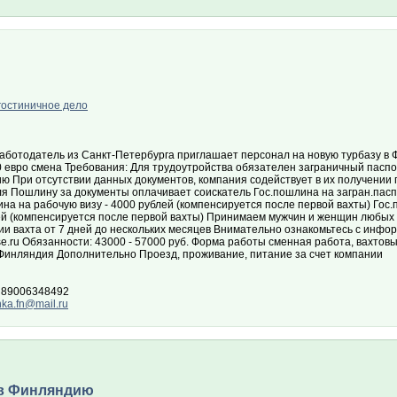
гостиничное дело
аботодатель из Санкт-Петербурга приглашает персонал на новую турбазу в 
 евро смена Требования: Для трудоутройства обязателен заграничный паспор
ю При отсутствии данных документов, компания содействует в их получении
ля Пошлину за документы оплачивает соискатель Гос.пошлина на загран.пасп
на на рабочую визу - 4000 рублей (компенсируется после первой вахты) Гос.
ей (компенсируется после первой вахты) Принимаем мужчин и женщин любых 
ии вахта от 7 дней до нескольких месяцев Внимательно ознакомьтесь с инфо
se.ru Обязанности: 43000 - 57000 руб. Форма работы сменная работа, вахто
 Финляндия Дополнительно Проезд, проживание, питание за счет компании
 89006348492
ka.fn@mail.ru
 в Финляндию