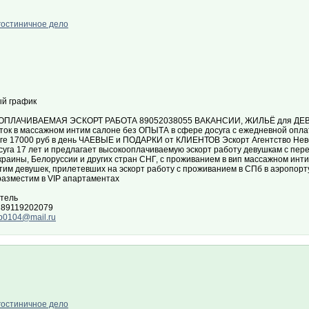
гостиничное дело
й график
ПЛАЧИВАЕМАЯ ЭСКОРТ РАБОТА 89052038055 ВАКАНСИИ, ЖИЛЬЁ для ДЕВ
ток в массажном интим салоне без ОПЫТА в сфере досуга с ежедневной оп
ге 17000 руб в день ЧАЕВЫЕ и ПОДАРКИ от КЛИЕНТОВ Эскорт Агентство Неве
суга 17 лет и предлагает высокооплачиваемую эскорт работу девушкам с пер
краины, Белоруссии и других стран СНГ, с проживанием в вип массажном инти
тим девушек, прилетевших на эскорт работу с проживанием в СПб в аэропор
разместим в VIP апартаментах
тель
 89119202079
b0104@mail.ru
гостиничное дело