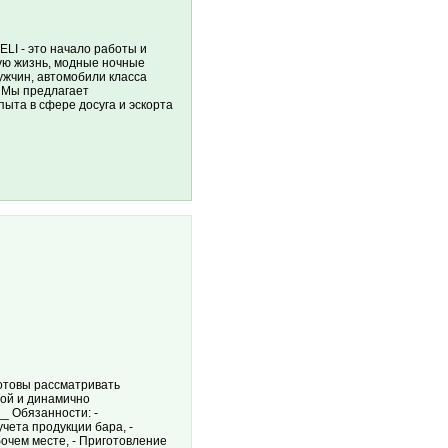
LI - это начало работы и
ную жизнь, модные ночные
ужчин, автомобили класса
. Мы предлагает
ыта в сфере досуга и эскорта
отовы рассматривать
ной и динамично
 Обязанности: -
чета продукции бара, -
бочем месте, - Приготовление