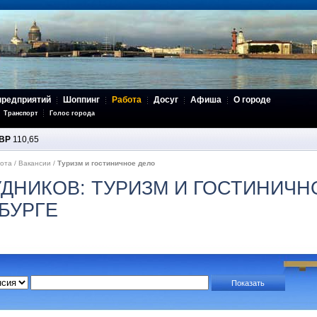
предприятий
Шоппинг
Работа
Досуг
Афиша
О городе
Транспорт
Голос города
BP
110,65
ота
/
Вакансии
/
Туризм и гостиничное дело
ДНИКОВ: ТУРИЗМ И ГОСТИНИЧН
БУРГЕ