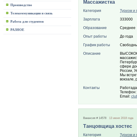
Массажистка
Производство
Категория
Туризм и 
Телекоммуникации и связь
Зарплата
333000
Работа для студентов
Образование
Среднее
РАЗНОЕ
Опыт работы
До года
График работы
Свободны
Описание
ВЫСОКОО
массажис
Петербур
сфере до
России, У
Мы встре
вокзале, 
Контакты
Работада
Телефон:
Email:
clu
Вакансия # 14578
13 июня 2018 года
Танцовщица хостес
Категория
Туризм и 