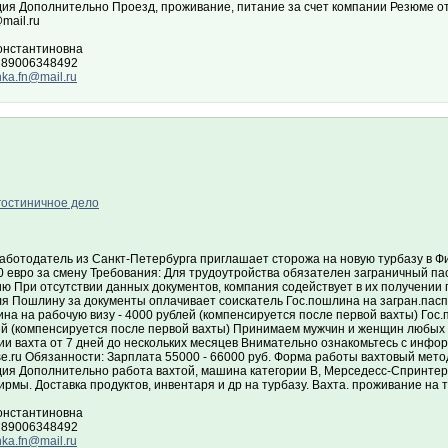
дия Дополнительно Проезд, проживание, питание за счет компании Резюме о
mail.ru
онстантиновна
 89006348492
ka.fn@mail.ru
гостиничное дело
аботодатель из Санкт-Петербурга приглашает сторожа на новую турбазу в Ф
 евро за смену Требования: Для трудоутройства обязателен заграничный пас
ю При отсутствии данных документов, компания содействует в их получении
ля Пошлину за документы оплачивает соискатель Гос.пошлина на загран.пасп
на на рабочую визу - 4000 рублей (компенсируется после первой вахты) Гос.
ей (компенсируется после первой вахты) Принимаем мужчин и женщин любых 
ии вахта от 7 дней до нескольких месяцев Внимательно ознакомьтесь с инфо
se.ru Обязанности: Зарплата 55000 - 66000 руб. Форма работы вахтовый мет
дия Дополнительно работа вахтой, машина категории В, Мерседесс-Спринтер,
ирмы. Доставка продуктов, инвентаря и др на турбазу. Вахта. проживание на 
онстантиновна
 89006348492
ka.fn@mail.ru