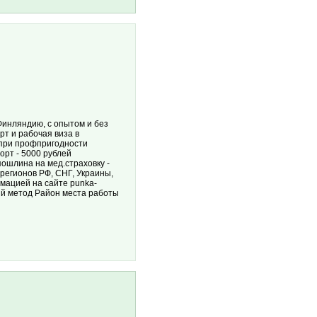
Финляндию, с опытом и без
т и рабочая виза в
 при профпригодности
орт - 5000 рублей
пошлина на мед.страховку -
регионов РФ, СНГ, Украины,
рмацией на сайте punka-
вый метод Район места работы