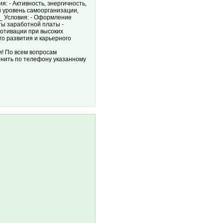
 - Активность‚ энергичность‚
й уровень самоорганизации‚
 Условия: - Оформление
ты заработной платы -
мотивации при высоких
о развития и карьерного
 По всем вопросам
онить по телефону указанному