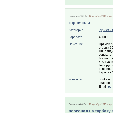
Вакансия # 6105
12 декабря 2015 года
горничная
Категория
Туризм и 
Зарплата
45000
Описание
Прямой р
оплата 60
Финлянди
соискате
Гос.пошли
500 рубл
Белорусс
fn.nethou
Европа -
Контакты
punkafn
Телефон:
Email:
pun
Вакансия # 6104
12 декабря 2015 года
персонал на турбазу