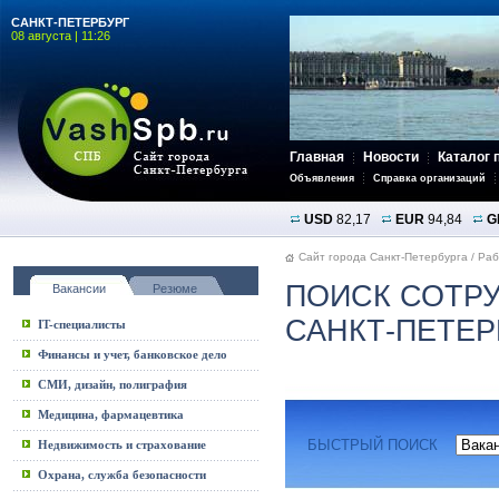
САНКТ-ПЕТЕРБУРГ
08 августа | 11:26
Главная
Новости
Каталог 
Объявления
Справка организаций
USD
82,17
EUR
94,84
G
Сайт города Санкт-Петербурга
/
Раб
ПОИСК СОТРУ
Вакансии
Резюме
САНКТ-ПЕТЕР
IT-специалисты
Финансы и учет, банковское дело
СМИ, дизайн, полиграфия
Медицина, фармацевтика
БЫСТРЫЙ ПОИСК
Недвижимость и страхование
Охрана, служба безопасности