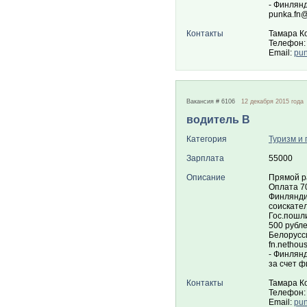
- Финлян
punka.fn@
Контакты
Тамара К
Телефон:
Email:
pun
Вакансия # 6106
12 декабря 2015 года
водитель В
Категория
Туризм и 
Зарплата
55000
Описание
Прямой р
Оплата 70
Финлянди
соискате
Гос.пошли
500 рубл
Белорусс
fn.nethou
- Финлян
за счет ф
Контакты
Тамара К
Телефон:
Email:
pun