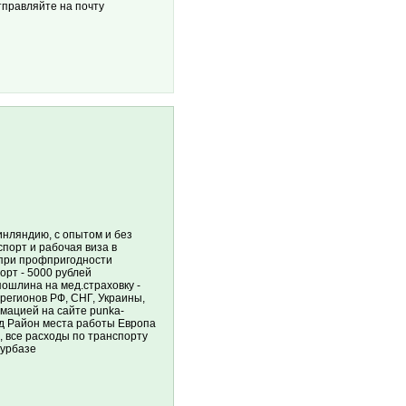
тправляйте на почту
инляндию, с опытом и без
порт и рабочая виза в
 при профпригодности
орт - 5000 рублей
пошлина на мед.страховку -
регионов РФ, СНГ, Украины,
рмацией на сайте punka-
од Район места работы Европа
 все расходы по транспорту
турбазе