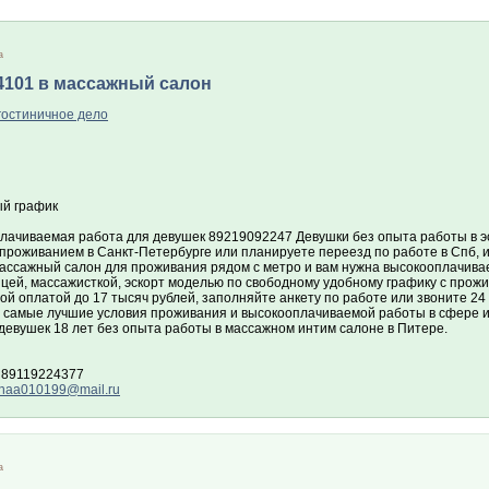
а
4101 в массажный салон
гостиничное дело
й график
лачиваемая работа для девушек 89219092247 Девушки без опыта работы в эск
 проживанием в Санкт-Петербурге или планируете переезд по работе в Спб,
массажный салон для проживания рядом с метро и вам нужна высокооплачива
цей, массажисткой, эскорт моделью по свободному удобному графику с прожи
ой оплатой до 17 тысяч рублей, заполняйте анкету по работе или звоните 2
 самые лучшие условия проживания и высокооплачиваемой работы в сфере ин
девушек 18 лет без опыта работы в массажном интим салоне в Питере.
 89119224377
enaa010199@mail.ru
а