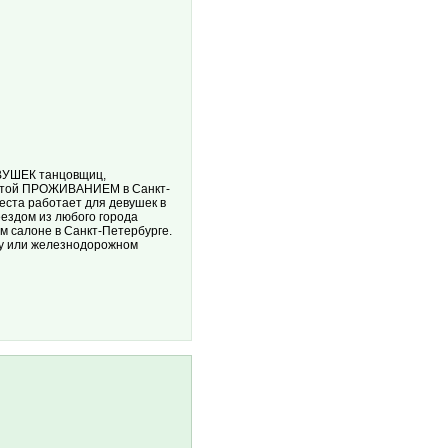
УШЕК танцовщиц,
латой ПРОЖИВАНИЕМ в Санкт-
ста работает для девушек в
еездом из любого города
м салоне в Санкт-Петербурге.
ту или железнодорожном