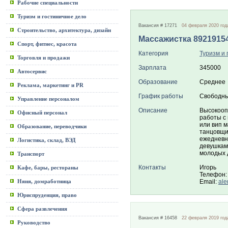
Рабочие специальности
Туризм и гостиничное дело
Вакансия # 17271
04 февраля 2020 год
Строительство, архитектура, дизайн
Массажистка 8921915
Спорт, фитнес, красота
Категория
Туризм и 
Торговля и продажи
Зарплата
345000
Автосервис
Образование
Среднее
Реклама, маркетинг и PR
График работы
Свободны
Управление персоналом
Описание
Высокооп
Офисный персонал
работы с
или вип 
Образование, переводчики
танцовщи
ежедневн
Логистика, склад, ВЭД
девушкам
молодых 
Транспорт
Контакты
Игорь
Кафе, бары, рестораны
Телефон:
Няня, домработница
Email:
al
Юриспруденция, право
Сфера развлечения
Вакансия # 16458
22 февраля 2019 год
Руководство