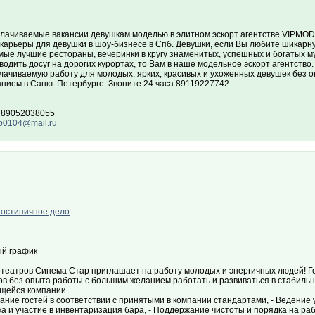
лачиваемые вакансии девушкам моделью в элитном эскорт агентстве VIPMODE
 карьеры для девушки в шоу-бизнесе в Спб. Девушки, если Вы любите шикар
мые лучшие рестораны, вечеринки в кругу знаменитых, успешных и богатых м
водить досуг на дорогих курортах, то Вам в наше модельное эскорт агентство
ачиваемую работу для молодых, ярких, красивых и ухоженных девушек без оп
анием в Санкт-Петербурге. Звоните 24 часа 89119227742
 89052038055
b0104@mail.ru
гостиничное дело
й график
отеатров Синема Стар приглашает на работу молодых и энергичных людей! Г
ов без опыта работы с большим желанием работать и развиваться в стабиль
щейся компании. ___________________________________________________
ние гостей в соответствии с принятыми в компании стандартами, - Ведение у
а и участие в инвентаризация бара, - Поддержание чистоты и порядка на ра