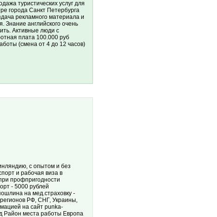
одажа туристических услуг для
тре города Санкт Петербурга
здача рекламного материала и
я. Знание английского очень
ить. Активные люди с
отная плата 100.000 руб
аботы (смена от 4 до 12 часов)
инляндию, с опытом и без
порт и рабочая виза в
 при профпригодности
орт - 5000 рублей
пошлина на мед.страховку -
регионов РФ, СНГ, Украины,
мацией на сайт punka-
од Район места работы Европа