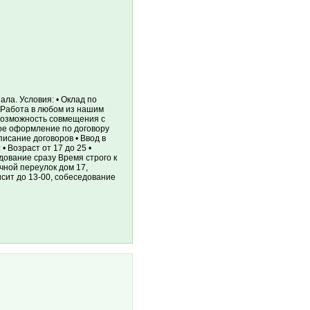
ла. Условия: • Оклад по
• Работа в любом из нашим
(возможность совмещения с
ое оформление по договору
исание договоров • Ввод в
 Возраст от 17 до 25 •
дование сразу Время строго к
чной переулок дом 17,
сит до 13-00, собеседование