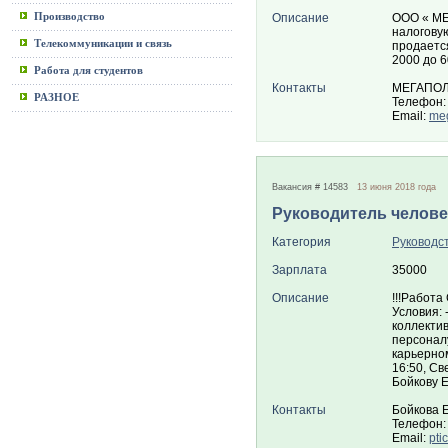
Производство
Описание
ООО « МЕ
налогову
Телекоммуникации и связь
продаетс
2000 до 6
Работа для студентов
Контакты
МЕГАПО
РАЗНОЕ
Телефон:
Email:
meg
Вакансия # 14583
13 июня 2018 года
Руководитель челов
Категория
Руководс
Зарплата
35000
Описание
!!!Работ
Условия: 
коллектив
персоналу
карьерном
16:50, Св
Бойкову Е
Контакты
Бойкова 
Телефон:
Email:
pti