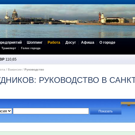
предприятий
Шоппинг
Работа
Досуг
Афиша
О городе
Транспорт
Голос города
BP
110,65
ота
/
Вакансии
/
Руководство
ДНИКОВ: РУКОВОДСТВО В САНК