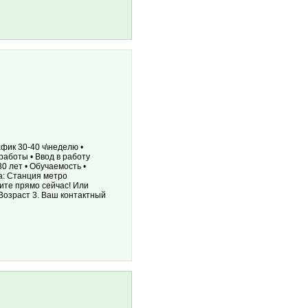
афик 30-40 ч\неделю •
аботы • Ввод в работу
0 лет • Обучаемость •
а: Станция метро
ните прямо сейчас! Или
 Возраст 3. Ваш контактный