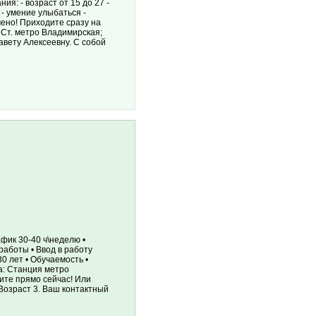
я: - возраст от 15 до 27 -
 - умение улыбаться -
ено! Приходите сразу на
 : Ст. метро Владимирская;
авету Алексеевну. С собой
афик 30-40 ч\неделю •
аботы • Ввод в работу
0 лет • Обучаемость •
а: Станция метро
ните прямо сейчас! Или
 Возраст 3. Ваш контактный