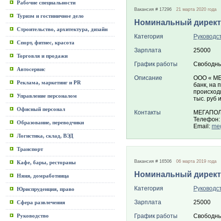
Рабочие специальности
Вакансия # 17296
21 марта 2020 года
Туризм и гостиничное дело
Номинальный дирек
Строительство, архитектура, дизайн
Категория
Руководс
Спорт, фитнес, красота
Зарплата
25000
Торговля и продажи
График работы
Свободны
Автосервис
Описание
ООО « МЕ
Реклама, маркетинг и PR
банк, на
происход
Управление персоналом
тыс. руб 
Офисный персонал
Контакты
МЕГАПО
Телефон:
Образование, переводчики
Email:
meg
Логистика, склад, ВЭД
Транспорт
Вакансия # 16506
06 марта 2019 года
Кафе, бары, рестораны
Номинальный дирек
Няня, домработница
Категория
Руководс
Юриспруденция, право
Зарплата
25000
Сфера развлечения
Руководство
График работы
Свободны