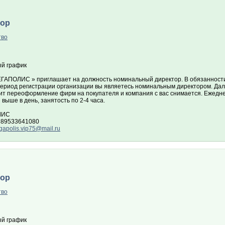
тор
тво
й график
ГАПОЛИС » приглашает на должность номинальный директор. В обязанности в
 период регистрации организации вы являетесь номинальным директором. Да
ит переоформление фирм на покупателя и компания с вас снимается. Ежедне
и выше в день, занятость по 2-4 часа.
ЛИС
 89533641080
apolis.vip75@mail.ru
тор
тво
й график