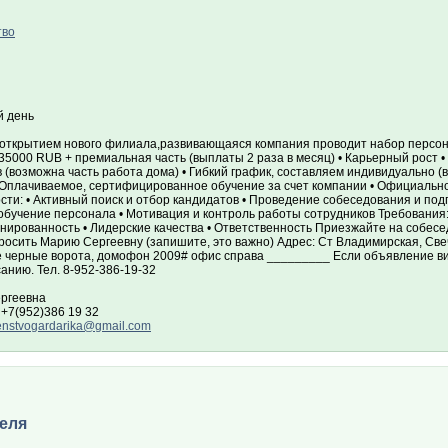
тво
 день
с открытием нового филиала,развивающаяся компания проводит набор персона
35000 RUB + премиальная часть (выплаты 2 раза в месяц) • Карьерный рост 
 (возможна часть работа дома) • Гибкий график, составляем индивидуально 
• Оплачиваемое, сертифицированное обучение за счет компании • Официальн
ти: • Активный поиск и отбор кандидатов • Проведение собеседования и подп
обучение персонала • Мотивация и контроль работы сотрудников Требования: •
нированность • Лидерские качества • Ответственность Приезжайте на собесе
росить Марию Сергеевну (запишите, это важно) Адрес: Ст Владимирская, Све
 черные ворота, домофон 2009# офис справа _________ Если объявление ви
анию. Тел. 8-952-386-19-32
ргеевна
+7(952)386 19 32
nstvogardarika@gmail.com
еля