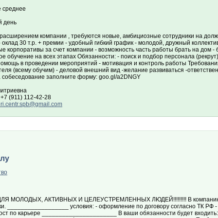
 среднее
 день
с расширением компании , требуются новые, амбициозные сотрудники на до
- оклад 30 т.р. + премии - удобный гибкий график - молодой, дружный коллекти
е корпоративы за счет компании - возможность часть работы брать на дом -
е обучение на всех этапах Обязанности: - поиск и подбор персонала (рекрут)
помощь в проведении мероприятий - мотивация и контроль работы Требования
еля (всему обучим) - деловой внешний вид -желание развиваться -ответстве
а собеседование заполните форму: goo.gl/a2DNGY
итриевна
+7 (911) 112-42-28
ri.centr.spb@gmail.com
алу
тво
ЛЯ МОЛОДЫХ, АКТИВНЫХ И ЦЕЛЕУСТРЕМЛЕННЫХ ЛЮДЕЙ!!!!!!!!! В компанию
и. __________________ условия: - оформление по договору согласно ТК РФ -
рост по карьере ______________________ В ваши обязанности будет входить: 