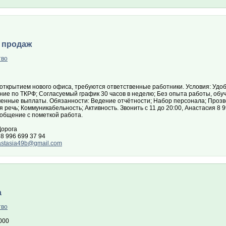
 продаж
тво
с открытием нового офиса, требуются ответственные работники. Условия: Уд
ие по ТКРФ; Согласуемый график 30 часов в неделю; Без опыта работы, обуч
енные выплаты. Обязанности: Ведение отчётности; Набор персонала; Прозво
 речь; Коммуникабельность; Активность. Звонить с 11 до 20:00, Анастасия 8 9
ообщение с пометкой работа.
Дорога
8 996 699 37 94
astasia49b@gmail.com
а
тво
000