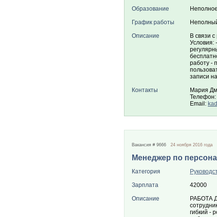
Образование
Неполное
График работы
Неполный
Описание
В связи 
Условия: 
регулярны
бесплатно
работу - 
пользоват
записи н
Контакты
Мария Дм
Телефон: 
Email:
kad
Вакансия # 9666
24 ноября 2016 года
Менеджер по персон
Категория
Руководс
Зарплата
42000
Описание
РАБОТА Д
сотрудник
гибкий - 