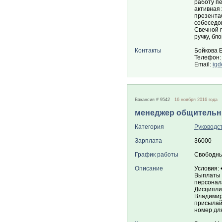
работу пе
активная 
презента
собеседова
Свечной п
ручку, бл
Контакты
Бойкова 
Телефон:
Email:
igd
Вакансия # 9542
16 ноября 2016 года
менеджер общитель
Категория
Руководс
Зарплата
36000
График работы
Свободны
Описание
Условия: 
Выплаты 
персонала
Дисципли
Владимирс
присылайт
номер для