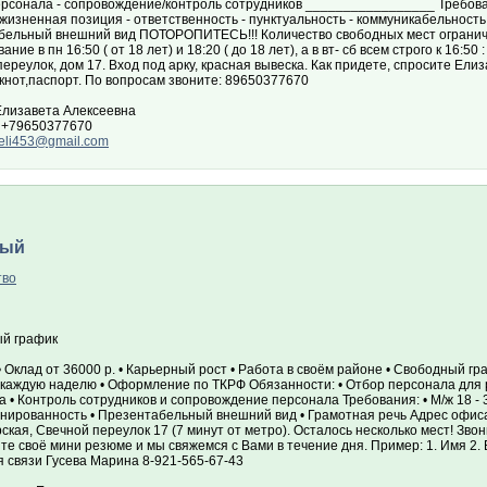
рсонала - сопровождение/контроль сотрудников _________________ Требовани
жизненная позиция - ответственность - пунктуальность - коммуникабельность
бельный внешний вид ПОТОРОПИТЕСЬ!!! Количество свободных мест огранич
ние в пн 16:50 ( от 18 лет) и 18:20 ( до 18 лет), а в вт- сб всем строго к 16:50
ереулок, дом 17. Вход под арку, красная вывеска. Как придете, спросите Елиз
окнот,паспорт. По вопросам звоните: 89650377670
Елизавета Алексеевна
 +79650377670
eli453@gmail.com
ный
тво
й график
• Оклад от 36000 р. • Карьерный рост • Работа в своём районе • Свободный гр
каждую наделю • Оформление по ТКРФ Обязанности: • Отбор персонала для р
 • Контроль сотрудников и сопровождение персонала Требования: • М/ж 18 - 3
нированность • Презентабельный внешний вид • Грамотная речь Адрес офис
кая, Свечной переулок 17 (7 минут от метро). Осталось несколько мест! Зво
е своё мини резюме и мы свяжемся с Вами в течение дня. Пример: 1. Имя 2.
 связи Гусева Марина 8-921-565-67-43