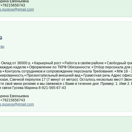
арина Евгеньевна
 +79215656743
ls.guseva@gmail.com
й
тво
• Оклад от 36000 р. • Карьерный рост • Работа в своём районе • Свободный гр
каждую наделю • Оформление по ТКРФ Обязанности: • Отбор персонала для р
 • Контроль сотрудников и сопровождение персонала Требования: • М/ж 18 - 3
нированность • Презентабельный внешний вид • Грамотная речь Адрес офис
кая, Свечной переулок 17 (7 минут от метро). Осталось несколько мест! Зво
е своё мини резюме и мы свяжемся с Вами в течение дня. Пример: 1. Имя 2.
 связи Гусева Марина 8-921-565-67-43
арина Евгеньевна
 +79215656743
ls.guseva@gmail.com