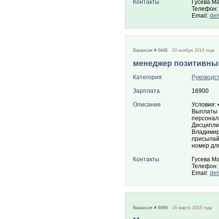
Контакты
Гусева М
Телефон:
Email:
de
Вакансия # 9446
03 ноября 2016 года
менеджер позитивны
Категория
Руководс
Зарплата
16900
Описание
Условия: 
Выплаты 
персонала
Дисципли
Владимирс
присылайт
номер для
Контакты
Гусева М
Телефон:
Email:
de
Вакансия # 6689
16 марта 2016 года