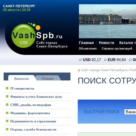
САНКТ-ПЕТЕРБУРГ
08 августа | 20:28
Главная
Новости
Каталог 
Объявления
Справка организаций
USD
82,17
EUR
94,84
G
Сайт города Санкт-Петербурга
/
Раб
ПОИСК СОТРУ
Вакансии
Резюме
IT-специалисты
Финансы и учет, банковское дело
СМИ, дизайн, полиграфия
БЫСТРЫЙ ПОИСК
Медицина, фармацевтика
Недвижимость и страхование
Охрана, служба безопасности