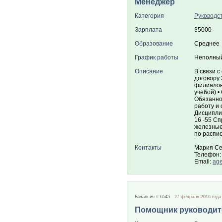
Менеджер
Категория
Руководс
Зарплата
35000
Образование
Среднее
График работы
Неполный
Описание
В связи 
договору 
филиалов
учебой) 
Обязаннос
работу и 
Дисципли
16 -55 Сп
железные
по распис
Контакты
Мария Се
Телефон: 
Email:
age
Вакансия # 6545
27 февраля 2016 года
Помощник руководит