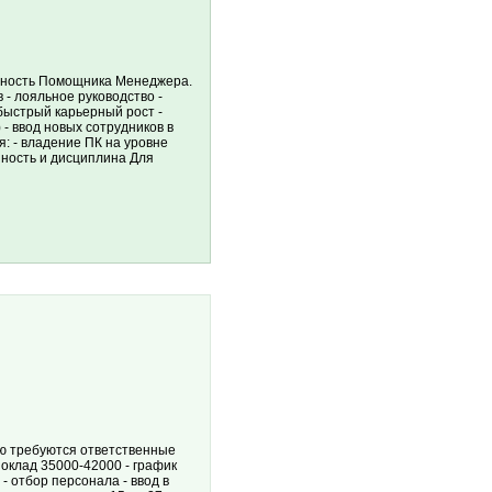
лжность Помощника Менеджера.
в - лояльное руководство -
 быстрый карьерный рост -
 - ввод новых сотрудников в
: - владение ПК на уровне
нность и дисциплина Для
 требуются ответственные
 оклад 35000-42000 - график
- отбор персонала - ввод в