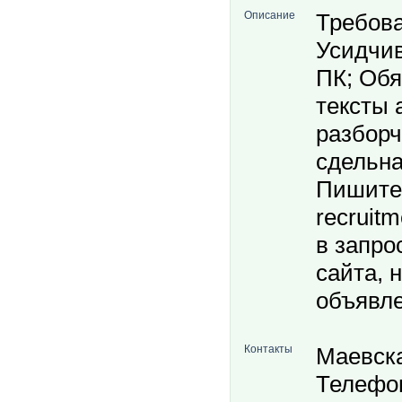
Описание
Требова
Усидчив
ПК; Обя
тексты 
разборч
сдельна
Пишите 
recruit
в запро
сайта, 
объявле
Контакты
Маевск
Телефон