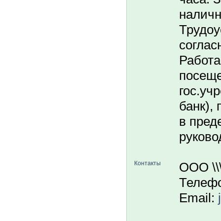
наличн
Трудоу
соглас
Работа
посещ
гос.уч
банк),
в пред
руково
Контакты
ООО \\
Телефо
Email: