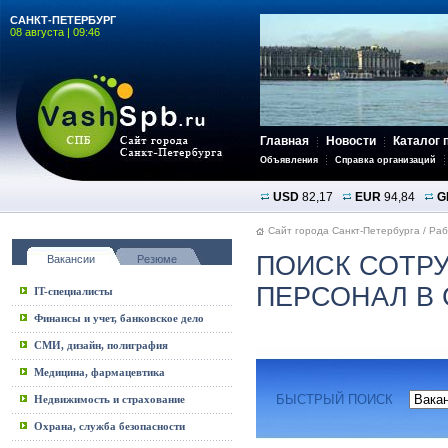
САНКТ-ПЕТЕРБУРГ
08 августа | 09:46
Главная
Новости
Каталог 
Объявления
Справка организаций
USD
82,17
EUR
94,84
G
Сайт города Санкт-Петербурга
/
Раб
ПОИСК СОТР
Вакансии
Резюме
ПЕРСОНАЛ В 
IT-специалисты
Финансы и учет, банковское дело
СМИ, дизайн, полиграфия
Медицина, фармацевтика
БЫСТРЫЙ ПОИСК
Недвижимость и страхование
Охрана, служба безопасности