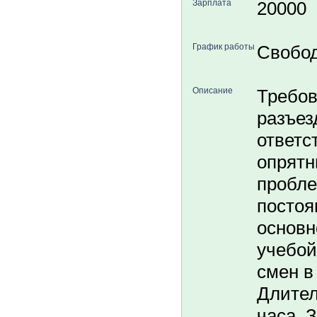
Зарплата
20000
График работы
Свобо
Описание
Требов
разъез
ответс
опрятн
пробле
постоя
основн
учебой
смен в
Длител
часа. 