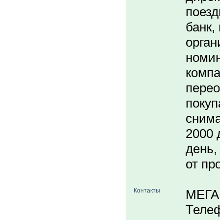
поезд
банк,
орган
номин
компа
пере
покуп
снима
2000 
день,
от пр
Контакты
МЕГ
Телеф