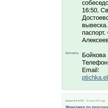
собеседо
16:50, Св
Достоевс
вывеска.
паспорт.
Алексеев
Контакты
Бойкова
Телефон
Email:
ptichka.
Вакансия # 14702
25 июня 2018 года
Менеджер по персон