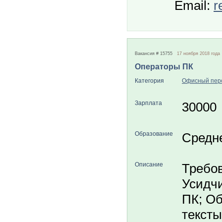
Email:
r
Вакансия # 15755
17 ноября 2018 года
Операторы ПК
Категория
Офисный пер
Зарплата
30000
Образование
Средн
Описание
Требов
Усидчи
ПК; Об
тексты