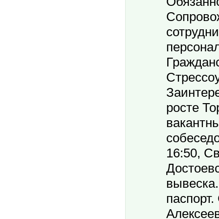
Обязанно
Сопрово
сотрудни
персонал
Гражданс
Стрессоу
Заинтере
росте То
вакантны
собеседо
16:50, Св
Достоевс
вывеска.
паспорт.
Алексеев