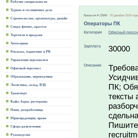
Рабочие специальности
Туризм и гостиничное дело
Вакансия # 15969
05 декабря 2018 года
Строительство, архитектура, дизайн
Операторы ПК
Спорт, фитнес, красота
Категория
Офисный персо
Торговля и продажи
Автосервис
Зарплата
30000
Реклама, маркетинг и PR
Управление персоналом
Описание
Требова
Офисный персонал
Усидчив
Образование, переводчики
ПК; Обя
Логистика, склад, ВЭД
Транспорт
тексты 
Кафе, бары, рестораны
разборч
Няня, домработница
сдельна
Юриспруденция, право
Пишите 
Сфера развлечения
recruit
Руководство