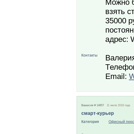
Можно б
взять с
35000 р
постоян
адрес: 
Контакты
Валери
Телефон
Email:
W
Вакансия # 14857
11 июля 2018 года
смарт-курьер
Категория
Офисный перс