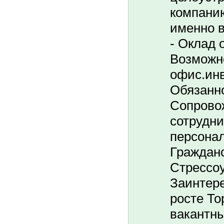
компани
именно в
- Оклад о
Возможн
офис.инв
Обязанно
Сопрово
сотрудни
персонал
Гражданс
Стрессоу
Заинтере
росте То
вакантны