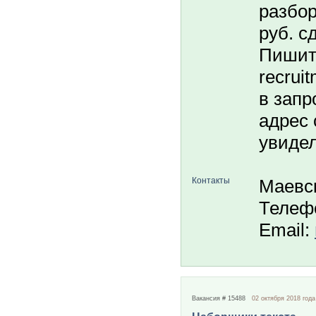
разбор
руб. с
Пишите
recrui
в запр
адрес 
увидел
Контакты
Маевс
Телеф
Email:
Вакансия # 15488
02 октября 2018 года