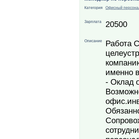
Категория
Офисный персона
Зарплата
20500
Описание
Работа С
целеуст
компани
именно в
- Оклад о
Возможн
офис.инв
Обязанно
Сопрово
сотрудни