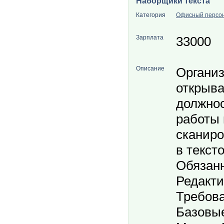
Наборщики текста
Категория
Офисный персо
Зарплата
33000
Описание
Организ
открыва
должнос
работы 
сканир
в текст
Обязанн
Редакти
Требова
Базовы