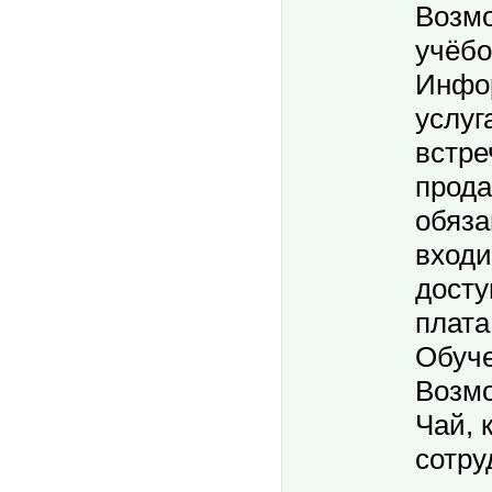
Возм
учёбо
Инфо
услуг
встре
прода
обяза
входи
досту
плата
Обуче
Возмо
Чай, 
сотру