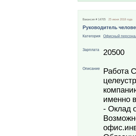
Вакансия # 14705
25 июня 2018 года
Руководитель челов
Категория
Офисный персона
Зарплата
20500
Описание
Работа С
целеуст
компани
именно в
- Оклад о
Возможн
офис.инв