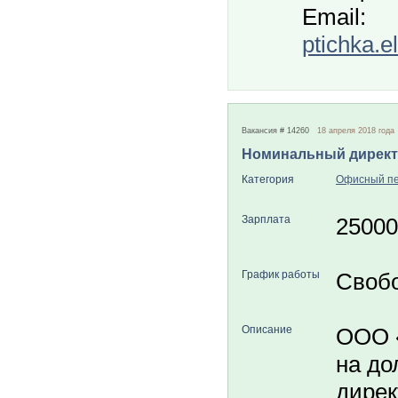
Email:
ptichka.
Вакансия # 14260
18 апреля 2018 года
Номинальный дирек
Категория
Офисный п
Зарплата
25000
График работы
Своб
Описание
ООО 
на до
дирек