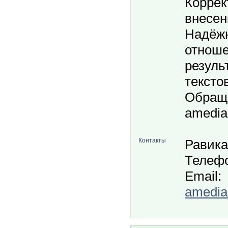
Коррек
внесен
Надёжн
отноше
резуль
тексто
Обраща
amedia
Контакты
Равика
Телефо
Email:
amedia