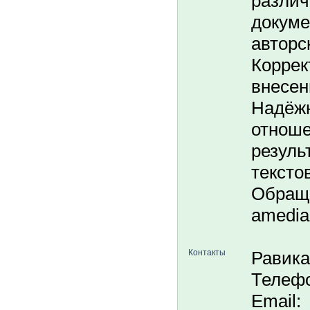
разли
докуме
авторс
Коррек
внесен
Надёжн
отноше
резуль
тексто
Обраща
amedia
Контакты
Равика
Телефо
Email: