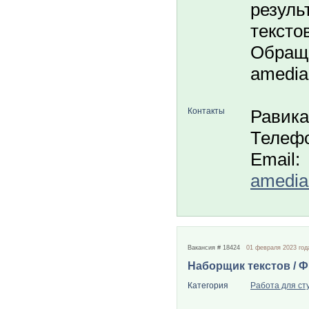
резуль
тексто
Обраща
amedia
Контакты
Равика
Телефо
Email:
amedia
Вакансия # 18424
01 февраля 2023 год
Наборщик текстов / 
Категория
Работа для ст