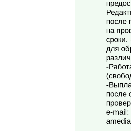
предос
Редакт
после 
на про
сроки.
для об
различ
-Работ
(свобо
-Выпла
после 
провер
e-mail: 
amedia