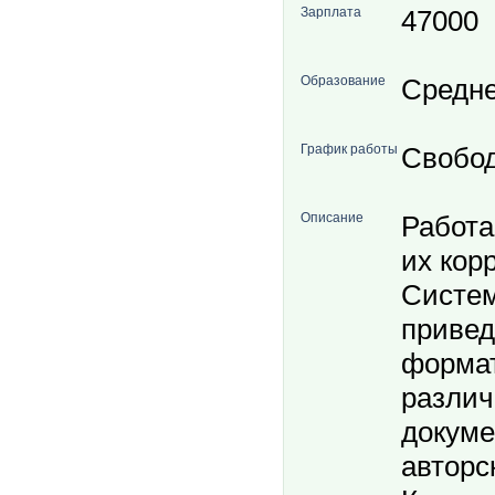
Зарплата
47000
Образование
Средн
График работы
Свобо
Описание
Работа
их кор
Систем
привед
формат
разли
докуме
авторс