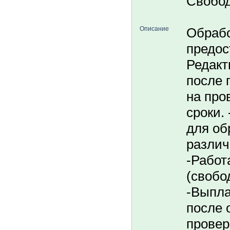
Свобо
Описание
Обрабо
предос
Редакт
после 
на про
сроки.
для об
различ
-Работ
(свобо
-Выпла
после 
провер