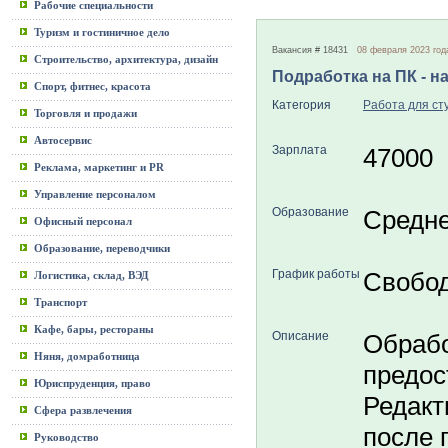
Рабочие специальности
Туризм и гостиничное дело
Вакансия # 18431
08 февраля 2023 год
Строительство, архитектура, дизайн
Подработка на ПК - н
Спорт, фитнес, красота
Категория
Работа для ст
Торговля и продажи
Автосервис
Зарплата
47000
Реклама, маркетинг и PR
Управление персоналом
Образование
Средн
Офисный персонал
Образование, переводчики
График работы
Свобо
Логистика, склад, ВЭД
Транспорт
Кафе, бары, рестораны
Описание
Обрабо
Няня, домработница
предос
Юриспруденция, право
Редакт
Сфера развлечения
после 
Руководство