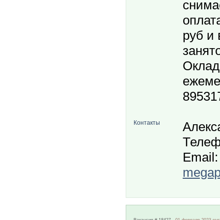
снима
оплата
руб и
занято
Оклад 
ежеме
89531
Контакты
Алекс
Телеф
Email:
megapo