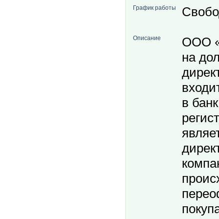
График работы
Свобо
Описание
ООО «
на до
дирек
входит
в банк
регис
являе
дирек
компа
проис
перео
покуп