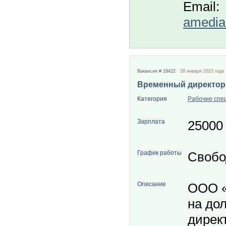
Email:
amedia
Вакансия # 18422
28 января 2023 года
Временный директор
Категория
Рабочие спе
Зарплата
25000
График работы
Свобо
Описание
ООО «
на до
дирек