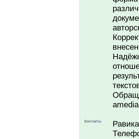
разли
докуме
авторс
Коррек
внесен
Надёжн
отноше
резуль
тексто
Обраща
amedia
Контакты
Равика
Телефо