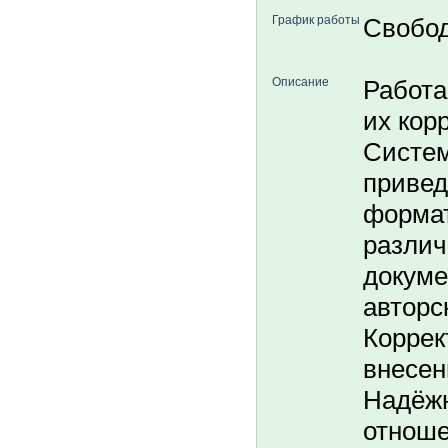
График работы
Свобо
Описание
Работа
их кор
Систем
привед
формат
разли
докуме
авторс
Коррек
внесен
Надёжн
отноше