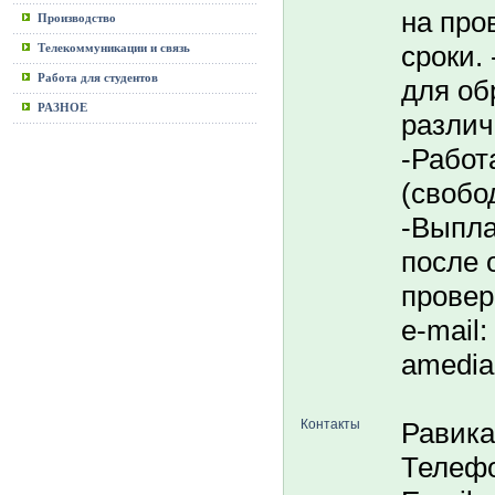
на про
Производство
сроки.
Телекоммуникации и связь
Работа для студентов
для об
РАЗНОЕ
различ
-Работ
(свобо
-Выпла
после 
провер
e-mail: 
amedia
Контакты
Равика
Телефо