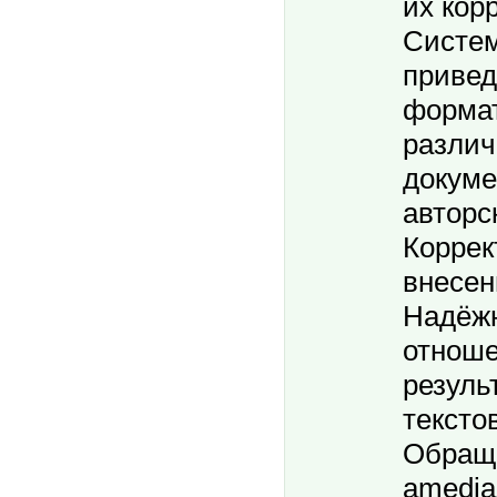
их кор
Систем
привед
формат
разли
докуме
авторс
Коррек
внесен
Надёжн
отноше
резуль
тексто
Обраща
amedia