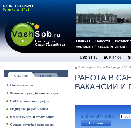
САНКТ-ПЕТЕРБУРГ
07 августа | 17:21
Главная
Новости
Каталог 
Объявления
Справка организаций
USD
81,41
EUR
94,06
G
Сайт города Санкт-Петербурга
/
Раб
РАБОТА В СА
Вакансии
Резюме
ВАКАНСИИ И
IT-специалисты
Финансы и учет, банковское дело
СМИ, дизайн, полиграфия
Медицина, фармацевтика
БЫСТРЫЙ ПОИСК
Недвижимость и страхование
Охрана, служба безопасности