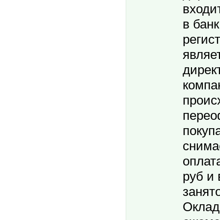
входит
в банк
регис
являе
дирек
компа
проис
перео
покуп
снима
оплата
руб и
занято
Оклад 