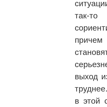
ситуаци
так-
сориент
приче
стан
серьез
выход и
труднее
в этой 