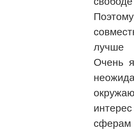
свобо
Поэтому
совмес
лучше 
Очень я
неожид
окружаю
интерес
сфера