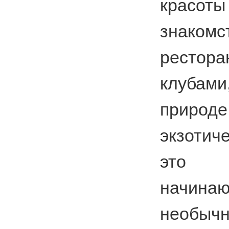
крас
знаком
рестора
клубам
природ
экзотич
это 
начин
необычн