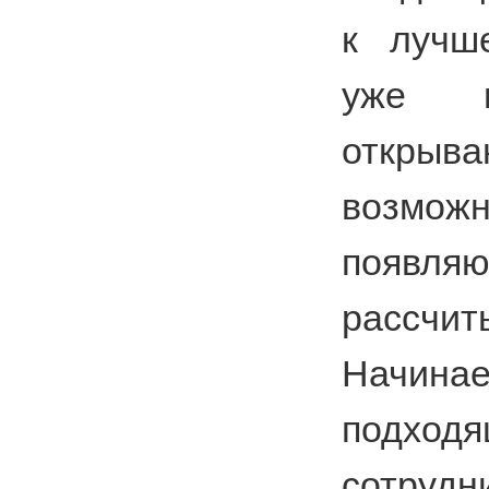
к лучш
уже 
откры
возможн
появля
рассчит
Начина
подх
сотрудн