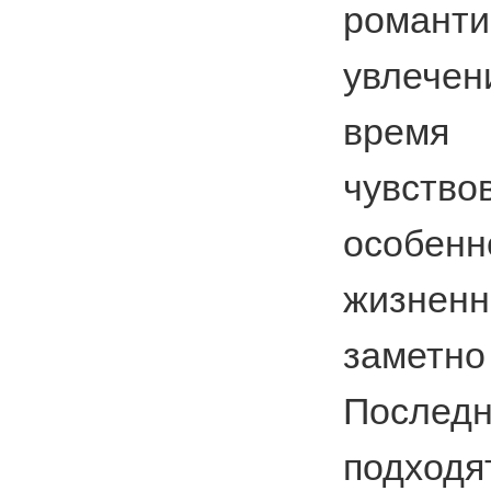
романти
увлече
время
чувст
особенн
жизнен
заметн
Послед
подходя