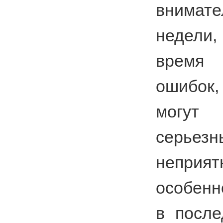
внимате
недели
время
ошибок
могут
серьезн
неприя
особенн
в посл