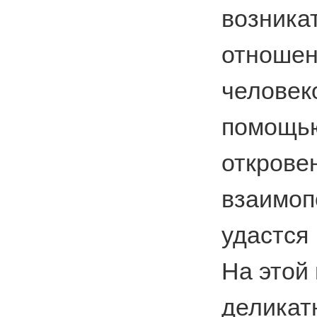
возника
отноше
челов
помощь
открове
взаимоп
удастся
На этой
деликат