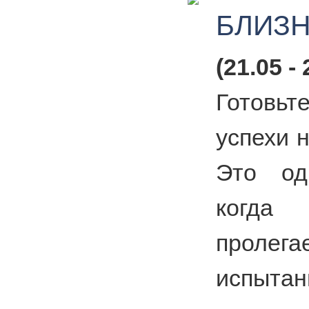
БЛИЗ
(21.05 - 
Готовьт
успехи н
Это од
когда
проле
испыта