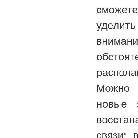
сможете
удел
внимани
обстоя
распол
Можно
новые 
восстан
связи; 