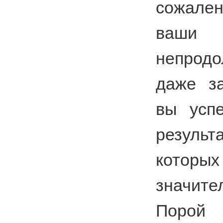
сожал
ваши
непрод
даже за
вы успе
резул
которых
значит
Порой