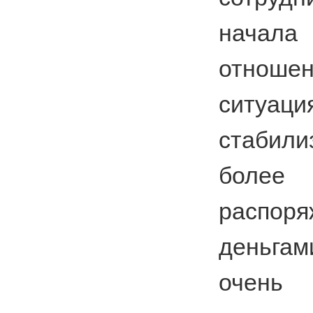
начала
отношен
ситу
стабил
боле
распоря
деньгам
очень