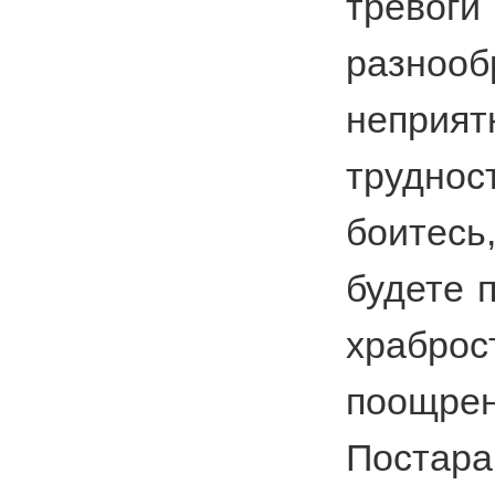
тре
разнооб
неприя
трудн
боитесь
будете 
храбро
поощрен
Постара