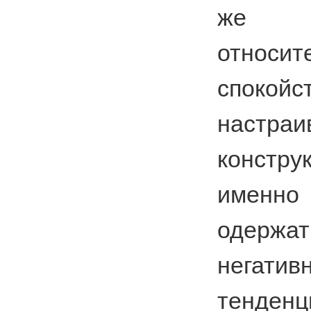
же с
относит
спок
настр
констр
именно 
одерж
негатив
тенденц