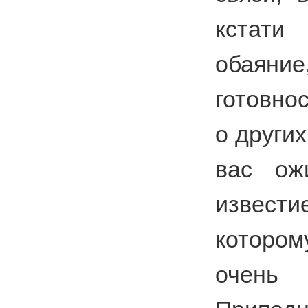
кстат
обаяние
готовно
о других
вас ож
извести
которо
оче