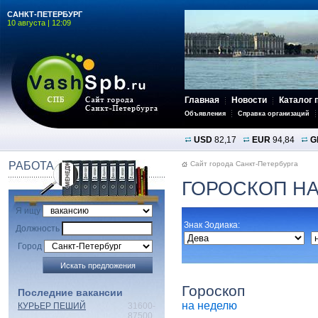
САНКТ-ПЕТЕРБУРГ
10 августа | 12:09
Главная
Новости
Каталог 
Объявления
Справка организаций
USD
82,17
EUR
94,84
G
РАБОТА
Сайт города Санкт-Петербурга
ГОРОСКОП Н
Я ищу
Знак Зодиака:
Должность
Город
Гороскоп
Последние вакансии
на неделю
КУРЬЕР ПЕШИЙ
31600-
87500