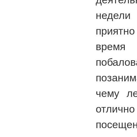
недели 
приятно
время
побал
позани
чему л
отличн
посещ