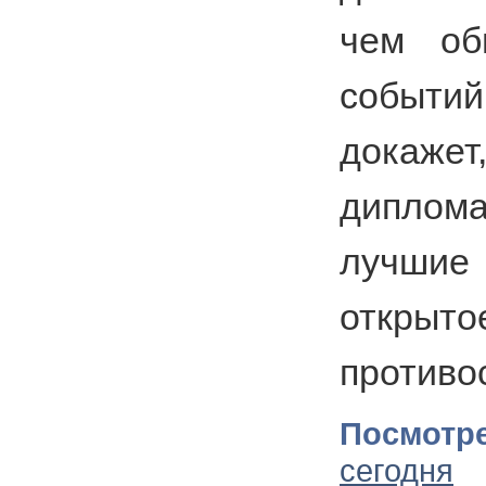
чем об
событи
докаже
диплом
лучшие 
открыто
противо
Посмотре
сегодня