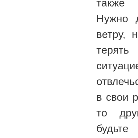
также 
Нужно 
ветру, 
терять
ситуац
отвлечь
в свои р
то дру
будьт