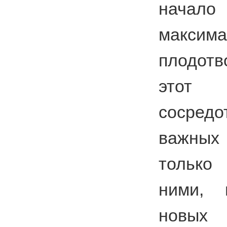
нача
максима
плодот
этот
сосред
важных
только
ними, 
новых 