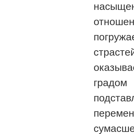
насыще
отнош
погружа
стра
оказы
градом
подстав
переме
сумасш