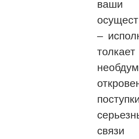
ваши 
осущест
– испол
толк
необду
откро
поступ
серьез
связи