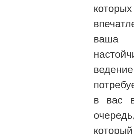
которых
впечатл
ваша
настойч
ведени
потребу
в вас в
очеред
который