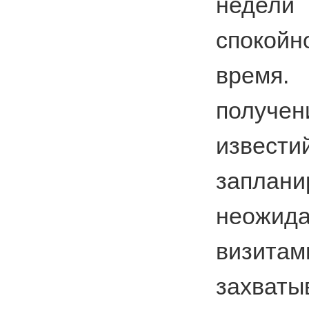
неде
спокойн
время.
получе
извест
заплан
неожид
визитам
захват