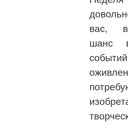
доволь
вас, в
шанс 
событ
оживлен
потребу
изобрет
творче