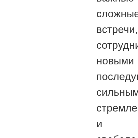
сложные
встре
сотру
новыми
после
силь
стремле
и нез