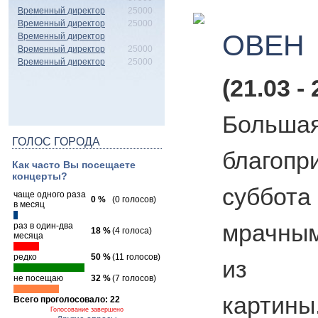
Временный директор
25000
Временный директор
25000
ОВЕН
Временный директор
Временный директор
25000
Временный директор
25000
(21.03 - 
Больша
ГОЛОС ГОРОДА
благоп
Как часто Вы посещаете
концерты?
суббо
чаще одного раза
0 %
(0 голосов)
в месяц
мрачны
раз в один-два
18 %
(4 голоса)
месяца
редко
50 %
(11 голосов)
из жи
не посещаю
32 %
(7 голосов)
картин
Всего проголосовало: 22
Голосование завершено