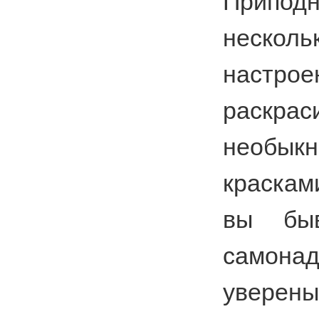
Припо
несколь
настрое
раскрас
необык
краскам
вы быв
самонад
уверены