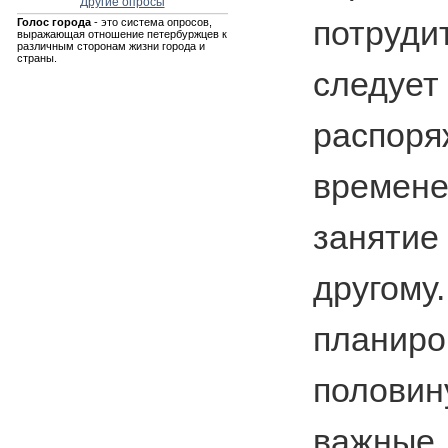
Другие опросы
потруд
Голос города
- это система опросов,
выражающая отношение петербуржцев к
различным сторонам жизни города и
страны.
следуе
распор
времене
занят
друг
планиро
полов
важны