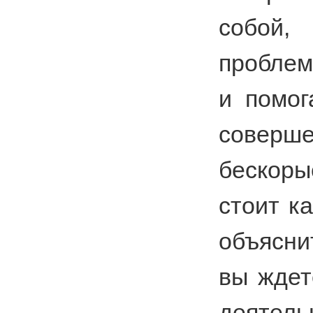
собой
проблем
и помог
соверш
бескор
стоит к
объясни
вы ждет
деятел