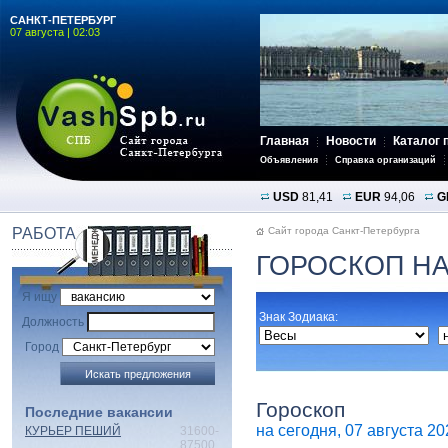
САНКТ-ПЕТЕРБУРГ
07 августа | 02:03
Главная
Новости
Каталог 
Объявления
Справка организаций
USD
81,41
EUR
94,06
G
РАБОТА
Сайт города Санкт-Петербурга
ГОРОСКОП НА
Я ищу
Знак Зодиака:
Должность
Город
Гороскоп
Последние вакансии
на сегодня, 07 августа 202
КУРЬЕР ПЕШИЙ
31600-
87500