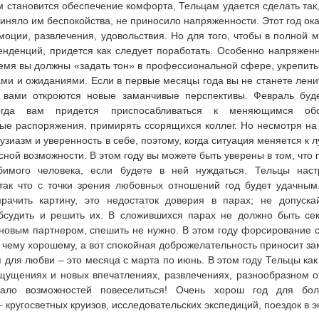
 становится обеспечение комфорта, Тельцам удается сделать так,
чиняло им беспокойства, не приносило напряженности. Этот год ок
моции, развлечения, удовольствия. Но для того, чтобы в полной 
енденций, придется как следует поработать. Особенно напряжен
время вы должны «задать тон» в профессиональной сфере, укрепить
ами и ожиданиями. Если в первые месяцы года вы не станете лени
 вами откроются новые заманчивые перспективы. Февраль буд
огда вам придется приспосабливаться к меняющимся обст
ые распоряжения, примирять ссорящихся коллег. Но несмотря на 
узиазм и уверенность в себе, поэтому, когда ситуация меняется к 
сной возможности. В этом году вы можете быть уверены в том, что 
имого человека, если будете в ней нуждаться. Тельцы нас
так что с точки зрения любовных отношений год будет удачным
мрачить картину, это недостаток доверия в парах; не допуска
бсудить и решить их. В сложившихся парах не должно быть сек
новым партнером, спешить не нужно. В этом году форсирование 
к чему хорошему, а вот спокойная доброжелательность приносит з
 для любви – это месяца с марта по июнь. В этом году Тельцы как
ущениях и новых впечатлениях, развлечениях, разнообразном о
мало возможностей повеселиться! Очень хорош год для бо
 кругосветных круизов, исследовательских экспедиций, поездок в э