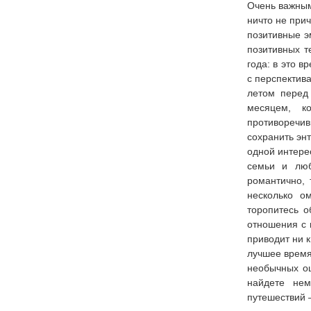
Очень важным
ничто не при
позитивные э
позитивных т
года: в это 
с перспектив
летом перед
месяцем, к
противоречив
сохранить энт
одной интере
семьи и люб
романтично, 
несколько о
торопитесь о
отношения с 
приводит ни 
лучшее время
необычных ощ
найдете не
путешествий –