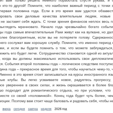
оит вам только решить немного поработать спустя рукава, и
я кто-то другой! Помните, что наиболее важный период с точки
 первая половина года. Если в это время вам удастся обзавес
ировать свои деловые качества влиятельным людям, новые
не заставят себя ждать. С точки зрения финансов неплох весь г
выглядеть мрачновато. Начало года чрезвычайно богато событи
ы года самые впечатлительные Раки живут как на вулкане, но да
олее благоприятным, если вы не потеряете голову. Сдержаннос
него сослужат вам хорошую службу. Помните, что именно период 
ми, и если вы будете помнить о том, что можете заблуждаться
ежить его будет легче. Сотрудничество становится одной из актуа
, когда вы должны максимально использовать свои дипломатиче
ся. События второй половины года – логическое следствие поступк
дина года – прекрасное время для того, чтобы научиться чему-то, 
 Именно в это время стоит записываться на курсы иностранного яз
ные клубы. Вы легко усваиваете новое, радуетесь прогрессу
все увереннее в своих силах, и жизнь окрашивается в более бл
шо подходит для романтического отдыха, но при условии, что
месте со своей «половинкой». Конец года будет чуть более, че
оции. Поэтому вам стоит чаще баловать и радовать себя, чтобы не
:
вчера
сегодня
завтра
неделя
2026 год