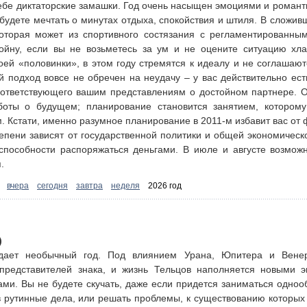
себе диктаторские замашки. Год очень насыщен эмоциями и роман
 будете мечтать о минутах отдыха, спокойствия и штиля. В сложив
которая может из спортивного состязания с регламентированны
ойну, если вы не возьметесь за ум и не оцените ситуацию хла
ей «половинки», в этом году стремятся к идеалу и не соглашают
ой подход вовсе не обречен на неудачу – у вас действительно ест
ответствующего вашим представлениям о достойном партнере. О
боты о будущем; планирование становится занятием, котором
. Кстати, именно разумное планирование в 2011-м избавит вас от
епени зависят от государственной политики и общей экономическо
способности распоряжаться деньгами. В июле и августе возмож
.
:
вчера
сегодня
завтра
неделя
2026 год
)
дает необычный год. Под влиянием Урана, Юпитера и Венер
 представителей знака, и жизнь Тельцов наполняется новыми э
ами. Вы не будете скучать, даже если придется заниматься одноо
в рутинные дела, или решать проблемы, к существованию которых 