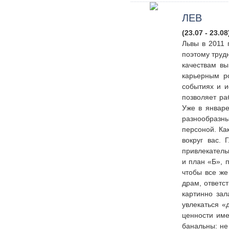
ЛЕВ
(23.07 - 23.08
Львы в 2011 
поэтому труд
качествам вы
карьерным р
событиях и и
позволяет ра
Уже в январе
разнообразн
персоной. Ка
вокруг вас. 
привлекатель
и план «Б», 
чтобы все же
драм, ответс
картинно зал
увлекаться «
ценности име
банальны: не