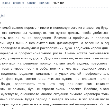
:
вчера
сегодня
завтра
неделя
2026 год
ЦЫ
)
ителей самого переменчивого и непоседливого из знаков год буде
его начале вы чувствуете, что нужно делать, чтобы добиться 
тесь верной линии поведения. Возможны проблемы в профес
ечь идет лишь о незначительном дискомфорте, а вовсе не о се
ы проведете в наилучшем расположении духа. Год очень хорош для
карьеры и профессионального роста. Очень кстати оказывается
ию, уходить из-под удара. Другими словами, если что-то не полу
ключиться на решение принципиально иной задачи, преуспеть
 терять уверенности в себе, помнить, что все трудности этого
 наделены редкими талантами и удивительной профессиональ
ый фон года, можно ограничиться одним, не слишком прия
 Да-да, вероятность того, что год принесет вам какие-т
ельные романы, бурные страсти очень невелика. Вообще, в это
 чувствуете, оцениваете многие ситуации личного характера толь
льно сложным будет период с января по май: в это время част
м приходится действовать под давлением неблагоприятных обстоя