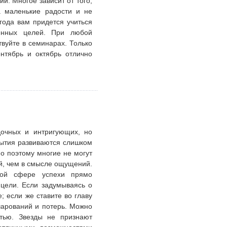
й. Многое зависит от того,
а маленькие радости и не
 года вам придется учиться
енных целей. При любой
вуйте в семинарах. Только
нтябрь и октябрь отлично
дочных и интригующих, но
бытия развиваются слишком
но поэтому многие не могут
ий, чем в смысле ощущений.
ной сфере успехи прямо
цели. Если задумываясь о
; если же ставите во главу
чарований и потерь. Можно
стью. Звезды не признают