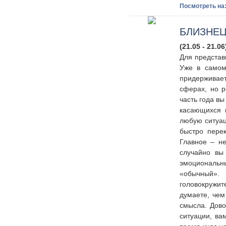
Посмотреть на
БЛИЗНЕ
(21.05 - 21.06
Для представ
Уже в самом 
придерживае
сферах, но р
часть года в
касающихся 
любую ситуац
быстро пере
Главное – не
случайно вы
эмоциональн
«обычный».
головокружит
думаете, чем
смысла. Дово
ситуации, ва