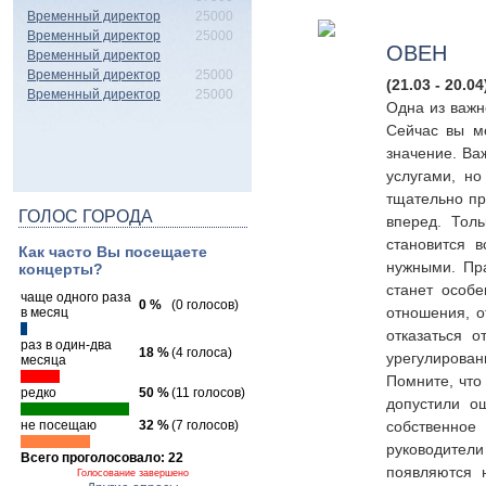
Временный директор
25000
Временный директор
25000
ОВЕН
Временный директор
Временный директор
25000
(21.03 - 20.04
Временный директор
25000
Одна из важн
Сейчас вы м
значение. Ва
услугами, н
тщательно пр
ГОЛОС ГОРОДА
вперед. Тол
становится в
Как часто Вы посещаете
нужными. Пра
концерты?
станет особ
чаще одного раза
0 %
(0 голосов)
отношения, о
в месяц
отказаться 
раз в один-два
18 %
(4 голоса)
урегулирова
месяца
Помните, что 
редко
50 %
(11 голосов)
допустили о
не посещаю
32 %
(7 голосов)
собственное
руководители
Всего проголосовало: 22
появляются 
Голосование завершено