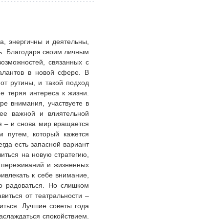
а, энергичны и деятельны,
ть. Благодаря своим личным
возможностей, связанных с
алантов в новой сфере. В
от рутины, и такой подход
е теряя интереса к жизни.
ре внимания, участвуете в
лее важной и влиятельной
ея – и снова мир вращается
м путем, который кажется
гда есть запасной вариант
иться на новую стратегию,
х переживаний и жизненных
ривлекать к себе внимание,
но радоваться. Но слишком
виться от театральности –
иться. Лучшие советы года
наслаждаться спокойствием.