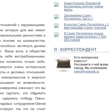
Храм Успения Пресвятой
Богородицы получит новую
жизнь
Зарождение Санкт-
Петербурга. Часть 1
 отношений с окружающими.
В центре Санкт-Петербурга с 1
мая парковка станет платной
ие которых для вас имеет
В Санкт-Петербурге угнали
атериальными ценностями и
машину инкассаторов с 7 000
000 рублей
 похожи на шахматистов,
пособных заглянуть далеко
Я - КОРРЕСПОНДЕНТ
но. Ваша роль в обществе
ть себя востребованными,
Есть интересная
новость?
но посвятить только себе,
Расскажите о ней всему
вяжутся очень интересные
городу. Мы опубликуем.
news@vashspb.ru
боты и деловых отношений,
и компромиссов и мирного
расширит их возможности.
наверняка означает, что вы
но сделать, это обдумать
к одержать победу. Овны-
рядовых сотрудников-Овнов
тирует, так что не стоит