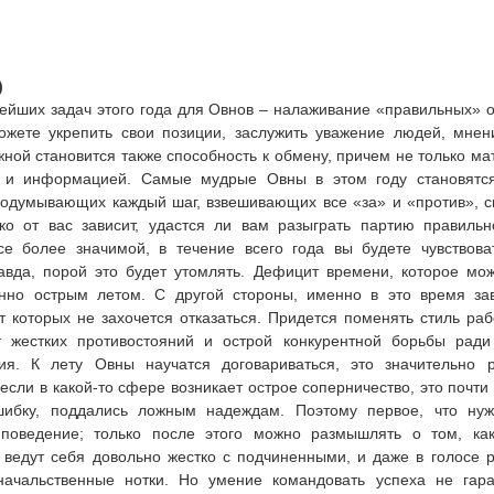
)
ейших задач этого года для Овнов – налаживание «правильных»
ожете укрепить свои позиции, заслужить уважение людей, мнен
жной становится также способность к обмену, причем не только м
о и информацией. Самые мудрые Овны в этом году становятся
одумывающих каждый шаг, взвешивающих все «за» и «против», с
ько от вас зависит, удастся ли вам разыграть партию правиль
се более значимой, в течение всего года вы будете чувствова
вда, порой это будет утомлять. Дефицит времени, которое мож
енно острым летом. С другой стороны, именно в это время за
т которых не захочется отказаться. Придется поменять стиль ра
от жестких противостояний и острой конкурентной борьбы рад
ния. К лету Овны научатся договариваться, это значительно 
если в какой-то сфере возникает острое соперничество, это почти 
шибку, поддались ложным надеждам. Поэтому первое, что нуж
 поведение; только после этого можно размышлять о том, ка
 ведут себя довольно жестко с подчиненными, и даже в голосе 
начальственные нотки. Но умение командовать успеха не гаран