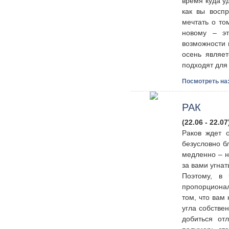
время куда у
как вы восп
мечтать о то
новому – эт
возможности 
осень являе
подходят для 
Посмотреть на
РАК
(22.06 - 22.07
Раков ждет 
безусловно б
медленно – н
за вами угна
Поэтому, в
пропорциона
том, что вам
угла собстве
добиться от