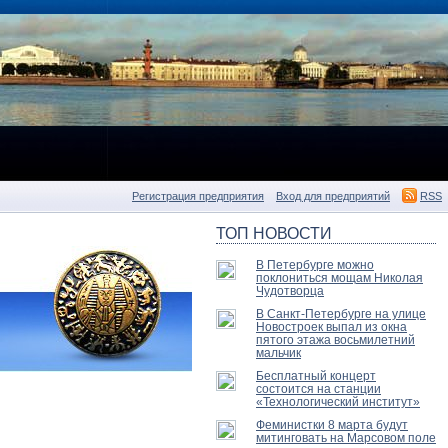
Регистрация предприятия
Вход для предприятий
RSS
ТОП НОВОСТИ
В Петербурге можно
поклониться мощам Николая
Чудотворца
В Санкт-Петербурге на улице
Новостроек выпал из окна
пятого этажа восьмилетний
мальчик
Бесплатный концерт
состоится на станции
«Технологический институт»
Феминистки 8 марта будут
митинговать на Марсовом поле