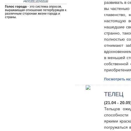
Другие опросы
развивать в 
Голос города
- это система опросов,
вы частенько
выражающая отношение петербуржцев к
различным сторонам жизни города и
главенство, 
страны.
настоящую в
нашедшие сво
странно, так
полностью со
отнимают за
вдохновением
в меньшей ст
собственной 
приобретения
Посмотреть на
ТЕЛЕЦ
(21.04 - 20.05
Тельцов ожи
способности
яркими краск
погружаться 