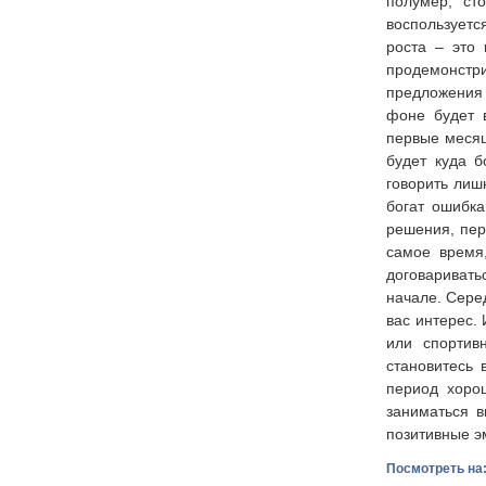
полумер; ст
воспользуетс
роста – это
продемонстр
предложения 
фоне будет 
первые месяц
будет куда б
говорить лиш
богат ошибка
решения, пер
самое время
договаривать
начале. Сере
вас интерес.
или спортив
становитесь 
период хоро
заниматься в
позитивные эм
Посмотреть на