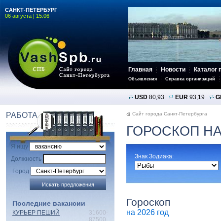
САНКТ-ПЕТЕРБУРГ
06 августа | 15:06
Главная
Новости
Каталог 
Объявления
Справка организаций
USD
80,93
EUR
93,19
G
РАБОТА
Сайт города Санкт-Петербурга
ГОРОСКОП НА
Я ищу
Знак Зодиака:
Должность
Город
Гороскоп
Последние вакансии
на 2026 год
КУРЬЕР ПЕШИЙ
31600-
87500