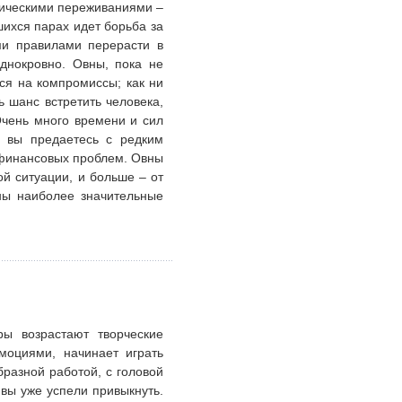
тическими переживаниями –
шихся парах идет борьба за
ми правилами перерасти в
днокровно. Овны, пока не
ся на компромиссы; как ни
ь шанс встретить человека,
чень много времени и сил
у вы предаетесь с редким
 финансовых проблем. Овны
й ситуации, и больше – от
ны наиболее значительные
ы возрастают творческие
моциями, начинает играть
бразной работой, с головой
вы уже успели привыкнуть.