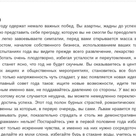
)
году одержат немало важных побед. Вы азартны, жадны до успех
но представить себе преграду, которую вы не смогли бы преодоле
 легко завоевываете симпатии, перед вами открывается масса 
остом, началом собственного бизнеса, использованием ваших т
спытаниях года вы видите прежде всего развлечение, лекарство 
ботать очень плодотворно, избегая усталости и переутомления, н
 станет ясно, что год не будет скучным. Вы оказываетесь в цент
ых акциях и общественных мероприятиях, становитесь все бо
к только напряженность чуть спадает, у вас появляется новая ид
Главный совет года таков: ищите новые возможности, идите те
ным именно вам, не поддавайтесь давлению со стороны. У вас все
поэтому если случается неудача, вы можете немедленно переключ
 достичь успеха. Этот год полон бурных страстей, романтически
твенны за которые, в первую очередь, вы сами. Львам нравится п
амывать руки, показательно страдать и столь же демонстратив
драмами» нельзя! Постарайтесь уже в первой половине года изба
ют только искренние чувства, и именно на них нужно сосредоточ
 делайте из мухи слона, избегайте бурь в стакане воды, учитесь 