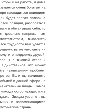
 чтобы и на работе, и дома
азывается очень богатым на
мере насладиться влиянием
ной будет первая половина
 свои позиции, разобраться
ться и обманывать себя, то
ет довольно напряженным
оятельствам, выполнять
все трудности вам удается
лучшему, вы не упускаете ни
получите поддержку друзей,
троены в высшей степени
. Единственное, что может
йте «зависания» проблем,
ретов. Если вы начинаете
событий в данной сфере не
амечательные плоды. Самое
 никогда остро нуждаются в
тдыхе. Звезды уверяют: вы
льших и запоминающихся
кзотические страны.