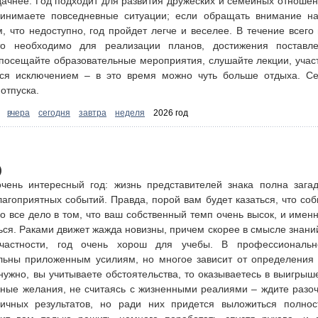
дачнее. Год подходит для развития дружеских и семейных отношени
ринимаете повседневные ситуации; если обращать внимание н
м, что недоступно, год пройдет легче и веселее. В течение всего
о необходимо для реализации планов, достижения поставл
посещайте образовательные мероприятия, слушайте лекции, участ
тся исключением – в это время можно чуть больше отдыха. Се
отпуска.
:
вчера
сегодня
завтра
неделя
2026 год
)
очень интересный год: жизнь представителей знака полна зага
лагоприятных событий. Правда, порой вам будет казаться, что со
о все дело в том, что ваш собственный темп очень высок, и имен
ться. Раками движет жажда новизны, причем скорее в смысле знан
 частности, год очень хорош для учебы. В профессиональ
льны приложенным усилиям, но многое зависит от определения 
 нужно, вы учитываете обстоятельства, то оказываетесь в выигрыше
нные желания, не считаясь с жизненными реалиями – ждите разо
личных результатов, но ради них придется выложиться полно