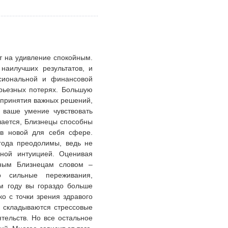
т на удивление спокойным.
наилучших результатов, и
сиональной и финансовой
рьезных потерях. Большую
 принятия важных решений,
 ваше умение чувствовать
чается, Близнецы способны
 в новой для себя сфере.
 года преодолимы, ведь не
ной интуицией. Оценивая
тным Близнецам словом –
о сильные переживания,
м году вы гораздо больше
ко с точки зрения здравого
о складываются стрессовые
тельств. Но все остальное