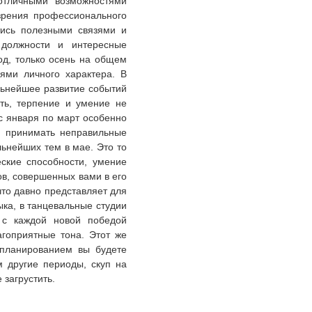
 отличными возможностями
 зрения профессионального
тись полезными связями и
 должности и интересные
од, только осень на общем
ями личного характера. В
льнейшее развитие событий
ть, терпение и умение не
с января по март особенно
, принимать неправильные
льнейших тем в мае. Это то
ские способности, умение
ов, совершенных вами в его
что давно представляет для
ыка, в танцевальные студии
, с каждой новой победой
агоприятные тона. Этот же
 планированием вы будете
м другие периоды, скуп на
 загрустить.