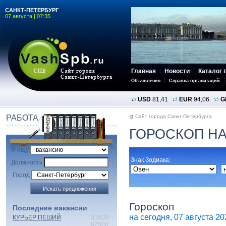
САНКТ-ПЕТЕРБУРГ
07 августа | 07:35
Главная
Новости
Каталог 
Объявления
Справка организаций
USD
81,41
EUR
94,06
G
РАБОТА
Сайт города Санкт-Петербурга
ГОРОСКОП НА
Я ищу
Знак Зодиака:
Должность
Город
Гороскоп
Последние вакансии
на сегодня, 07 августа 202
КУРЬЕР ПЕШИЙ
31600-
87500