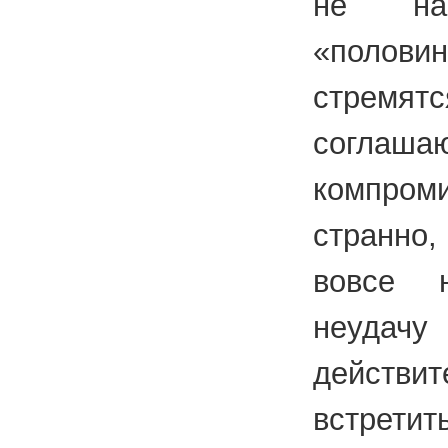
не на
«половин
стремят
согл
компро
странно
вовсе 
неуда
действи
встрет