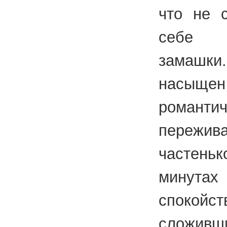
что не с
себе 
замашк
насыще
романти
пережи
частеньк
минут
спокойс
сложивш