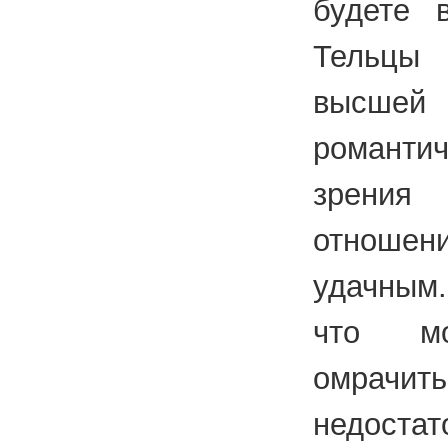
будете 
Тельцы
высш
романтичн
зрени
отноше
удачным
что мо
омрачит
недост