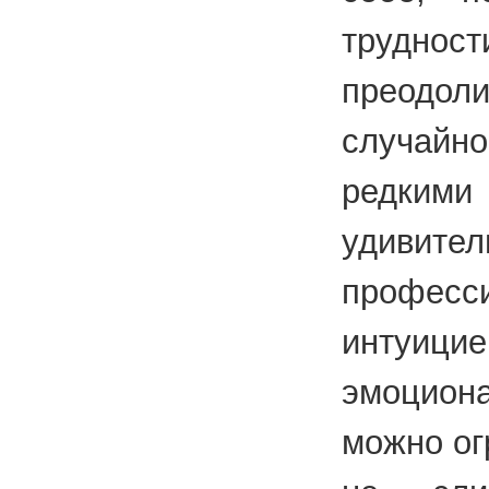
трудно
преодо
случай
редким
удивител
професс
интуиц
эмоцион
можно ог