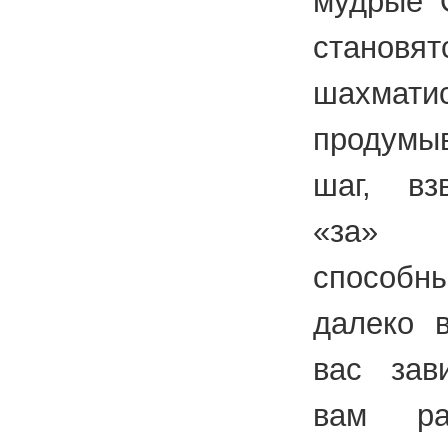
мудрые 
станов
шахмати
продум
шаг, вз
«за» 
способ
далеко в
вас зав
вам ра