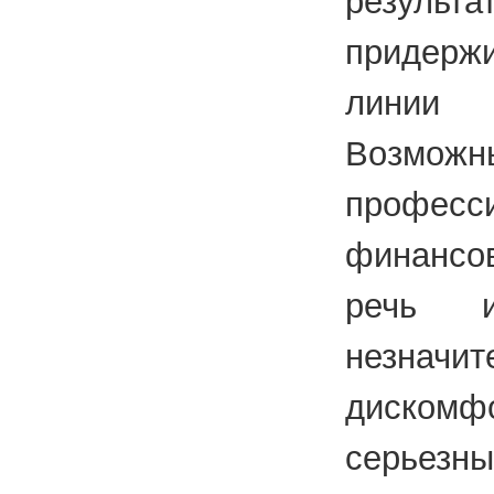
резу
придерж
линии
Возмож
профес
финансо
речь 
незначит
дискомфо
серьез