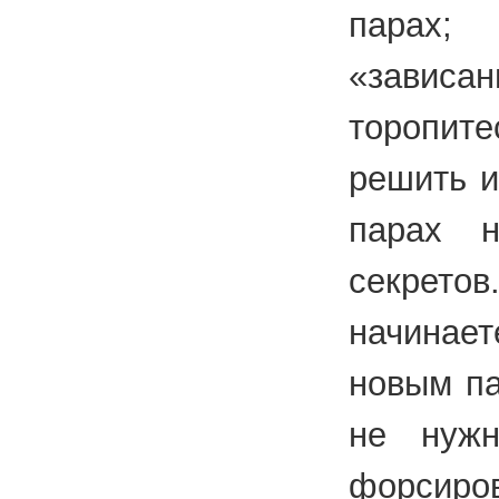
парах;
«завис
торопит
решить и
парах 
секре
начинае
новым па
не нужн
форсиро