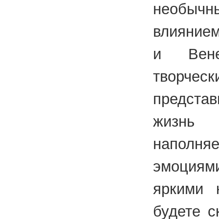
необыч
влияние
и Вене
творчес
предста
жизн
наполн
эмоциями
яркими 
будете с