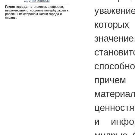
Другие опросы
Голос города
- это система опросов,
уважени
выражающая отношение петербуржцев к
различным сторонам жизни города и
страны.
которых
значе
стано
способн
приче
материа
ценностя
и инфо