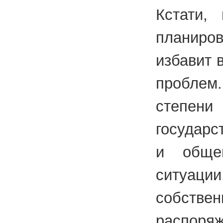
Кстати,
планиро
избавит 
проблем
степен
государс
и общей
ситуаци
собстве
распоряж