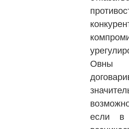
противо
конкурен
компром
урегули
Овны
догова
значите
возможно
если в 