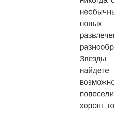
никогда 
необычн
новых 
развлече
разнооб
Звезды
найд
возможн
повесе
хорош г