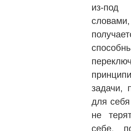
из-под 
словами
получа
спосо
переключ
принци
задачи, 
для себя
не теря
себе, п