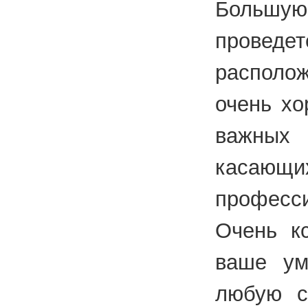
Большую
проведе
располо
очень хо
важны
касающ
професси
Очень кс
ваше ум
любую с