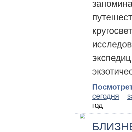
запомин
путе
кругосв
исследов
экспеди
экзотиче
Посмотрет
сегодня
з
год
БЛИЗН