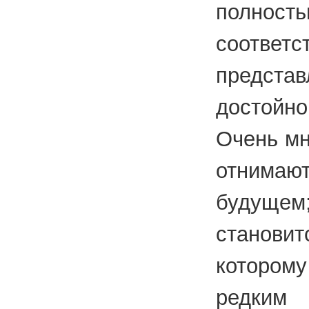
полност
соответ
предс
достой
Очень мн
отним
будущем
станов
которому
редким