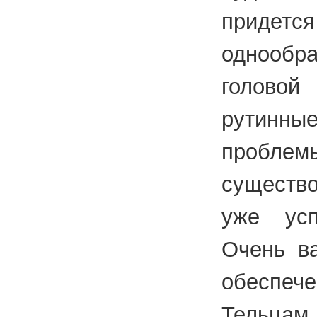
придет
однообр
головой
рутинные
про
существо
уже усп
Очень в
обеспеч
Тельцам