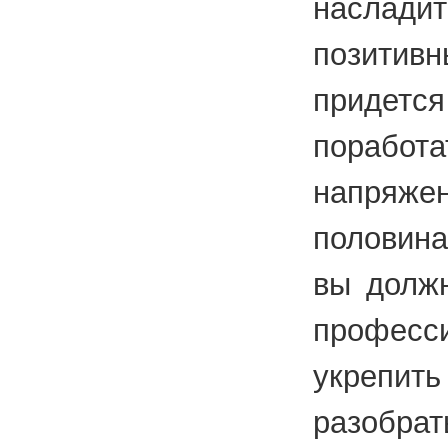
наслад
позитив
придет
порабо
напряжен
половина
вы должн
професс
укрепит
разо