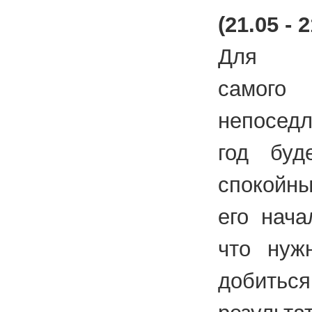
(21.05 - 2
Для пр
самого 
непосед
год буд
спокойн
его нача
что нуж
добить