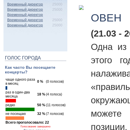
Временный директор
25000
Временный директор
25000
ОВЕН
Временный директор
Временный директор
25000
Временный директор
25000
(21.03 - 2
Одна из
этого г
ГОЛОС ГОРОДА
Как часто Вы посещаете
налажив
концерты?
чаще одного раза
0 %
(0 голосов)
в месяц
«правиль
раз в один-два
18 %
(4 голоса)
месяца
окружаю
редко
50 %
(11 голосов)
можете
не посещаю
32 %
(7 голосов)
Всего проголосовало: 22
позици
Голосование завершено