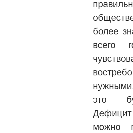
правиль
обществ
более зн
всего 
чувст
востребо
нужными
это бу
Дефицит 
можно п