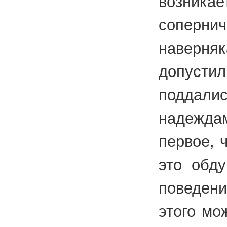
возни
сопернич
наверняк
допус
подда
надеж
первое, 
это обду
поведен
этого мо