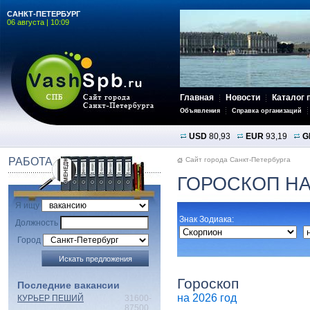
САНКТ-ПЕТЕРБУРГ
06 августа | 10:09
Главная
Новости
Каталог 
Объявления
Справка организаций
USD
80,93
EUR
93,19
G
РАБОТА
Сайт города Санкт-Петербурга
ГОРОСКОП НА
Я ищу
Знак Зодиака:
Должность
Город
Гороскоп
Последние вакансии
на 2026 год
КУРЬЕР ПЕШИЙ
31600-
87500