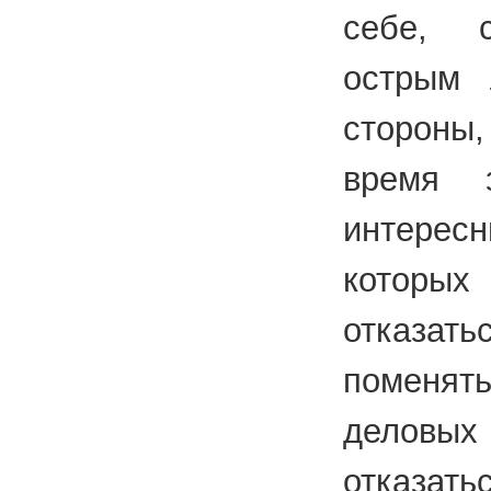
себе, с
острым 
стороны
время з
интересн
которы
отказа
поменят
деловы
отказат