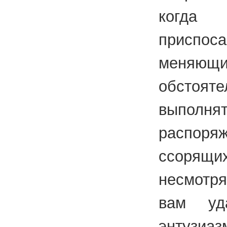
когда 
приспо
меняющи
обстояте
выполнят
распоря
ссорящи
несмотря
вам уда
энтузиаз