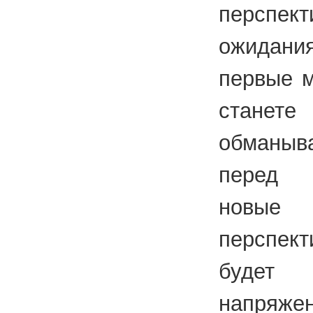
персп
ожидан
первые м
станет
обманыва
перед 
новые
перспе
буде
напряж