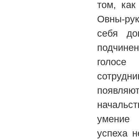
том, как
Овны-ру
себя до
подчине
голо
сотрудни
появляю
начальст
умение
успеха н