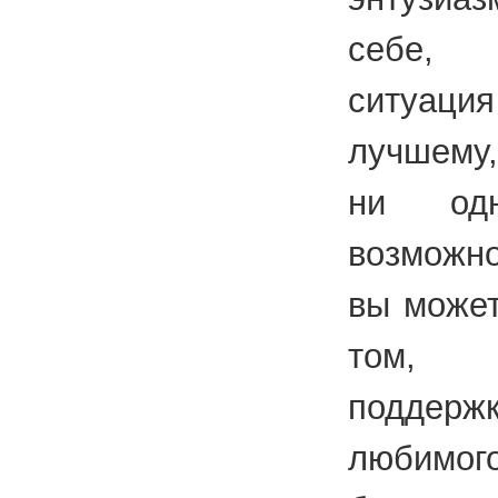
себе, 
ситуац
лучшему,
ни одн
возможно
вы может
том, 
поддержк
любимог