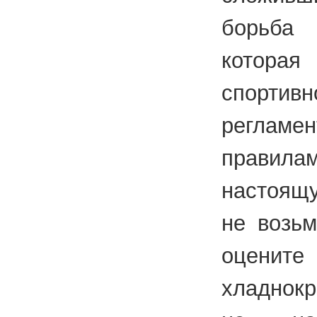
борьба 
котор
спортивн
регламе
правила
настоящу
не возьм
оцени
хладнокр