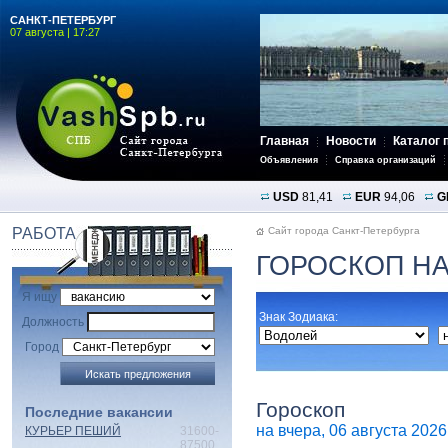
САНКТ-ПЕТЕРБУРГ
07 августа | 17:27
Главная
Новости
Каталог 
Объявления
Справка организаций
USD
81,41
EUR
94,06
G
РАБОТА
Сайт города Санкт-Петербурга
ГОРОСКОП НА
Я ищу
Знак Зодиака:
Должность
Город
Гороскоп
Последние вакансии
на вчера, 06 августа 2026 
КУРЬЕР ПЕШИЙ
31600-
87500