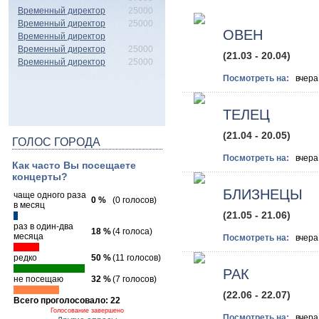
Временный директор
25000
Временный директор
25000
ОВЕН
Временный директор
Временный директор
25000
(21.03 - 20.04)
Временный директор
25000
Посмотреть на:
вче
ТЕЛЕЦ
(21.04 - 20.05)
ГОЛОС ГОРОДА
Посмотреть на:
вче
Как часто Вы посещаете
концерты?
БЛИЗНЕЦЫ
чаще одного раза
0 %
(0 голосов)
в месяц
(21.05 - 21.06)
раз в один-два
18 %
(4 голоса)
месяца
Посмотреть на:
вче
редко
50 %
(11 голосов)
РАК
не посещаю
32 %
(7 голосов)
(22.06 - 22.07)
Всего проголосовало: 22
Голосование завершено
Посмотреть на:
вче