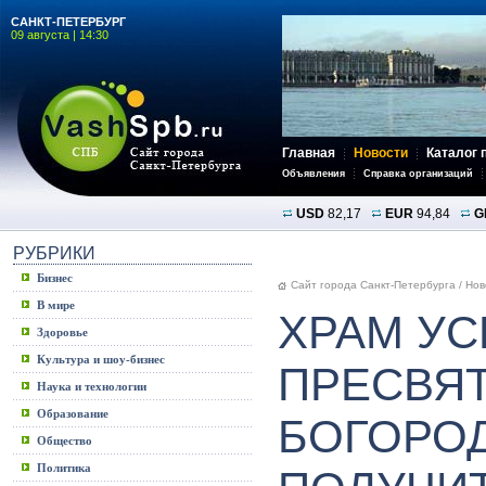
САНКТ-ПЕТЕРБУРГ
09 августа | 14:30
Главная
Новости
Каталог 
Объявления
Справка организаций
USD
82,17
EUR
94,84
G
РУБРИКИ
Бизнес
Сайт города Санкт-Петербурга
/
Нов
В мире
ХРАМ У
Здоровье
Культура и шоу-бизнес
ПРЕСВЯ
Наука и технологии
Образование
БОГОРО
Общество
Политика