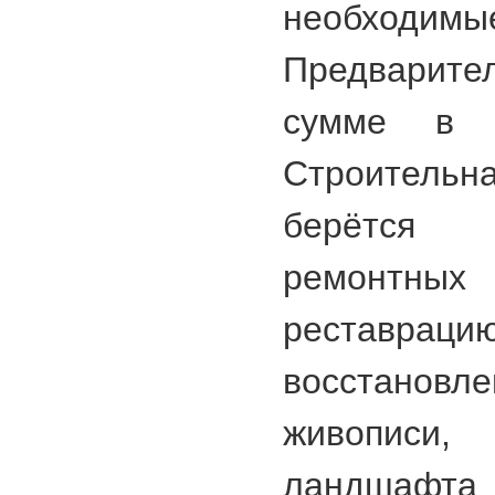
необход
Предварите
сумме в 
Строительн
берётся 
ремонтных 
реставра
восстанов
живописи
ландша