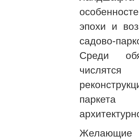
особеннос
эпохи и во
садово-пар
Среди обя
числятся
реконстру
паркета 
архитектурн
Желающие