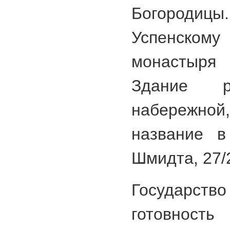
Богородицы
Успенск
монастыря
Здание р
набережн
название в
Шмидта, 27/
Государст
готовнос