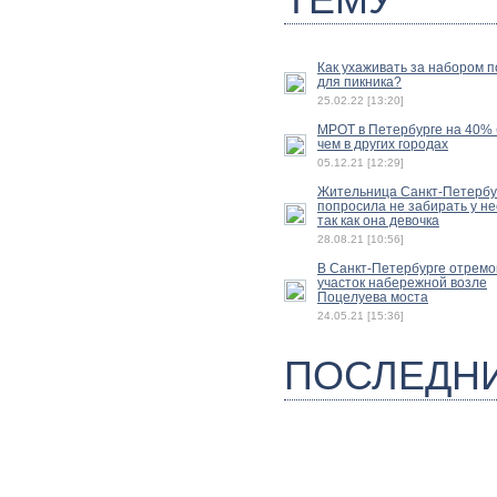
Как ухаживать за набором 
для пикника?
25.02.22 [13:20]
МРОТ в Петербурге на 40%
чем в других городах
05.12.21 [12:29]
Жительница Санкт-Петербу
попросила не забирать у не
так как она девочка
28.08.21 [10:56]
В Санкт-Петербурге отрем
участок набережной возле
Поцелуева моста
24.05.21 [15:36]
ПОСЛЕДН