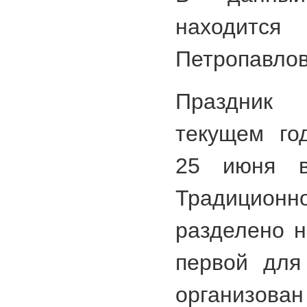
находит
Петропавлов
Праздник
текущем го
25 июня в
Традиционн
разделено н
первой для
организо