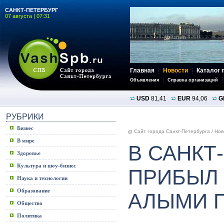
САНКТ-ПЕТЕРБУРГ
07 августа | 07:31
Главная
Новости
Каталог 
Объявления
Справка организаций
USD
81,41
EUR
94,06
G
РУБРИКИ
Бизнес
Сайт города Санкт-Петербурга
/
Нов
В мире
В САНКТ
Здоровье
Культура и шоу-бизнес
ПРИБЫЛ 
Наука и технологии
Образование
АЛЫМИ 
Общество
Политика