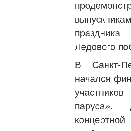
продемонст
выпускни
праздник
Ледового по
В Санкт-П
начался фин
участников
паруса».
концертной