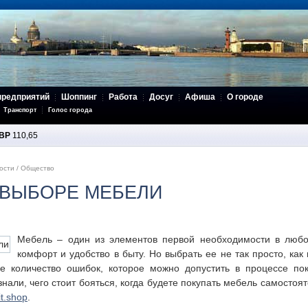
предприятий
Шоппинг
Работа
Досуг
Афиша
О городе
Транспорт
Голос города
BP
110,65
ости
/
Общество
 ВЫБОРЕ МЕБЕЛИ
Мебель – один из элементов первой необходимости в любо
комфорт и удобство в быту. Но выбрать ее не так просто, как
ое количество ошибок, которое можно допустить в процессе по
знали, чего стоит бояться, когда будете покупать мебель самосто
t.shop
.