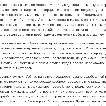
твие точных размеров мебели. Многие люди собираясь покупать кр
сть без точных цифр и пропорций. В итоге после покупки, упла
квально на пару миллиметров не соответствует необходимым про
ратно, или обменивать. А это выливается в массу хлопот и дополн
ль тяжело оценивать визуально, потому как она может выг
 исходя из своего цвета, дизайна и дизайна окружающего по
анство для установки необходимого элемента мебели прежде чем 
анные покупки. Очень часто происходит так, что человек видит
ся мысль «не хочу ничего думать, покупаю и все». И чаще все
ому как процесс выбора мебели является комплексной процеду
 и параметров, от потребностей пользователя, до уже имеющихс
 Случайной мебелью в таком случае будет просто невозможно п
м этого бы хотелось.
своими руками. Сейчас на рынке продается немало разобранной 
и это нормально, так ее гораздо удобнее перевозить и устанавлив
тановки кажется максимально простой, но в реальности это ча
ирать с максимальной точностью и при учете различных тонкосте
рций, не говоря уже о риске повредить их из-за отсутствия опы
вия практики это займет в разы больше времени. Лучше доверить э