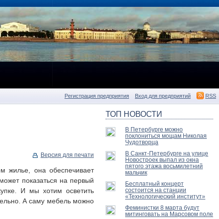
Регистрация предприятия
Вход для предприятий
RSS
ТОП НОВОСТИ
В Петербурге можно
поклониться мощам Николая
Чудотворца
В Санкт-Петербурге на улице
Версия для печати
Новостроек выпал из окна
пятого этажа восьмилетний
м жилье, она обеспечивает
мальчик
 может показаться на первый
Бесплатный концерт
купке. И мы хотим осветить
состоится на станции
«Технологический институт»
ятельно. А саму мебель можно
Феминистки 8 марта будут
митинговать на Марсовом поле