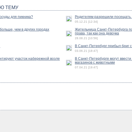
Ю ТЕМУ
осуды для пикника?
Родителям разрешили посещать 
05.12.21 [12:34]
ольше, чем в других городах
Жительница Санкт-Петербурга по
права, так как она девочка
28.08.21 [10:56]
и
В Санкт-Петербург прибыл бриг 
03.06.21 [18:47]
нтируют участок набережной возле
В Санкт-Петербурге могут ввест
магазинов с животными
07.04.21 [19:47]