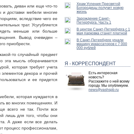
Храм Успения Пресвятой
овать, диван или еще что-то
Богородицы получит новую
жизнь
ты и доставки мебели многие
порциям, вследствие чего ее
Зарождение Санкт-
Петербурга. Часть 1
ительных трат. Усугубляется
В центре Санкт-Петербурга с 1
лядеть меньше или больше
мая парковка станет платной
мещения. Вывод очевиден –
В Санкт-Петербурге угнали
его приобрести.
машину инкассаторов с 7 000
000 рублей
 какой-то случайный предмет
го эта мысль оборачивается
Я - КОРРЕСПОНДЕНТ
рой, которая требует учета
я элементов декора и прочей
Есть интересная
новость?
ользоваться и ее придется
Расскажите о ней всему
городу. Мы опубликуем.
news@vashspb.ru
мебели, которая нуждается в
ать во многих помещениях. И
ще всего не так. Почти все
й лишь для того, чтобы они
та. А даже если все делать
тот процесс профессионалам,