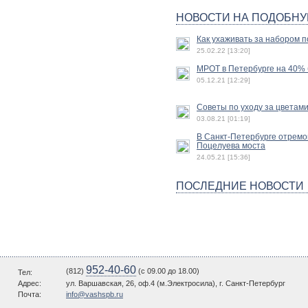
НОВОСТИ НА ПОДОБНУ
Как ухаживать за набором п
25.02.22 [13:20]
МРОТ в Петербурге на 40% б
05.12.21 [12:29]
Советы по уходу за цветам
03.08.21 [01:19]
В Санкт-Петербурге отремо
Поцелуева моста
24.05.21 [15:36]
ПОСЛЕДНИЕ НОВОСТИ
952-40-60
(812)
(c 09.00 до 18.00)
Тел:
Адрес:
ул. Варшавская, 26, оф.4 (м.Электросила), г. Санкт-Петербург
Почта:
info@vashspb.ru