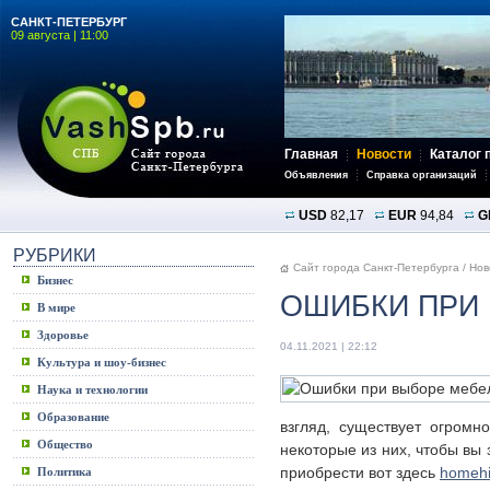
САНКТ-ПЕТЕРБУРГ
09 августа | 11:00
Главная
Новости
Каталог 
Объявления
Справка организаций
USD
82,17
EUR
94,84
G
РУБРИКИ
Сайт города Санкт-Петербурга
/
Нов
Бизнес
ОШИБКИ ПРИ
В мире
Здоровье
04.11.2021 | 22:12
Культура и шоу-бизнес
Наука и технологии
Образование
взгляд, существует огромн
Общество
некоторые из них, чтобы вы 
приобрести вот здесь
homehi
Политика