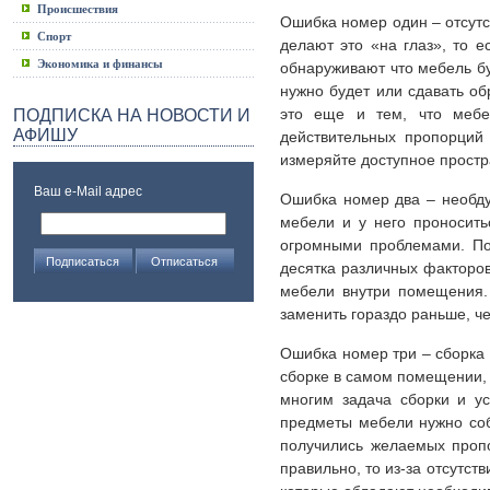
Происшествия
Ошибка номер один – отсутс
Спорт
делают это «на глаз», то е
Экономика и финансы
обнаруживают что мебель бу
нужно будет или сдавать об
это еще и тем, что мебе
ПОДПИСКА НА НОВОСТИ И
АФИШУ
действительных пропорций
измеряйте доступное простр
Ваш e-Mail адрес
Ошибка номер два – необдум
мебели и у него проносить
огромными проблемами. Пот
десятка различных факторов
мебели внутри помещения.
заменить гораздо раньше, че
Ошибка номер три – сборка 
сборке в самом помещении, 
многим задача сборки и ус
предметы мебели нужно соб
получились желаемых пропо
правильно, то из-за отсутст