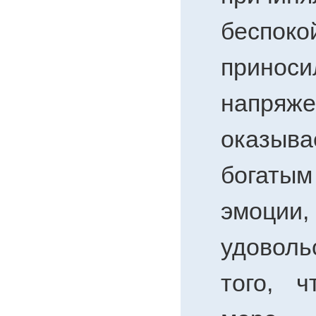
беспо
приноси
напряже
оказы
богатым
эмоции
удовол
того, 