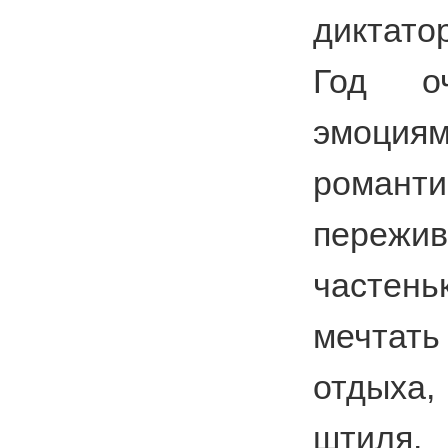
диктато
Год о
эмо
романти
пережи
часте
мечта
отдыха,
штиля.