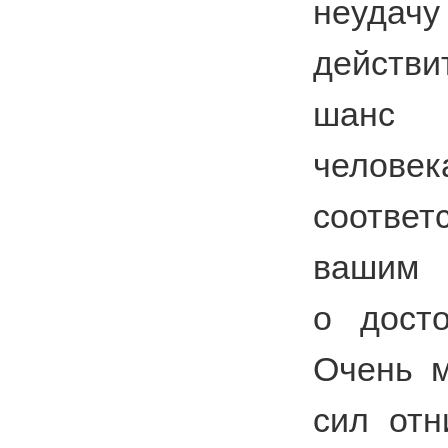
неуда
действ
шанс
челове
соответ
вашим 
о досто
Очень м
сил отн