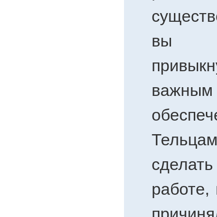
существ
вы у
привы
важны
обеспеч
Тельц
сделать
работе,
прич