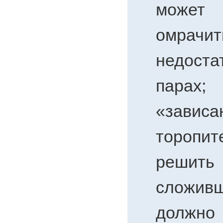
может
омрачит
недост
парах;
«завис
торопит
реши
сложив
должно 