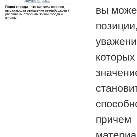
Другие опросы
вы може
Голос города
- это система опросов,
выражающая отношение петербуржцев к
различным сторонам жизни города и
страны.
позици
уважени
которых
значе
стано
способн
приче
матери