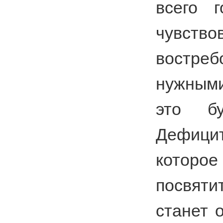
всего 
чувст
востреб
нужными
это бу
Дефиц
кото
посвяти
станет 