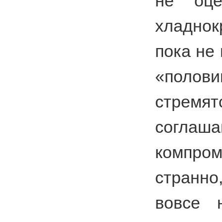
не оце
хладно
пока не
«половин
стремят
согл
компро
странно
вовсе 