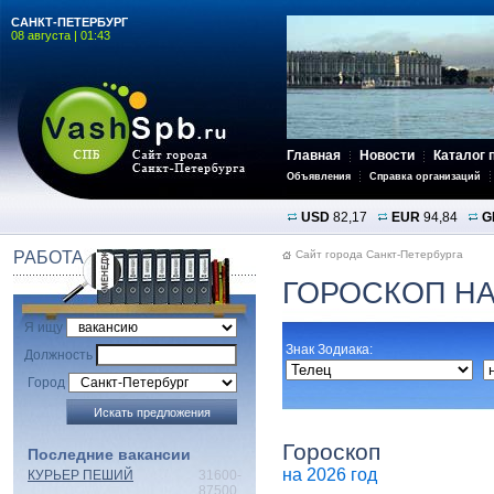
САНКТ-ПЕТЕРБУРГ
08 августа | 01:43
Главная
Новости
Каталог 
Объявления
Справка организаций
USD
82,17
EUR
94,84
G
РАБОТА
Сайт города Санкт-Петербурга
ГОРОСКОП НА
Я ищу
Знак Зодиака:
Должность
Город
Гороскоп
Последние вакансии
на 2026 год
КУРЬЕР ПЕШИЙ
31600-
87500