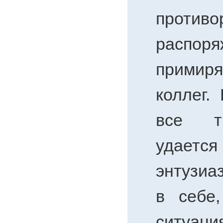
противо
распоря
примир
коллег.
все т
удает
энтузиа
в себе,
ситуац