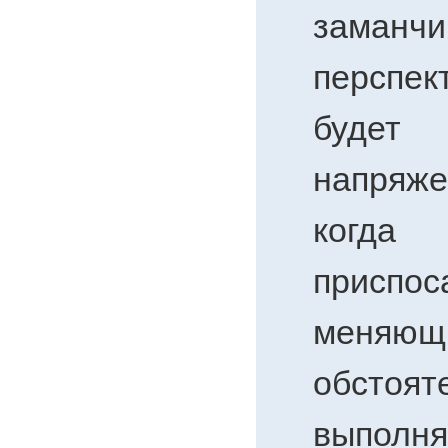
заманч
перспе
буде
напряж
когда 
приспо
меняющ
обстоят
выполня