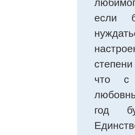
любимо
если 
нужда
настро
степени
что с 
любовн
год бу
Единс