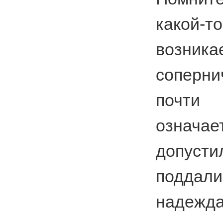
како
возни
соперн
почти
означ
допус
подда
надеж