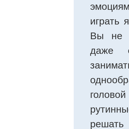
эмоция
играть 
Вы не б
даже е
занимат
однообр
головой
рутинн
решать