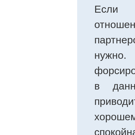
Если 
отнош
партнер
нужно.
форсир
в дан
привод
хорош
спокойн