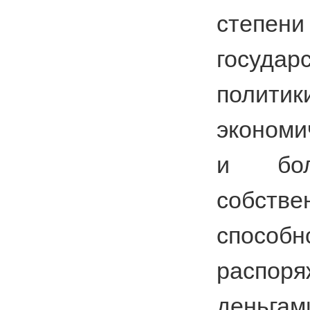
степен
государ
полит
экономи
и бо
собстве
способн
распоря
деньга