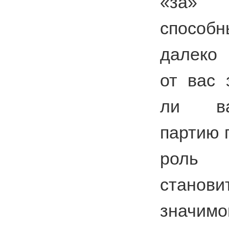
«за» 
способ
далеко 
от вас 
ли ва
партию 
роль 
станов
значим