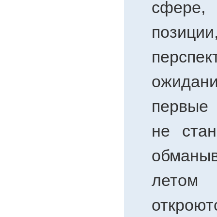
сфере,
позиции
персп
ожидан
первые 
не стан
обманы
летом
откро