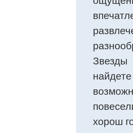
ощуще
впечатл
развлеч
разнооб
Звезды
найд
возможн
повесе
хорош г