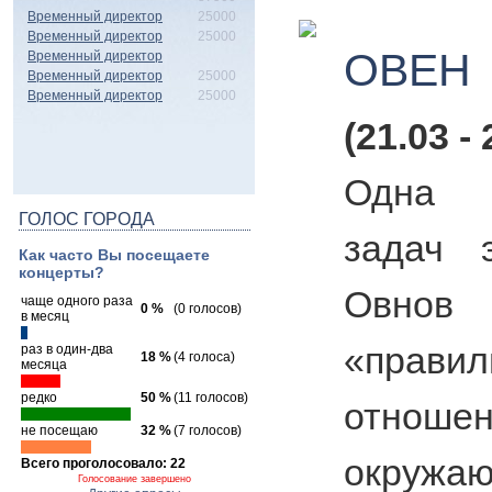
Временный директор
25000
Временный директор
25000
ОВЕН
Временный директор
Временный директор
25000
Временный директор
25000
(21.03 - 
Одна 
ГОЛОС ГОРОДА
задач 
Как часто Вы посещаете
концерты?
Овнов 
чаще одного раза
0 %
(0 голосов)
в месяц
«правил
раз в один-два
18 %
(4 голоса)
месяца
редко
50 %
(11 голосов)
отн
не посещаю
32 %
(7 голосов)
окружа
Всего проголосовало: 22
Голосование завершено