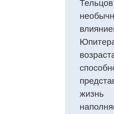
Тельц
необыч
влиян
Юпите
возраст
способн
предста
жизн
наполн