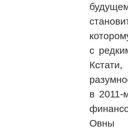
будущем
станов
котором
с редки
Кста
разумно
в 2011-
финанс
Овны