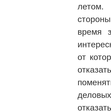
летом
стороны
время з
интерес
от кото
отказа
поменят
деловы
отказат