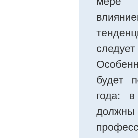
мере 
влияни
тенденц
следуе
Особен
будет п
года: 
должны 
професс