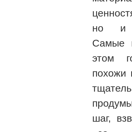
ценност
но и 
Самые 
этом г
похожи 
тщатель
продум
шаг, вз