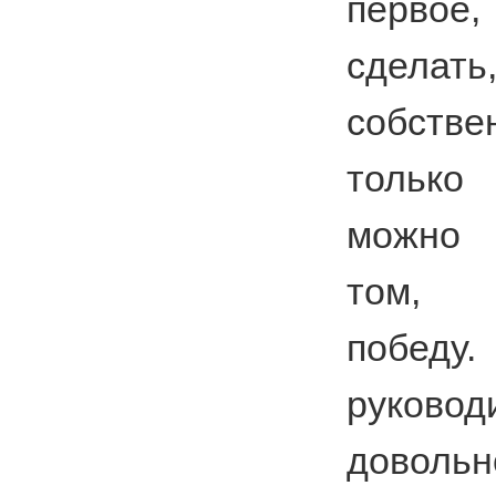
перво
сделать
собстве
только
можно 
том, 
побе
руковод
довол