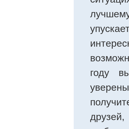
лучш
упуска
интерес
возмож
году в
уверен
получи
друзе