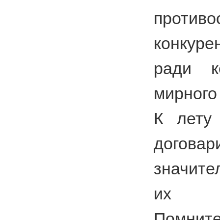
противо
конкур
ради к
мирного
К лету
догова
значит
их во
Помнит