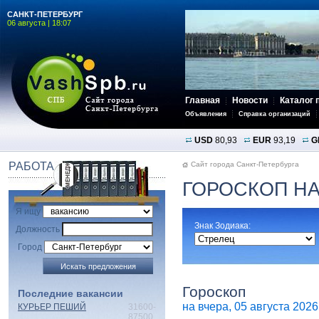
САНКТ-ПЕТЕРБУРГ
06 августа | 18:07
Главная
Новости
Каталог 
Объявления
Справка организаций
USD
80,93
EUR
93,19
G
РАБОТА
Сайт города Санкт-Петербурга
ГОРОСКОП НА
Я ищу
Знак Зодиака:
Должность
Город
Гороскоп
Последние вакансии
на вчера, 05 августа 2026 
КУРЬЕР ПЕШИЙ
31600-
87500