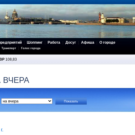
предприятий
Шоппинг
Работа
Досуг
Афиша
О городе
Транспорт
Голос города
BP
108,83
 ВЧЕРА
г.