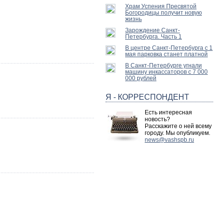
Храм Успения Пресвятой
Богородицы получит новую
жизнь
Зарождение Санкт-
Петербурга. Часть 1
В центре Санкт-Петербурга с 1
мая парковка станет платной
В Санкт-Петербурге угнали
машину инкассаторов с 7 000
000 рублей
Я - КОРРЕСПОНДЕНТ
Есть интересная
новость?
Расскажите о ней всему
городу. Мы опубликуем.
news@vashspb.ru