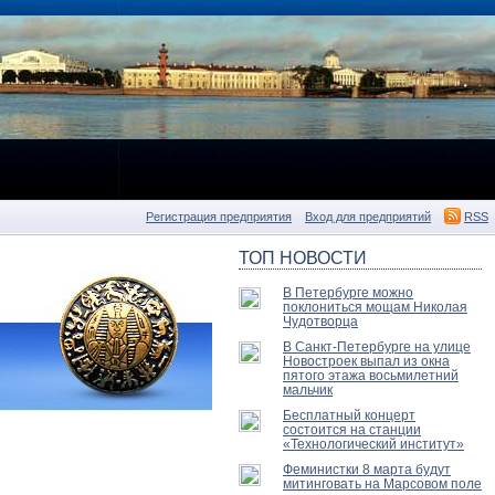
Регистрация предприятия
Вход для предприятий
RSS
ТОП НОВОСТИ
В Петербурге можно
поклониться мощам Николая
Чудотворца
В Санкт-Петербурге на улице
Новостроек выпал из окна
пятого этажа восьмилетний
мальчик
Бесплатный концерт
состоится на станции
«Технологический институт»
Феминистки 8 марта будут
митинговать на Марсовом поле