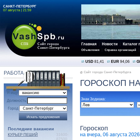
САНКТ-ПЕТЕРБУРГ
07 августа | 21:59
Главная
Новости
Каталог 
Объявления
Справка организаций
USD
81,41
EUR
94,06
G
РАБОТА
Сайт города Санкт-Петербурга
ГОРОСКОП НА
Я ищу
Знак Зодиака:
Должность
Город
Гороскоп
Последние вакансии
на вчера, 06 августа 2026 
КУРЬЕР ПЕШИЙ
31600-
87500