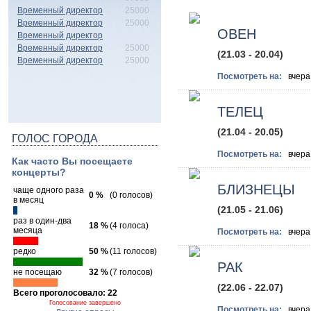
Временный директор
25000
Временный директор
25000
ОВЕН
Временный директор
Временный директор
25000
(21.03 - 20.04)
Временный директор
25000
Посмотреть на:
вче
ТЕЛЕЦ
(21.04 - 20.05)
ГОЛОС ГОРОДА
Посмотреть на:
вче
Как часто Вы посещаете
концерты?
БЛИЗНЕЦЫ
чаще одного раза
0 %
(0 голосов)
в месяц
(21.05 - 21.06)
раз в один-два
18 %
(4 голоса)
месяца
Посмотреть на:
вче
редко
50 %
(11 голосов)
РАК
не посещаю
32 %
(7 голосов)
(22.06 - 22.07)
Всего проголосовало: 22
Голосование завершено
Посмотреть на:
вче