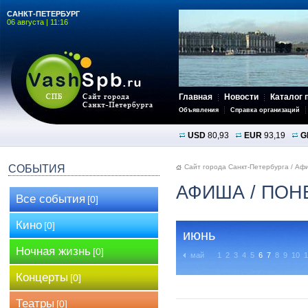
САНКТ-ПЕТЕРБУРГ
06 августа | 11:16
Главная
Новости
Каталог 
Объявления
Справка организаций
USD
80,93
EUR
93,19
G
СОБЫТИЯ
Сайт города Санкт-Петербурга
/
Аф
АФИША
/ ПОН
Все события
[0]
Кино
[0]
июнь
Ночная жизнь
[0]
май
1
2
3
4
5
6
7
8
9
10
1
Концерты
[0]
Театры
[0]