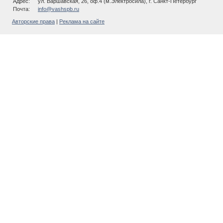
Адрес:
ул. Варшавская, 26, оф.4 (м.Электросила), г. Санкт-Петербург
Почта:
info@vashspb.ru
Авторские права
|
Реклама на сайте