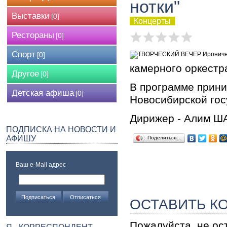
нотки"
Выставки
[0]
Концерты
Рестораны
[0]
Спорт
[0]
камерного оркестр
Другое
[0]
В программе прини
Детская афиша
[0]
Новосибирской го
Дирижер - Алим 
ПОДПИСКА НА НОВОСТИ И
АФИШУ
Поделиться…
Ваш e-Mail адрес
ОСТАВИТЬ К
Пожалуйста, не ос