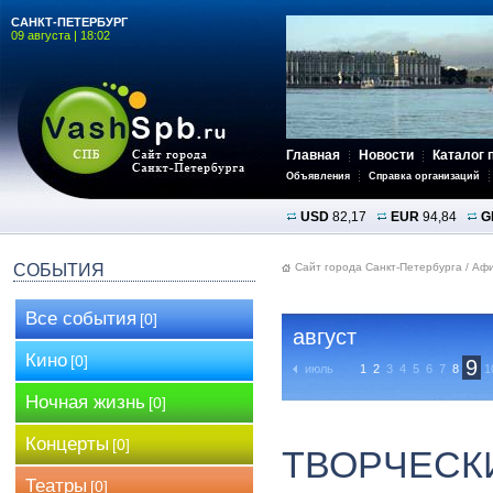
САНКТ-ПЕТЕРБУРГ
09 августа | 18:02
Главная
Новости
Каталог 
Объявления
Справка организаций
USD
82,17
EUR
94,84
G
СОБЫТИЯ
Сайт города Санкт-Петербурга
/
Аф
Все события
[0]
август
Кино
[0]
9
июль
1
2
3
4
5
6
7
8
1
Ночная жизнь
[0]
Концерты
[0]
ТВОРЧЕСКИ
Театры
[0]